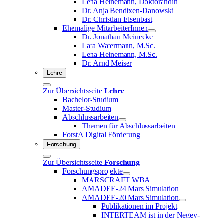
Lena Heinemann, Doktorandin
Dr. Anja Bendixen-Danowski
Dr. Christian Elsenbast
Ehemalige MitarbeiterInnen
Dr. Jonathan Meinecke
Lara Watermann, M.Sc.
Lena Heinemann, M.Sc.
Dr. Arnd Meiser
Lehre
Zur Übersichtsseite
Lehre
Bachelor-Studium
Master-Studium
Abschlussarbeiten
Themen für Abschlussarbeiten
ForstA Digital Förderung
Forschung
Zur Übersichtsseite
Forschung
Forschungsprojekte
MARSCRAFT WBA
AMADEE-24 Mars Simulation
AMADEE-20 Mars Simulation
Publikationen im Projekt
INTERTEAM ist in der Negev-