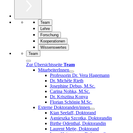
Team
Lehre
Forschung
Kooperationen
Wissenswertes
Team
Zur Übersichtsseite
Team
MitarbeiterInnen
Professorin Dr. Vera Hagemann
Dr. Michèle Rieth
Josephine Debus, M.Sc.
Carina Nohka, M.Sc.
Dr. Krisztina Konya
Florian Schönig M.Sc.
Externe Doktoranden/innen
Kian Seelaff, Doktorand
Agnieszka Szcotka, Doktorandin
Birthe Odenthal, Doktorandin
Laurent Metje, Doktorand