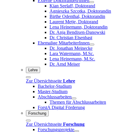
Externe Doktoranden/innen
Kian Seelaff, Doktorand
Agnieszka Szcotka, Doktorandin
Birthe Odenthal, Doktorandin
Laurent Metje, Doktorand
Lena Heinemann, Doktorandin
Dr. Anja Bendixen-Danowski
Dr. Christian Elsenbast
Ehemalige MitarbeiterInnen
Dr. Jonathan Meinecke
Lara Watermann, M.Sc.
Lena Heinemann, M.Sc.
Dr. Arnd Meiser
Lehre
Zur Übersichtsseite
Lehre
Bachelor-Studium
Master-Studium
Abschlussarbeiten
Themen für Abschlussarbeiten
ForstA Digital Förderung
Forschung
Zur Übersichtsseite
Forschung
Forschungsprojekte