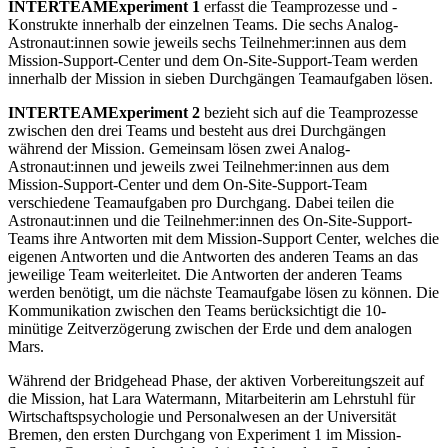
INTERTEAM
Experiment 1
erfasst die Teamprozesse und -
Konstrukte innerhalb der einzelnen Teams. Die sechs Analog-
Astronaut:innen sowie jeweils sechs Teilnehmer:innen aus dem
Mission-Support-Center und dem On-Site-Support-Team werden
innerhalb der Mission in sieben Durchgängen Teamaufgaben lösen.
INTERTEAM
Experiment 2
bezieht sich auf die Teamprozesse
zwischen den drei Teams und besteht aus drei Durchgängen
während der Mission. Gemeinsam lösen zwei Analog-
Astronaut:innen und jeweils zwei Teilnehmer:innen aus dem
Mission-Support-Center und dem On-Site-Support-Team
verschiedene Teamaufgaben pro Durchgang. Dabei teilen die
Astronaut:innen und die Teilnehmer:innen des On-Site-Support-
Teams ihre Antworten mit dem Mission-Support Center, welches die
eigenen Antworten und die Antworten des anderen Teams an das
jeweilige Team weiterleitet. Die Antworten der anderen Teams
werden benötigt, um die nächste Teamaufgabe lösen zu können. Die
Kommunikation zwischen den Teams berücksichtigt die 10-
minütige Zeitverzögerung zwischen der Erde und dem analogen
Mars.
Während der Bridgehead Phase, der aktiven Vorbereitungszeit auf
die Mission, hat Lara Watermann, Mitarbeiterin am Lehrstuhl für
Wirtschaftspsychologie und Personalwesen an der Universität
Bremen, den ersten Durchgang von Experiment 1 im Mission-