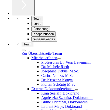
Team
Lehre
Forschung
Kooperationen
Wissenswertes
Team
Zur Übersichtsseite
Team
MitarbeiterInnen
Professorin Dr. Vera Hagemann
Dr. Michèle Rieth
Josephine Debus, M.Sc.
Carina Nohka, M.Sc.
Dr. Krisztina Konya
Florian Schönig M.Sc.
Externe Doktoranden/innen
Kian Seelaff, Doktorand
Agnieszka Szcotka, Doktorandin
Birthe Odenthal, Doktorandin
Laurent Metje, Doktorand