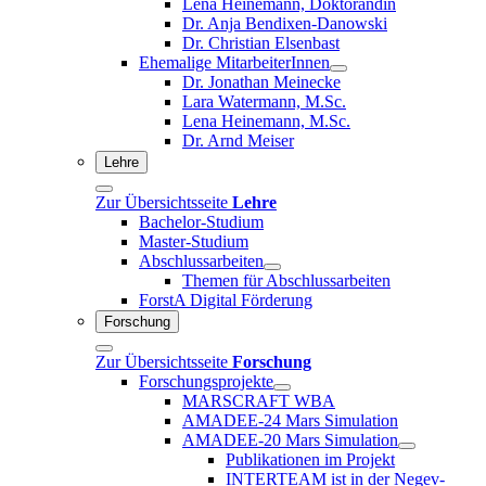
Lena Heinemann, Doktorandin
Dr. Anja Bendixen-Danowski
Dr. Christian Elsenbast
Ehemalige MitarbeiterInnen
Dr. Jonathan Meinecke
Lara Watermann, M.Sc.
Lena Heinemann, M.Sc.
Dr. Arnd Meiser
Lehre
Zur Übersichtsseite
Lehre
Bachelor-Studium
Master-Studium
Abschlussarbeiten
Themen für Abschlussarbeiten
ForstA Digital Förderung
Forschung
Zur Übersichtsseite
Forschung
Forschungsprojekte
MARSCRAFT WBA
AMADEE-24 Mars Simulation
AMADEE-20 Mars Simulation
Publikationen im Projekt
INTERTEAM ist in der Negev-