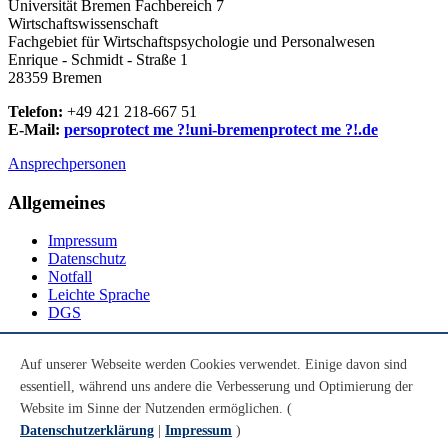
Universität Bremen Fachbereich 7
Wirtschaftswissenschaft
Fachgebiet für Wirtschaftspsychologie und Personalwesen
Enrique - Schmidt - Straße 1
28359 Bremen
Telefon:
+49 421 218-667 51
E-Mail:
perso
protect me ?!
uni-bremen
protect me ?!
.de
Ansprechpersonen
Allgemeines
Impressum
Datenschutz
Notfall
Leichte Sprache
DGS
Social Media
Auf unserer Webseite werden Cookies verwendet. Einige davon sind
essentiell, während uns andere die Verbesserung und Optimierung der
Youtube
Instagram
Website im Sinne der Nutzenden ermöglichen. (
LinkedIn
Datenschutzerklärung
|
Impressum
)
Mastodon