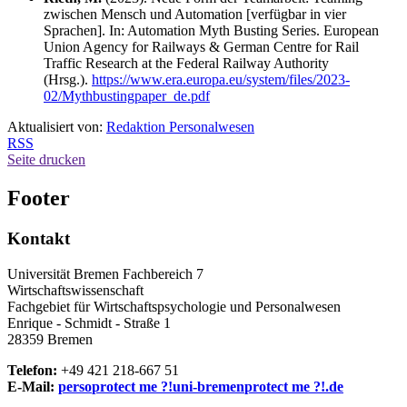
zwischen Mensch und Automation [verfügbar in vier
Sprachen]. In: Automation Myth Busting Series. European
Union Agency for Railways & German Centre for Rail
Traffic Research at the Federal Railway Authority
(Hrsg.).
https://www.era.europa.eu/system/files/2023-
02/Mythbustingpaper_de.pdf
Aktualisiert von:
Redaktion Personalwesen
RSS
Seite drucken
Footer
Kontakt
Universität Bremen Fachbereich 7
Wirtschaftswissenschaft
Fachgebiet für Wirtschaftspsychologie und Personalwesen
Enrique - Schmidt - Straße 1
28359 Bremen
Telefon:
+49 421 218-667 51
E-Mail:
perso
protect me ?!
uni-bremen
protect me ?!
.de