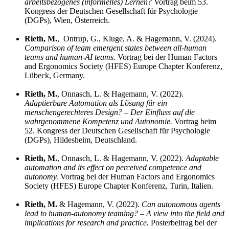
arbeitsbezogenes (informelles) Lernen?
Vortrag beim 53.
Kongress der Deutschen Gesellschaft für Psychologie
(DGPs), Wien, Österreich.
Rieth, M.
, Ontrup, G., Kluge, A. & Hagemann, V. (2024).
Comparison of team emergent states between all-human
teams and human-AI teams.
Vortrag bei der Human Factors
and Ergonomics Society (HFES) Europe Chapter Konferenz,
Lübeck, Germany.
Rieth, M.
, Onnasch, L. & Hagemann, V. (2022).
Adaptierbare Automation als Lösung für ein
menschengerechteres Design? – Der Einfluss auf die
wahrgenommene Kompetenz und Autonomie.
Vortrag beim
52. Kongress der Deutschen Gesellschaft für Psychologie
(DGPs), Hildesheim, Deutschland.
Rieth, M.
, Onnasch, L. & Hagemann, V. (2022).
Adaptable
automation and its effect on perceived competence and
autonomy.
Vortrag bei der Human Factors and Ergonomics
Society (HFES) Europe Chapter Konferenz, Turin, Italien.
Rieth, M.
& Hagemann, V. (2022).
Can autonomous agents
lead to human-autonomy teaming? – A view into the field and
implications for research and practice.
Posterbeitrag bei der