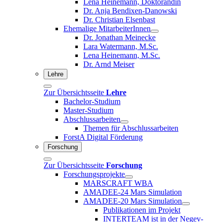
Lena Heinemann, Doktorandin
Dr. Anja Bendixen-Danowski
Dr. Christian Elsenbast
Ehemalige MitarbeiterInnen
Dr. Jonathan Meinecke
Lara Watermann, M.Sc.
Lena Heinemann, M.Sc.
Dr. Arnd Meiser
Lehre
Zur Übersichtsseite
Lehre
Bachelor-Studium
Master-Studium
Abschlussarbeiten
Themen für Abschlussarbeiten
ForstA Digital Förderung
Forschung
Zur Übersichtsseite
Forschung
Forschungsprojekte
MARSCRAFT WBA
AMADEE-24 Mars Simulation
AMADEE-20 Mars Simulation
Publikationen im Projekt
INTERTEAM ist in der Negev-