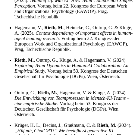
(2025).
Teaming Up with AI: How Team Composition Shapes
Perception.
Vortrag beim 22. Kongress der European Work
and Organizational Psychology (EAWOP), Prag,
Tschechische Republik.
Hagemann, V.,
Rieth, M.
, Heinicke, C., Ontrup, G. & Kluge,
A. (2025).
Context dependency of important effects in human-
agent teaming research.
Vortrag beim 22. Kongress der
European Work and Organizational Psychology (EAWOP),
Prag, Tschechische Republik.
Rieth, M.
, Ontrup, G., Kluge, A. & Hagemann, V. (2024).
Exploring Team Dynamics in Human-AI Collaboration: An
Empirical Study.
Vortrag beim 53. Kongress der Deutschen
Gesellschaft für Psychologie (DGPs), Wien, Österreich.
Ontrup, G.,
Rieth, M.
, Hagemann, V. & Kluge, A. (2024).
Die Entwicklung von Teamprozessen in Mensch-KI-Teams –
eine empirische Studie.
Vortrag beim 53. Kongress der
Deutschen Gesellschaft für Psychologie (DGPs), Wien,
Österreich.
Krüger, H. L., Decius, J., Graßmann, C. &
Rieth, M.
(2024).
„Hilf mir, ChatGPT!“ Wie beeinflusst generative KI