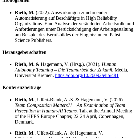
Monografien
Rieth, M.
(2022). Auswirkungen zunehmender
Automatisierung auf Beschäftigte in High Reliability
Organizations. Eine Analyse der veränderten Arbeitsrolle und
Anforderungen unter Berücksichtigung der Arbeitsgestaltung
am Beispiel des Berufsbildes der Fluglots:innen. Pabst
Science Publishers.
Herausgeberschaften
Rieth, M.
& Hagemann, V. (Hrsg.). (2021).
Human
Autonomy Teaming – Die Teamarbeit der Zukunft.
Media,
Universität Bremen.
https://doi.org/10.26092/elib/481
Konferenzbeiträge
Rieth, M.
, Ulfert-Blank, A.-S. & Hagemann, V. (2026).
Team Composition Matters?! – An Examination of Team
Perception in Human-AI Teams
.
Talk at the Annual Meeting
of the HFES Europe Chapter, 22-24 April, Copenhagen,
Denmark.
Rieth, M.
, Ulfert-Blank, A. & Hagemann, V.