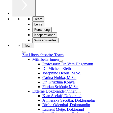
Team
Lehre
Forschung
Kooperationen
Wissenswertes
Team
Zur Übersichtsseite
Team
MitarbeiterInnen
Professorin Dr. Vera Hagemann
Dr. Michèle Rieth
Josephine Debus, M.Sc.
Carina Nohka, M.Sc.
Dr. Krisztina Konya
Florian Schönig M.Sc.
Externe Doktoranden/innen
Kian Seelaff, Doktorand
Agnieszka Szcotka, Doktorandin
Birthe Odenthal, Doktorandin
Laurent Metje, Doktorand