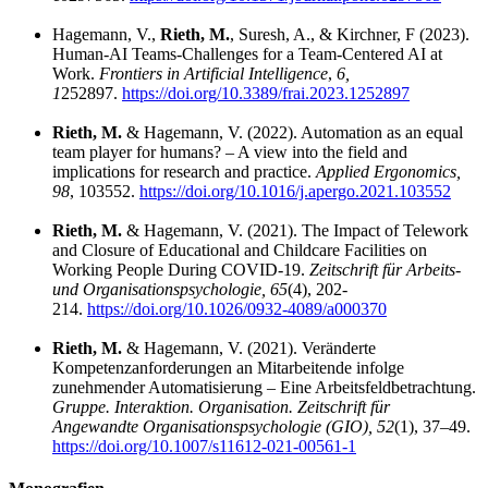
Hagemann, V.,
Rieth, M.
, Suresh, A., & Kirchner, F (2023).
Human-AI Teams-Challenges for a Team-Centered AI at
Work.
Frontiers in Artificial Intelligence
,
6,
1
252897.
https://doi.org/10.3389/frai.2023.1252897
Rieth, M.
& Hagemann, V. (2022). Automation as an equal
team player for humans? – A view into the field and
implications for research and practice.
Applied Ergonomics,
98
, 103552.
https://doi.org/10.1016/j.apergo.2021.103552
Rieth, M.
& Hagemann, V. (2021). The Impact of Telework
and Closure of Educational and Childcare Facilities on
Working People During COVID-19.
Zeitschrift für Arbeits-
und Organisationspsychologie, 65
(4), 202-
214.
https://doi.org/10.1026/0932-4089/a000370
Rieth, M.
& Hagemann, V. (2021). Veränderte
Kompetenzanforderungen an Mitarbeitende infolge
zunehmender Automatisierung – Eine Arbeitsfeldbetrachtung.
Gruppe. Interaktion. Organisation. Zeitschrift für
Angewandte Organisationspsychologie (GIO), 52
(1), 37–49.
https://doi.org/10.1007/s11612-021-00561-1