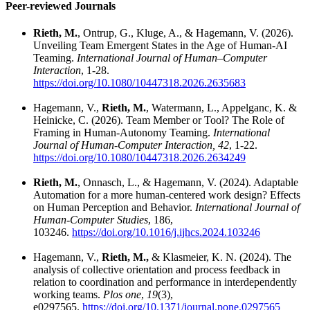
Peer-reviewed Journals
Rieth, M.
, Ontrup, G., Kluge, A., & Hagemann, V. (2026).
Unveiling Team Emergent States in the Age of Human-AI
Teaming.
International Journal of Human–Computer
Interaction
, 1-28.
https://doi.org/10.1080/10447318.2026.2635683
Hagemann, V.,
Rieth, M.
, Watermann, L., Appelganc, K. &
Heinicke, C. (2026). Team Member or Tool? The Role of
Framing in Human-Autonomy Teaming.
International
Journal of Human-Computer Interaction, 42
, 1-22.
https://doi.org/10.1080/10447318.2026.2634249
Rieth, M.
, Onnasch, L., & Hagemann, V. (2024). Adaptable
Automation for a more human-centered work design? Effects
on Human Perception and Behavior.
International Journal of
Human-Computer Studies
, 186,
103246.
https://doi.org/10.1016/j.ijhcs.2024.103246
Hagemann, V.,
Rieth, M.,
& Klasmeier, K. N. (2024). The
analysis of collective orientation and process feedback in
relation to coordination and performance in interdependently
working teams.
Plos one
,
19
(3),
e0297565.
https://doi.org/10.1371/journal.pone.0297565