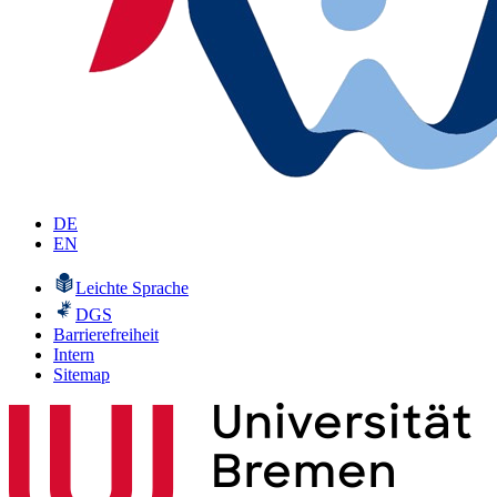
DE
EN
Leichte Sprache
DGS
Barrierefreiheit
Intern
Sitemap