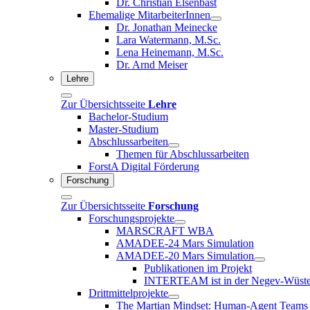
Dr. Christian Elsenbast
Ehemalige MitarbeiterInnen
Dr. Jonathan Meinecke
Lara Watermann, M.Sc.
Lena Heinemann, M.Sc.
Dr. Arnd Meiser
Lehre
Zur Übersichtsseite
Lehre
Bachelor-Studium
Master-Studium
Abschlussarbeiten
Themen für Abschlussarbeiten
ForstA Digital Förderung
Forschung
Zur Übersichtsseite
Forschung
Forschungsprojekte
MARSCRAFT WBA
AMADEE-24 Mars Simulation
AMADEE-20 Mars Simulation
Publikationen im Projekt
INTERTEAM ist in der Negev-Wüste in
Drittmittelprojekte
The Martian Mindset: Human-Agent Teams 