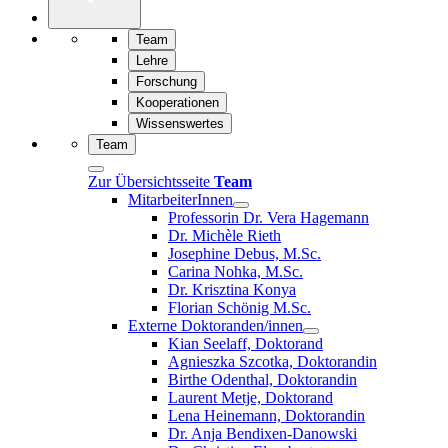
Team
Lehre
Forschung
Kooperationen
Wissenswertes
Team
Zur Übersichtsseite
Team
MitarbeiterInnen
Professorin Dr. Vera Hagemann
Dr. Michèle Rieth
Josephine Debus, M.Sc.
Carina Nohka, M.Sc.
Dr. Krisztina Konya
Florian Schönig M.Sc.
Externe Doktoranden/innen
Kian Seelaff, Doktorand
Agnieszka Szcotka, Doktorandin
Birthe Odenthal, Doktorandin
Laurent Metje, Doktorand
Lena Heinemann, Doktorandin
Dr. Anja Bendixen-Danowski