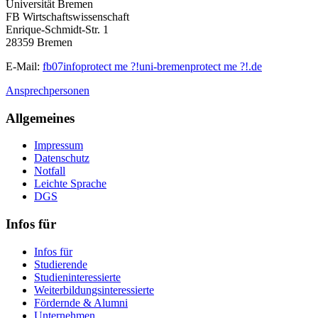
Universität Bremen
FB Wirtschaftswissenschaft
Enrique-Schmidt-Str. 1
28359 Bremen
E-Mail:
fb07info
protect me ?!
uni-bremen
protect me ?!
.de
Ansprechpersonen
Allgemeines
Impressum
Datenschutz
Notfall
Leichte Sprache
DGS
Infos für
Infos für
Studierende
Studieninteressierte
Weiterbildungsinteressierte
Fördernde & Alumni
Unternehmen