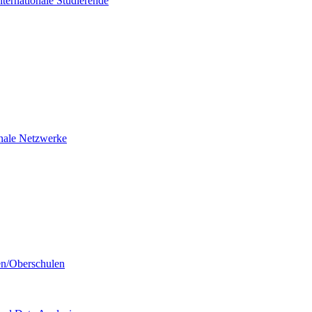
nternationale Studierende
ionale Netzwerke
en/Oberschulen