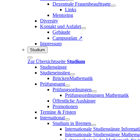
Dezentrale Frauenbeauftragte
Links
Mentoring
Diversity
Kontakt und Anfahrt
Gebäude
Campusplan ↗
Impressum
Studium
Zur Übersichtsseite
Studium
Studiengänge
Studieneinstieg
BrückenMathematik
Prüfungsamt
Prüfungsordnungen
Prüfungsordnungen Mathematik
Öffentliche Aushänge
Promotionen
Termine & Fristen
International
Studium in Bremen
Internationale Studiengänge Informati
Internationale Studiengänge Mathema