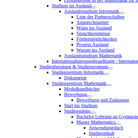
Lehrangebote in der Mathematik für i
Studium im Ausland
Auslandsstudium Informatik
Liste der Partnerschaften
Ansprechpartner
Wann ins Ausland
Sprachkenntnisse
Fördermöglichkeiten
Prozess Ausland
Warum ins Ausland
Auslandsstudium Mathematik
Internationalisierungsbeauftragte / Internat
Studienberatung & Studienzentrum
Studienzentrum Informatik
Dokumente
Studienzentrum Mathematik
Modulhandbücher
Bewerbung
Bewerbung und Zulassung
Start ins Studium
Studiengänge
Bachelor Lehramt an Gymnasi
Master Mathematics
Anwendungsfach
Studieninhalt