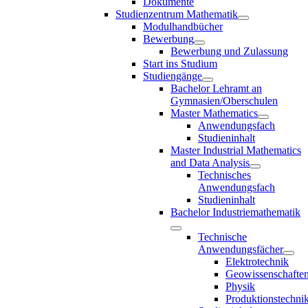
Dokumente
Studienzentrum Mathematik
Modulhandbücher
Bewerbung
Bewerbung und Zulassung
Start ins Studium
Studiengänge
Bachelor Lehramt an
Gymnasien/Oberschulen
Master Mathematics
Anwendungsfach
Studieninhalt
Master Industrial Mathematics
and Data Analysis
Technisches
Anwendungsfach
Studieninhalt
Bachelor Industriemathematik
Technische
Anwendungsfächer
Elektrotechnik
Geowissenschafte
Physik
Produktionstechni