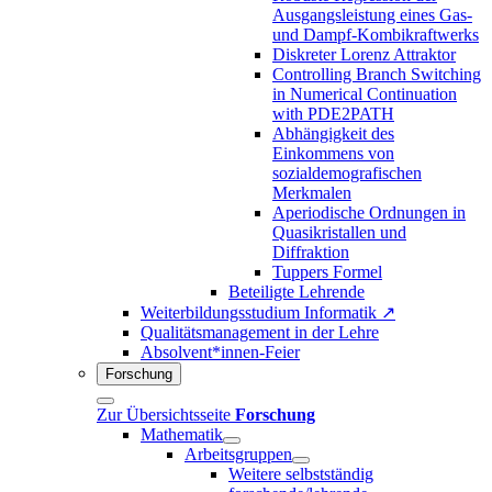
Ausgangsleistung eines Gas-
und Dampf-Kombikraftwerks
Diskreter Lorenz Attraktor
Controlling Branch Switching
in Numerical Continuation
with PDE2PATH
Abhängigkeit des
Einkommens von
sozialdemografischen
Merkmalen
Aperiodische Ordnungen in
Quasikristallen und
Diffraktion
Tuppers Formel
Beteiligte Lehrende
Weiterbildungsstudium Informatik ↗
Qualitätsmanagement in der Lehre
Absolvent*innen-Feier
Forschung
Zur Übersichtsseite
Forschung
Mathematik
Arbeitsgruppen
Weitere selbstständig