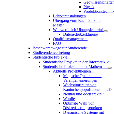
Geowissenschafte
Physik
Produktionstechni
Lehrveranstaltungen
Übergang vom Bachelor zum
Master
Wie werde ich Übungsleiter:in?
Datenschutzerklärung
Qualitätsmanagement
FAQ
Beschwerdewege für Studierende
Studierendenvertretung
Studentische Projekte
Studentische Projekte in der Informatik ↗
Studentische Projekte in der Mathematik
Aktuelle Projektthemen
Magische Quadrate und
Verallgemeinerungen
Wachstumsraten von
Kaninchenpopulationen in 2D
Neutral und doch fraktal?
Wordle
Optimale Wahl von
Diskretisierungspunkten
Dynamische Systeme mit