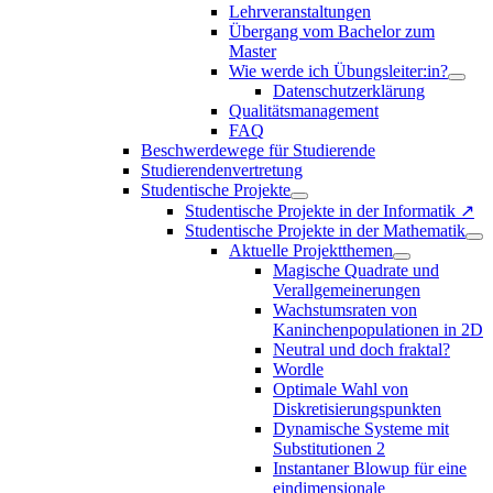
Lehrveranstaltungen
Übergang vom Bachelor zum
Master
Wie werde ich Übungsleiter:in?
Datenschutzerklärung
Qualitätsmanagement
FAQ
Beschwerdewege für Studierende
Studierendenvertretung
Studentische Projekte
Studentische Projekte in der Informatik ↗
Studentische Projekte in der Mathematik
Aktuelle Projektthemen
Magische Quadrate und
Verallgemeinerungen
Wachstumsraten von
Kaninchenpopulationen in 2D
Neutral und doch fraktal?
Wordle
Optimale Wahl von
Diskretisierungspunkten
Dynamische Systeme mit
Substitutionen 2
Instantaner Blowup für eine
eindimensionale