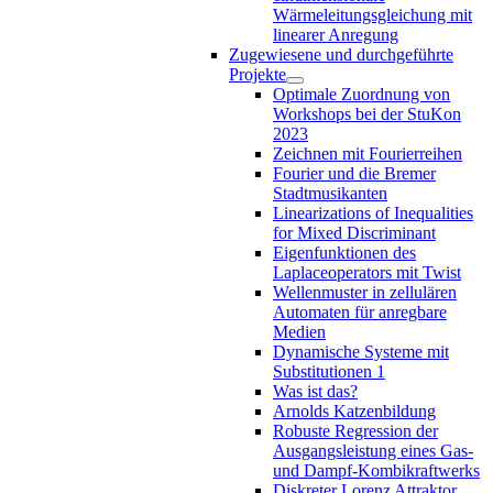
Wärmeleitungsgleichung mit
linearer Anregung
Zugewiesene und durchgeführte
Projekte
Optimale Zuordnung von
Workshops bei der StuKon
2023
Zeichnen mit Fourierreihen
Fourier und die Bremer
Stadtmusikanten
Linearizations of Inequalities
for Mixed Discriminant
Eigenfunktionen des
Laplaceoperators mit Twist
Wellenmuster in zellulären
Automaten für anregbare
Medien
Dynamische Systeme mit
Substitutionen 1
Was ist das?
Arnolds Katzenbildung
Robuste Regression der
Ausgangsleistung eines Gas-
und Dampf-Kombikraftwerks
Diskreter Lorenz Attraktor