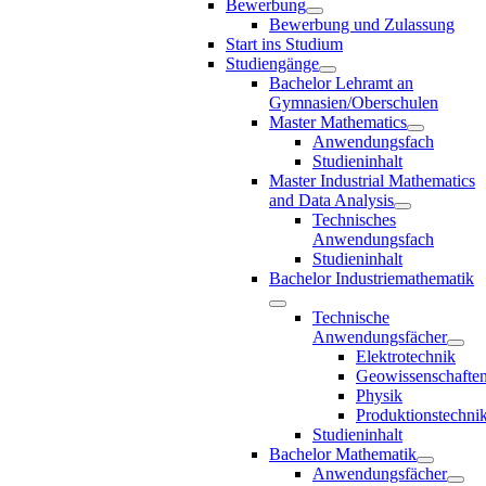
Bewerbung
Bewerbung und Zulassung
Start ins Studium
Studiengänge
Bachelor Lehramt an
Gymnasien/Oberschulen
Master Mathematics
Anwendungsfach
Studieninhalt
Master Industrial Mathematics
and Data Analysis
Technisches
Anwendungsfach
Studieninhalt
Bachelor Industriemathematik
Technische
Anwendungsfächer
Elektrotechnik
Geowissenschafte
Physik
Produktionstechni
Studieninhalt
Bachelor Mathematik
Anwendungsfächer