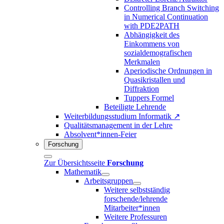
Controlling Branch Switching
in Numerical Continuation
with PDE2PATH
Abhängigkeit des
Einkommens von
sozialdemografischen
Merkmalen
Aperiodische Ordnungen in
Quasikristallen und
Diffraktion
Tuppers Formel
Beteiligte Lehrende
Weiterbildungsstudium Informatik ↗
Qualitätsmanagement in der Lehre
Absolvent*innen-Feier
Forschung
Zur Übersichtsseite
Forschung
Mathematik
Arbeitsgruppen
Weitere selbstständig
forschende/lehrende
Mitarbeiter*innen
Weitere Professuren