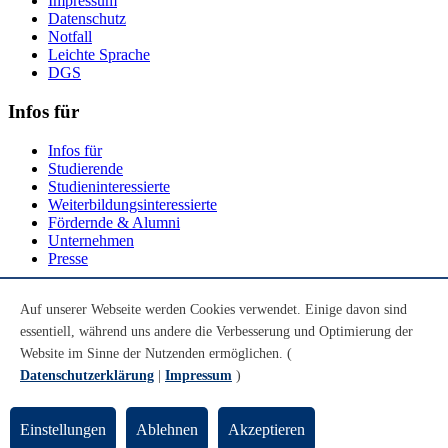
Impressum
Datenschutz
Notfall
Leichte Sprache
DGS
Infos für
Infos für
Studierende
Studieninteressierte
Weiterbildungsinteressierte
Fördernde & Alumni
Unternehmen
Presse
Social Media
Auf unserer Webseite werden Cookies verwendet. Einige davon sind
essentiell, während uns andere die Verbesserung und Optimierung der
Youtube
Instagram
Website im Sinne der Nutzenden ermöglichen. (
LinkedIn
Datenschutzerklärung
|
Impressum
)
Mastodon
© Universität Bremen 2026
Einstellungen
Ablehnen
Akzeptieren
Zum Seitenende springen
Zum Seitenanfang springen