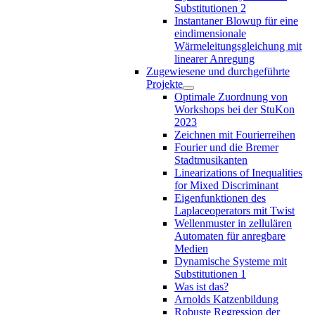
Substitutionen 2
Instantaner Blowup für eine
eindimensionale
Wärmeleitungsgleichung mit
linearer Anregung
Zugewiesene und durchgeführte
Projekte
Optimale Zuordnung von
Workshops bei der StuKon
2023
Zeichnen mit Fourierreihen
Fourier und die Bremer
Stadtmusikanten
Linearizations of Inequalities
for Mixed Discriminant
Eigenfunktionen des
Laplaceoperators mit Twist
Wellenmuster in zellulären
Automaten für anregbare
Medien
Dynamische Systeme mit
Substitutionen 1
Was ist das?
Arnolds Katzenbildung
Robuste Regression der