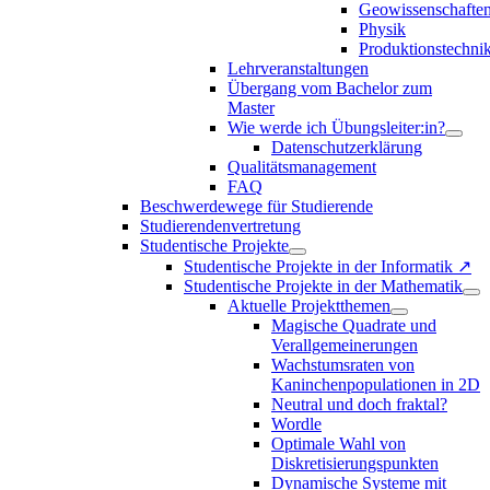
Geowissenschafte
Physik
Produktionstechni
Lehrveranstaltungen
Übergang vom Bachelor zum
Master
Wie werde ich Übungsleiter:in?
Datenschutzerklärung
Qualitätsmanagement
FAQ
Beschwerdewege für Studierende
Studierendenvertretung
Studentische Projekte
Studentische Projekte in der Informatik ↗
Studentische Projekte in der Mathematik
Aktuelle Projektthemen
Magische Quadrate und
Verallgemeinerungen
Wachstumsraten von
Kaninchenpopulationen in 2D
Neutral und doch fraktal?
Wordle
Optimale Wahl von
Diskretisierungspunkten
Dynamische Systeme mit