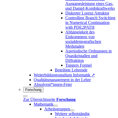
Ausgangsleistung eines Gas-
und Dampf-Kombikraftwerks
Diskreter Lorenz Attraktor
Controlling Branch Switching
in Numerical Continuation
with PDE2PATH
Abhängigkeit des
Einkommens von
sozialdemografischen
Merkmalen
Aperiodische Ordnungen in
Quasikristallen und
Diffraktion
Tuppers Formel
Beteiligte Lehrende
Weiterbildungsstudium Informatik ↗
Qualitätsmanagement in der Lehre
Absolvent*innen-Feier
Forschung
Zur Übersichtsseite
Forschung
Mathematik
Arbeitsgruppen
Weitere selbstständig