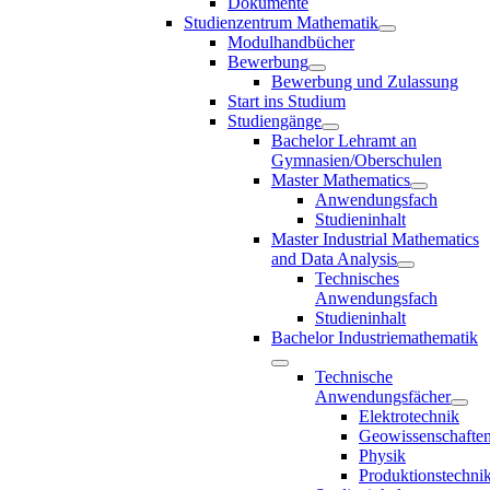
Dokumente
Studienzentrum Mathematik
Modulhandbücher
Bewerbung
Bewerbung und Zulassung
Start ins Studium
Studiengänge
Bachelor Lehramt an
Gymnasien/Oberschulen
Master Mathematics
Anwendungsfach
Studieninhalt
Master Industrial Mathematics
and Data Analysis
Technisches
Anwendungsfach
Studieninhalt
Bachelor Industriemathematik
Technische
Anwendungsfächer
Elektrotechnik
Geowissenschafte
Physik
Produktionstechni