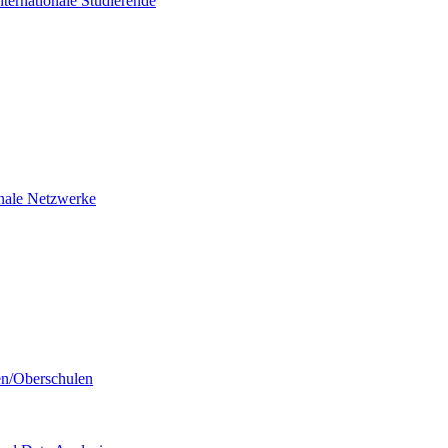
nternationale Studierende
ionale Netzwerke
en/Oberschulen