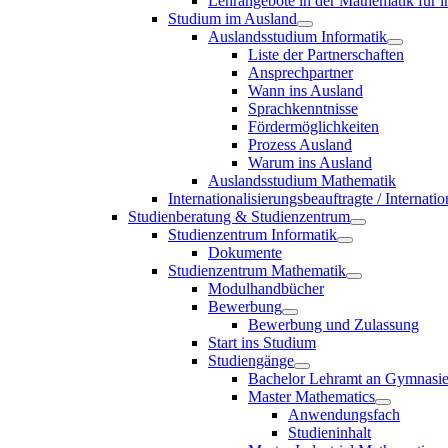
Lehrangebote in der Mathematik für i
Studium im Ausland
Auslandsstudium Informatik
Liste der Partnerschaften
Ansprechpartner
Wann ins Ausland
Sprachkenntnisse
Fördermöglichkeiten
Prozess Ausland
Warum ins Ausland
Auslandsstudium Mathematik
Internationalisierungsbeauftragte / Internat
Studienberatung & Studienzentrum
Studienzentrum Informatik
Dokumente
Studienzentrum Mathematik
Modulhandbücher
Bewerbung
Bewerbung und Zulassung
Start ins Studium
Studiengänge
Bachelor Lehramt an Gymnasi
Master Mathematics
Anwendungsfach
Studieninhalt