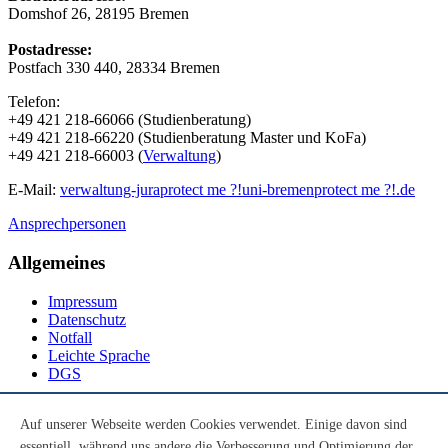
Domshof 26, 28195 Bremen
Postadresse:
Postfach 330 440, 28334 Bremen
Telefon:
+49 421 218-66066 (Studienberatung)
+49 421 218-66220 (Studienberatung Master und KoFa)
+49 421 218-66003 (
Verwaltung
)
E-Mail:
verwaltung-jura
protect me ?!
uni-bremen
protect me ?!
.de
Ansprechpersonen
Allgemeines
Impressum
Datenschutz
Notfall
Leichte Sprache
DGS
Social Media
Auf unserer Webseite werden Cookies verwendet. Einige davon sind
essentiell, während uns andere die Verbesserung und Optimierung der