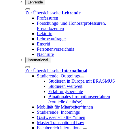
Lehrende
Zur Übersichtsseite
Lehrende
Professuren
Forschungs- und Honorarprofessuren,
Privatdozenten
Lektorin
Lehrbeauftragte
Emeriti
Personenverzeichnis
Nachrufe
International
Zur Übersichtsseite
International
Studierende: Outgoings
Studieren in Europa mit ERASMUS+
Studieren weltweit
Erfahrungsberichte
Binationales Promotionsverfahren
(cotutelle de thèse)
Mobilität für Mitarbeiter*innen
Studierende: Incomings
Gastwissenschaftler*innen
Master Transnational Law
Fachbereich international