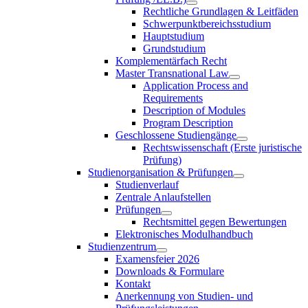
Rechtliche Grundlagen & Leitfäden
Schwerpunktbereichsstudium
Hauptstudium
Grundstudium
Komplementärfach Recht
Master Transnational Law
Application Process and
Requirements
Description of Modules
Program Description
Geschlossene Studiengänge
Rechtswissenschaft (Erste juristische
Prüfung)
Studienorganisation & Prüfungen
Studienverlauf
Zentrale Anlaufstellen
Prüfungen
Rechtsmittel gegen Bewertungen
Elektronisches Modulhandbuch
Studienzentrum
Examensfeier 2026
Downloads & Formulare
Kontakt
Anerkennung von Studien- und