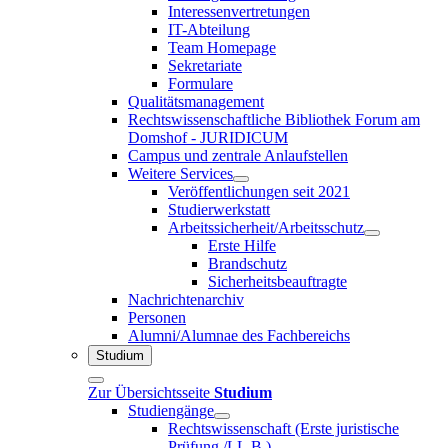
Interessenvertretungen
IT-Abteilung
Team Homepage
Sekretariate
Formulare
Qualitätsmanagement
Rechtswissenschaftliche Bibliothek Forum am
Domshof - JURIDICUM
Campus und zentrale Anlaufstellen
Weitere Services
Veröffentlichungen seit 2021
Studierwerkstatt
Arbeitssicherheit/Arbeitsschutz
Erste Hilfe
Brandschutz
Sicherheitsbeauftragte
Nachrichtenarchiv
Personen
Alumni/Alumnae des Fachbereichs
Studium
Zur Übersichtsseite
Studium
Studiengänge
Rechtswissenschaft (Erste juristische
Prüfung /LL.B.)