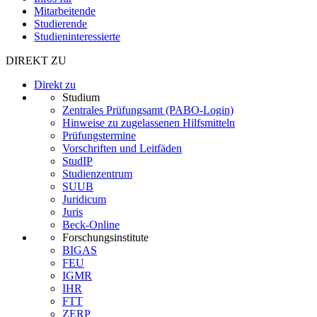
Mitarbeitende
Studierende
Studieninteressierte
DIREKT ZU
Direkt zu
Studium
Zentrales Prüfungsamt (PABO-Login)
Hinweise zu zugelassenen Hilfsmitteln
Prüfungstermine
Vorschriften und Leitfäden
StudIP
Studienzentrum
SUUB
Juridicum
Juris
Beck-Online
Forschungsinstitute
BIGAS
FEU
IGMR
IHR
FTT
ZERP