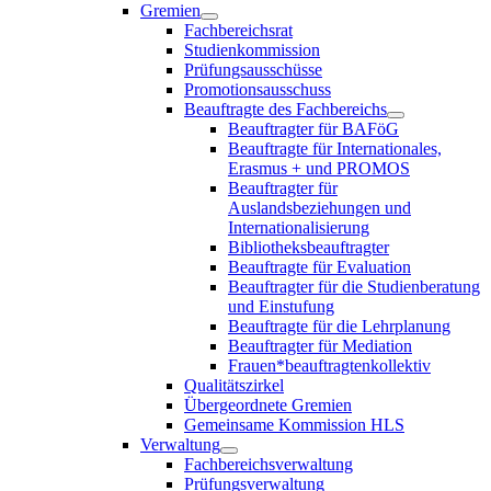
Gremien
Fachbereichsrat
Studienkommission
Prüfungsausschüsse
Promotionsausschuss
Beauftragte des Fachbereichs
Beauftragter für BAFöG
Beauftragte für Internationales,
Erasmus + und PROMOS
Beauftragter für
Auslandsbeziehungen und
Internationalisierung
Bibliotheksbeauftragter
Beauftragte für Evaluation
Beauftragter für die Studienberatung
und Einstufung
Beauftragte für die Lehrplanung
Beauftragter für Mediation
Frauen*beauftragtenkollektiv
Qualitätszirkel
Übergeordnete Gremien
Gemeinsame Kommission HLS
Verwaltung
Fachbereichsverwaltung
Prüfungsverwaltung