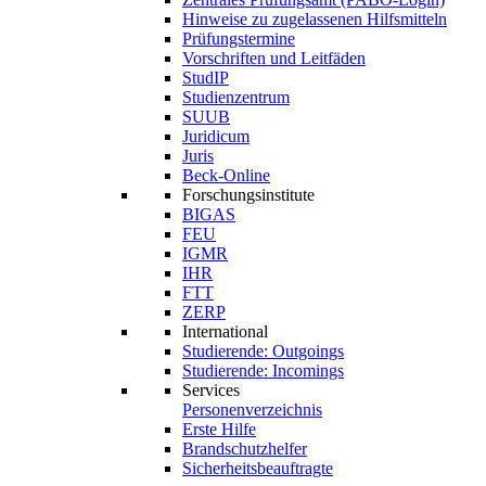
Hinweise zu zugelassenen Hilfsmitteln
Prüfungstermine
Vorschriften und Leitfäden
StudIP
Studienzentrum
SUUB
Juridicum
Juris
Beck-Online
Forschungsinstitute
BIGAS
FEU
IGMR
IHR
FTT
ZERP
International
Studierende: Outgoings
Studierende: Incomings
Services
Personenverzeichnis
Erste Hilfe
Brandschutzhelfer
Sicherheitsbeauftragte