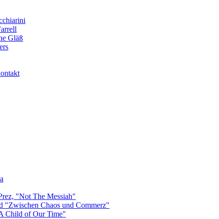
cchiarini
arrell
nne Gläß
ers
ontakt
na
 Prez, "Not The Messiah"
und "Zwischen Chaos und Commerz"
"A Child of Our Time"