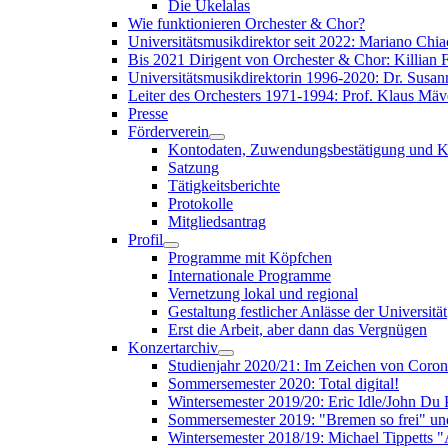
Die Ukelalas
Wie funktionieren Orchester & Chor?
Universitätsmusikdirektor seit 2022: Mariano Chia
Bis 2021 Dirigent von Orchester & Chor: Killian F
Universitätsmusikdirektorin 1996-2020: Dr. Susa
Leiter des Orchesters 1971-1994: Prof. Klaus Mäv
Presse
Förderverein
Kontodaten, Zuwendungsbestätigung und K
Satzung
Tätigkeitsberichte
Protokolle
Mitgliedsantrag
Profil
Programme mit Köpfchen
Internationale Programme
Vernetzung lokal und regional
Gestaltung festlicher Anlässe der Universität
Erst die Arbeit, aber dann das Vergnügen
Konzertarchiv
Studienjahr 2020/21: Im Zeichen von Coro
Sommersemester 2020: Total digital!
Wintersemester 2019/20: Eric Idle/John Du
Sommersemester 2019: "Bremen so frei" 
Wintersemester 2018/19: Michael Tippetts 