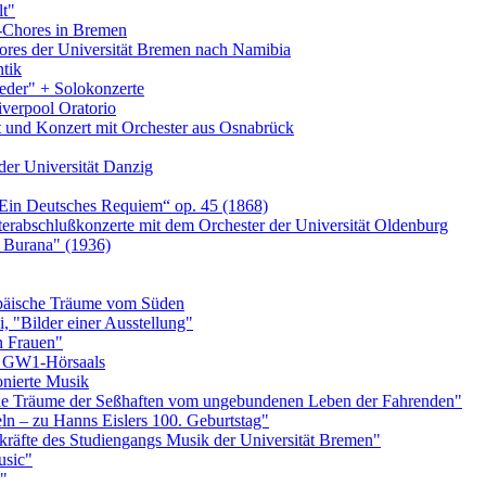
t"
Chores in Bremen
ores der Universität Bremen nach Namibia
tik
eder" + Solokonzerte
iverpool Oratorio
t und Konzert mit Orchester aus Osnabrück
der Universität Danzig
„Ein Deutsches Requiem“ op. 45 (1868)
abschlußkonzerte mit dem Orchester der Universität Oldenburg
a Burana" (1936)
päische Träume vom Süden
 "Bilder einer Ausstellung"
n Frauen"
s GW1-Hörsaals
nierte Musik
 Die Träume der Seßhaften vom ungebundenen Leben der Fahrenden"
eln – zu Hanns Eislers 100. Geburtstag"
rkräfte des Studiengangs Musik der Universität Bremen"
usic"
e"