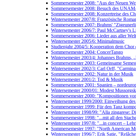
Sommersemester 2008: "Aus der Neuen Wel
Sommersemester 2008: Besuch des UNAM-
Sommersemester 2008: Konzertreise des Ch
Wintersemester 2007/8: Französische Roman
Sommersemester 2007: Brahms' "Zigeunerli
Wintersemester 2006/7: Paul McCartney's L
Sommersemester 2006: Lieder aus aller Wel
Wintersemester 2005/6: Minimalmusic
Studienjahr 2004/5: Kooperation dem Chor 
Sommersemester 2004: ConcerTango
Wintersemester 2003/4: Johannes Brahms, 
Sommersemester 2003: Gemeinsame Semester
Wintersemester 2002/3: Carl Orff, "Carmin
Sommersemester 2002: Natur in der Musik
Wintersemester 2001/2: Tod & Musik
Sommersemester 2001: Spanien – nordeuro
Wintersemester 2000/01: Modest Mussorgski,
Sommersemester 2000: "Kompositionen vo
Wintersemester 1999/2000: Einweihung de
Sommersemester 1999: Für den Tanz kompo
Wintersemester 1998/99: "Alla zingarese:
Sommersemester 1998: "...mit all den Stach
Wintersemester 1997/8: "...in concert – Leh
Sommersemester 1997: "North American M
Wintersemester 1996/7: Erik Satie, "Relâch