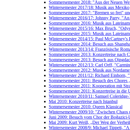
Sommersemester 2018: "Aus der Neuen Wel
Wintersemester 2017/18: Musik aus Mexiko
Sommersemester 2017: "Bremen so frei" und
Wintersemester 2016/17: Johnny Parry, "An
Sommersemester 2016: Musik aus Lateiname
Wintersemester 2015/16: Max Bruch, "Odys
Sommersemester 2015: Musik aus Lateiname
Wintersemester 2014/15: Paul McCartney's 
Sommersemester 2014: Besuch aus Shanghai
Wintersemester 2013/14: Französische Rom
Sommersemester 2013: Konzertreise nach C
Sommersemester 2013: Besuch aus Qingdao 
Wintersemester 2012/13: Carl Orff, "Carmi
Sommersemester 2012: Musik aus Nordame
Wintersemester 2011/12: Richard Einhorn, 
Sommersemester 2011: Besuch des Chores 
Sommersemester 2011: Kooperation mit Str
Sommersemester 2011: Konzertreise in die 
Wintersemester 2010/11: Samuel Coleridge-
Mai 2010: Konzertreise nach Istanbul
Sommersemester 2010: Queen Klassical
Wintersemester 2009/10: "Zwischen Chao
Juni 2009: Besuch vom Chor der Boğaziçi-Un
Mai 2009: Kurt Weill, „Der Weg der Verhe
Wintersemester 2008/9: Michael Tippett, "A