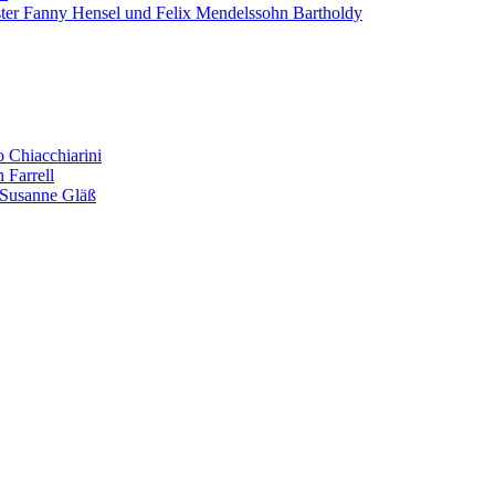
er Fanny Hensel und Felix Mendelssohn Bartholdy
o Chiacchiarini
 Farrell
. Susanne Gläß