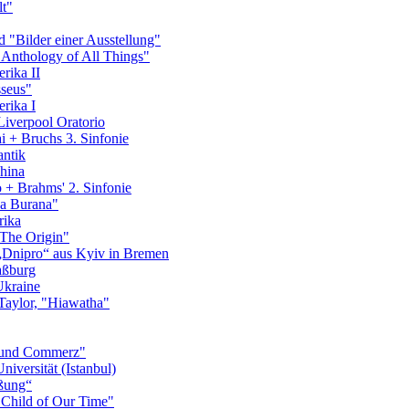
t"
 "Bilder einer Ausstellung"
 Anthology of All Things"
rika II
seus"
rika I
Liverpool Oratorio
 + Bruchs 3. Sinfonie
antik
hina
+ Brahms' 2. Sinfonie
na Burana"
rika
"The Origin"
„Dnipro“ aus Kyiv in Bremen
aßburg
Ukraine
Taylor, "Hiawatha"
s und Commerz"
iversität (Istanbul)
ißung“
 Child of Our Time"