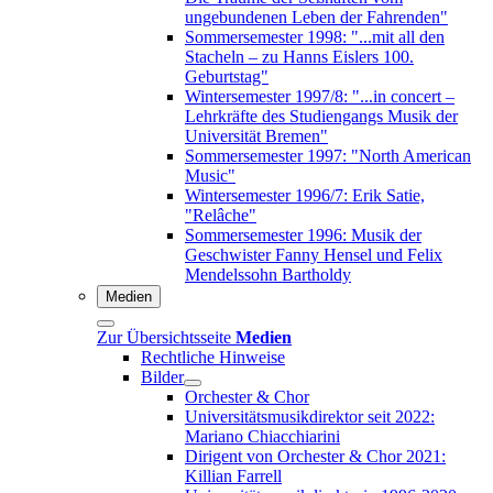
ungebundenen Leben der Fahrenden"
Sommersemester 1998: "...mit all den
Stacheln – zu Hanns Eislers 100.
Geburtstag"
Wintersemester 1997/8: "...in concert –
Lehrkräfte des Studiengangs Musik der
Universität Bremen"
Sommersemester 1997: "North American
Music"
Wintersemester 1996/7: Erik Satie,
"Relâche"
Sommersemester 1996: Musik der
Geschwister Fanny Hensel und Felix
Mendelssohn Bartholdy
Medien
Zur Übersichtsseite
Medien
Rechtliche Hinweise
Bilder
Orchester & Chor
Universitätsmusikdirektor seit 2022:
Mariano Chiacchiarini
Dirigent von Orchester & Chor 2021:
Killian Farrell