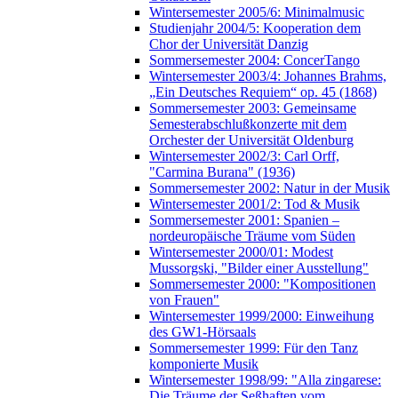
Wintersemester 2005/6: Minimalmusic
Studienjahr 2004/5: Kooperation dem
Chor der Universität Danzig
Sommersemester 2004: ConcerTango
Wintersemester 2003/4: Johannes Brahms,
„Ein Deutsches Requiem“ op. 45 (1868)
Sommersemester 2003: Gemeinsame
Semesterabschlußkonzerte mit dem
Orchester der Universität Oldenburg
Wintersemester 2002/3: Carl Orff,
"Carmina Burana" (1936)
Sommersemester 2002: Natur in der Musik
Wintersemester 2001/2: Tod & Musik
Sommersemester 2001: Spanien –
nordeuropäische Träume vom Süden
Wintersemester 2000/01: Modest
Mussorgski, "Bilder einer Ausstellung"
Sommersemester 2000: "Kompositionen
von Frauen"
Wintersemester 1999/2000: Einweihung
des GW1-Hörsaals
Sommersemester 1999: Für den Tanz
komponierte Musik
Wintersemester 1998/99: "Alla zingarese:
Die Träume der Seßhaften vom