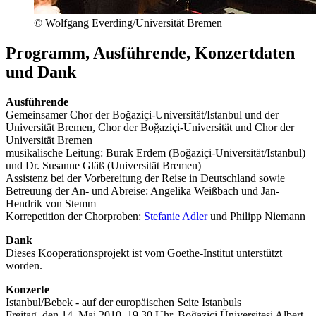
© Wolfgang Everding/Universität Bremen
Programm, Ausführende, Konzertdaten
und Dank
Ausführende
Gemeinsamer Chor der
Boğaziçi-
Universität/Istanbul und der
Universität Bremen, Chor der
Boğaziçi-
Universität und Chor der
Universität Bremen
musikalische Leitung:
Burak Erdem
(
Boğaziçi-
Universität/Istanbul)
und Dr. Susanne Gläß (Universität Bremen)
Assistenz bei der Vorbereitung der Reise in Deutschland sowie
Betreuung der An- und Abreise: Angelika Weißbach und Jan-
Hendrik von Stemm
Korrepetition der Chorproben:
Stefanie Adler
und Philipp Niemann
Dank
Dieses Kooperationsprojekt ist vom Goethe-Institut unterstützt
worden.
Konzerte
Istanbul/Bebek - auf der europäischen Seite Istanbuls
Freitag, den 14. Mai 2010, 19.30 Uhr,
Boğaziçi
Üniversitesi Albert