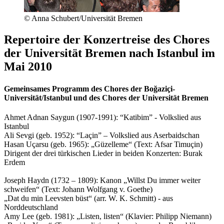
© Anna Schubert/Universität Bremen
Repertoire der Konzertreise des Chores
der Universität Bremen nach Istanbul im
Mai 2010
Gemeinsames Programm des Chores der Boğaziçi-
Universität/Istanbul und des Chores der Universität Bremen
Ahmet Adnan Saygun
(1907-1991): “
Katibim”
- Volkslied aus
Istanbul
Ali Sevgi
(geb. 1952): “
Laçin
” – Volkslied aus Aserbaidschan
Hasan Uçarsu
(geb. 1965): „
Güzelleme“
(Text:
Afsar Timuçin
)
Dirigent der drei türkischen Lieder in beiden Konzerten:
Burak
Erdem
Joseph Haydn (1732 – 1809): Kanon „Willst Du immer weiter
schweifen“ (Text: Johann Wolfgang v. Goethe)
„Dat du min Leevsten büst“ (arr. W. K. Schmitt) - aus
Norddeutschland
Amy Lee (geb. 1981): „Listen, listen“ (Klavier: Philipp Niemann)