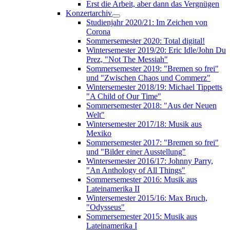
Erst die Arbeit, aber dann das Vergnügen
Konzertarchiv
Studienjahr 2020/21: Im Zeichen von
Corona
Sommersemester 2020: Total digital!
Wintersemester 2019/20: Eric Idle/John Du
Prez, "Not The Messiah"
Sommersemester 2019: "Bremen so frei"
und "Zwischen Chaos und Commerz"
Wintersemester 2018/19: Michael Tippetts
"A Child of Our Time"
Sommersemester 2018: "Aus der Neuen
Welt"
Wintersemester 2017/18: Musik aus
Mexiko
Sommersemester 2017: "Bremen so frei"
und "Bilder einer Ausstellung"
Wintersemester 2016/17: Johnny Parry,
"An Anthology of All Things"
Sommersemester 2016: Musik aus
Lateinamerika II
Wintersemester 2015/16: Max Bruch,
"Odysseus"
Sommersemester 2015: Musik aus
Lateinamerika I