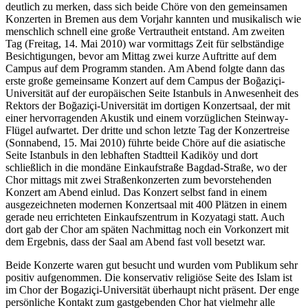
deutlich zu merken, dass sich beide Chöre von den gemeinsamen
Konzerten in Bremen aus dem Vorjahr kannten und musikalisch wie
menschlich schnell eine große Vertrautheit entstand. Am zweiten
Tag (Freitag, 14. Mai 2010) war vormittags Zeit für selbständige
Besichtigungen, bevor am Mittag zwei kurze Auftritte auf dem
Campus auf dem Programm standen. Am Abend folgte dann das
erste große gemeinsame Konzert auf dem Campus der
Boğaziçi-
Universität auf der europäischen Seite Istanbuls in Anwesenheit des
Rektors der
Boğaziçi
-Universität im dortigen Konzertsaal, der mit
einer hervorragenden Akustik und einem vorzüglichen Steinway-
Flügel aufwartet. Der dritte und schon letzte Tag der Konzertreise
(Sonnabend, 15. Mai 2010) führte beide Chöre auf die asiatische
Seite Istanbuls in den lebhaften Stadtteil
Kadiköy
und dort
schließlich in die mondäne Einkaufstraße
Bagdad-
Straße, wo der
Chor mittags mit zwei Straßenkonzerten zum bevorstehenden
Konzert am Abend einlud. Das Konzert selbst fand in einem
ausgezeichneten modernen Konzertsaal mit 400 Plätzen in einem
gerade neu errichteten Einkaufszentrum in
Kozyatagi
statt. Auch
dort gab der Chor am späten Nachmittag noch ein Vorkonzert mit
dem Ergebnis, dass der Saal am Abend fast voll besetzt war.
Beide Konzerte waren gut besucht und wurden vom Publikum sehr
positiv aufgenommen. Die konservativ religiöse Seite des Islam ist
im Chor der
Bogaziçi
-Universität überhaupt nicht präsent. Der enge
persönliche Kontakt zum gastgebenden Chor hat vielmehr alle