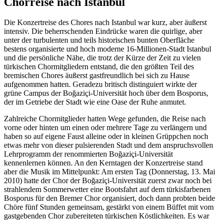
Chorreise nach Istanbul
Die Konzertreise des Chores nach Istanbul war kurz, aber äußerst
intensiv. Die beherrschenden Eindrücke waren die quirlige, aber
unter der turbulenten und teils historischen bunten Oberfläche
bestens organisierte und hoch moderne 16-Millionen-Stadt Istanbul
und die persönliche Nähe, die trotz der Kürze der Zeit zu vielen
türkischen Chormitgliedern entstand, die den größten Teil des
bremischen Chores äußerst gastfreundlich bei sich zu Hause
aufgenommen hatten. Geradezu britisch distinguiert wirkte der
grüne Campus der
Boğaziçi-
Universität hoch über dem
Bosporus
,
der im Getriebe der Stadt wie eine Oase der Ruhe anmutet.
Zahlreiche Chormitglieder hatten Wege gefunden, die Reise nach
vorne oder hinten um einen oder mehrere Tage zu verlängern und
haben so auf eigene Faust alleine oder in kleinen Grüppchen noch
etwas mehr von dieser pulsierenden Stadt und dem anspruchsvollen
Lehrprogramm der renommierten
Boğaziçi
-Universität
kennenlernen können. An den Kerntagen der Konzertreise stand
aber die Musik im Mittelpunkt: Am ersten Tag (Donnerstag, 13. Mai
2010) hatte der Chor der
Boğaziçi
-Universität zuerst zwar noch bei
strahlendem Sommerwetter eine Bootsfahrt auf dem türkisfarbenen
Bosporus
für den Bremer Chor organisiert, doch dann probten beide
Chöre fünf Stunden gemeinsam, gestärkt von einem Büffet mit vom
gastgebenden Chor zubereiteten türkischen Köstlichkeiten. Es war