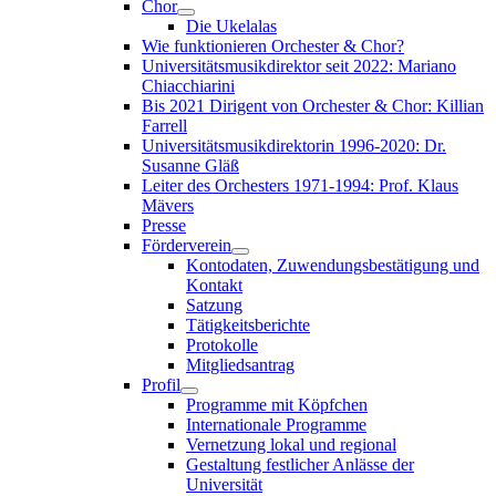
Chor
Die Ukelalas
Wie funktionieren Orchester & Chor?
Universitätsmusikdirektor seit 2022: Mariano
Chiacchiarini
Bis 2021 Dirigent von Orchester & Chor: Killian
Farrell
Universitätsmusikdirektorin 1996-2020: Dr.
Susanne Gläß
Leiter des Orchesters 1971-1994: Prof. Klaus
Mävers
Presse
Förderverein
Kontodaten, Zuwendungsbestätigung und
Kontakt
Satzung
Tätigkeitsberichte
Protokolle
Mitgliedsantrag
Profil
Programme mit Köpfchen
Internationale Programme
Vernetzung lokal und regional
Gestaltung festlicher Anlässe der
Universität