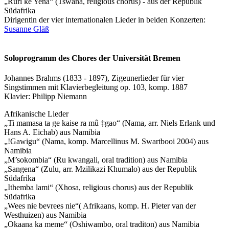
„Ruri ke Yena“ (Tswana, religious chorus) - aus der Republik
Südafrika
Dirigentin der vier internationalen Lieder in beiden Konzerten:
Susanne Gläß
Soloprogramm des Chores der Universität Bremen
Johannes Brahms (1833 - 1897), Zigeunerlieder für vier
Singstimmen mit Klavierbegleitung op. 103, komp. 1887
Klavier: Philipp Niemann
Afrikanische Lieder
„Ti mamasa ta ge kaise ra mû ‡gao“ (Nama, arr. Niels Erlank und
Hans A. Eichab) aus Namibia
„!Gawigu“ (Nama, komp. Marcellinus M. Swartbooi 2004) aus
Namibia
„M’sokombia“ (Ru kwangali, oral tradition) aus Namibia
„Sangena“ (Zulu, arr. Mzilikazi Khumalo) aus der Republik
Südafrika
„Ithemba lami“ (Xhosa, religious chorus) aus der Republik
Südafrika
„Wees nie bevrees nie“( Afrikaans, komp. H. Pieter van der
Westhuizen) aus Namibia
„Okaana ka meme“ (Oshiwambo, oral traditon) aus Namibia