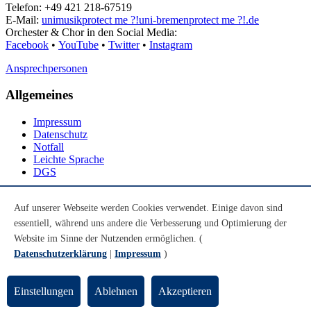
Telefon: +49 421 218-67519
E-Mail:
unimusik
protect me ?!
uni-bremen
protect me ?!
.de
Orchester & Chor in den Social Media:
Facebook
•
YouTube
•
Twitter
•
Instagram
Ansprechpersonen
Allgemeines
Impressum
Datenschutz
Notfall
Leichte Sprache
DGS
Social Media
Auf unserer Webseite werden Cookies verwendet. Einige davon sind
essentiell, während uns andere die Verbesserung und Optimierung der
Youtube
Instagram
Website im Sinne der Nutzenden ermöglichen. (
LinkedIn
Datenschutzerklärung
|
Impressum
)
Mastodon
© Universität Bremen 2026
Einstellungen
Ablehnen
Akzeptieren
Zum Seitenende springen
Zum Seitenanfang springen