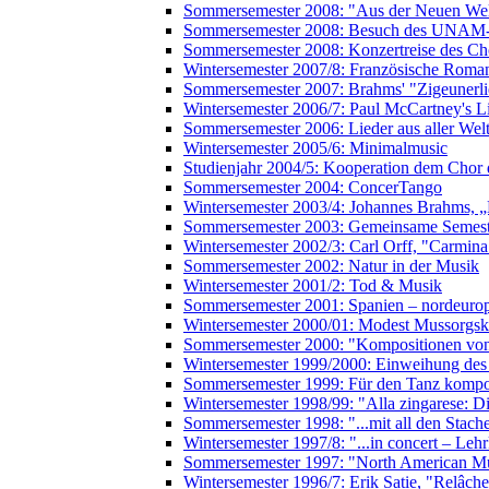
Sommersemester 2008: "Aus der Neuen Wel
Sommersemester 2008: Besuch des UNAM-
Sommersemester 2008: Konzertreise des Ch
Wintersemester 2007/8: Französische Roman
Sommersemester 2007: Brahms' "Zigeunerli
Wintersemester 2006/7: Paul McCartney's L
Sommersemester 2006: Lieder aus aller Wel
Wintersemester 2005/6: Minimalmusic
Studienjahr 2004/5: Kooperation dem Chor 
Sommersemester 2004: ConcerTango
Wintersemester 2003/4: Johannes Brahms, 
Sommersemester 2003: Gemeinsame Semester
Wintersemester 2002/3: Carl Orff, "Carmin
Sommersemester 2002: Natur in der Musik
Wintersemester 2001/2: Tod & Musik
Sommersemester 2001: Spanien – nordeuro
Wintersemester 2000/01: Modest Mussorgski,
Sommersemester 2000: "Kompositionen vo
Wintersemester 1999/2000: Einweihung de
Sommersemester 1999: Für den Tanz kompo
Wintersemester 1998/99: "Alla zingarese:
Sommersemester 1998: "...mit all den Stach
Wintersemester 1997/8: "...in concert – Leh
Sommersemester 1997: "North American M
Wintersemester 1996/7: Erik Satie, "Relâch