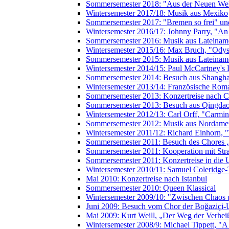
Sommersemester 2018: "Aus der Neuen Wel
Wintersemester 2017/18: Musik aus Mexiko
Sommersemester 2017: "Bremen so frei" und
Wintersemester 2016/17: Johnny Parry, "An
Sommersemester 2016: Musik aus Lateiname
Wintersemester 2015/16: Max Bruch, "Odys
Sommersemester 2015: Musik aus Lateiname
Wintersemester 2014/15: Paul McCartney's 
Sommersemester 2014: Besuch aus Shanghai
Wintersemester 2013/14: Französische Rom
Sommersemester 2013: Konzertreise nach C
Sommersemester 2013: Besuch aus Qingdao 
Wintersemester 2012/13: Carl Orff, "Carmi
Sommersemester 2012: Musik aus Nordame
Wintersemester 2011/12: Richard Einhorn, 
Sommersemester 2011: Besuch des Chores 
Sommersemester 2011: Kooperation mit Str
Sommersemester 2011: Konzertreise in die 
Wintersemester 2010/11: Samuel Coleridge-
Mai 2010: Konzertreise nach Istanbul
Sommersemester 2010: Queen Klassical
Wintersemester 2009/10: "Zwischen Chao
Juni 2009: Besuch vom Chor der Boğaziçi-Un
Mai 2009: Kurt Weill, „Der Weg der Verhe
Wintersemester 2008/9: Michael Tippett, "A