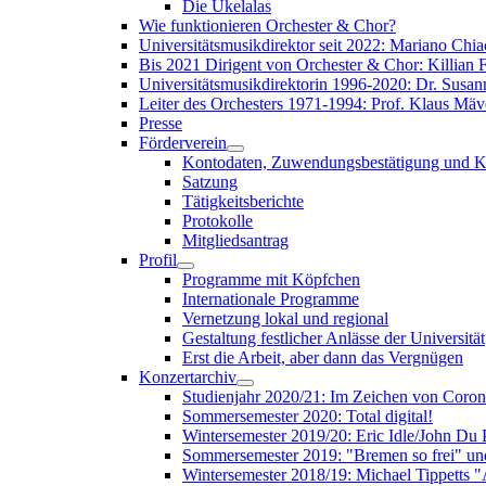
Die Ukelalas
Wie funktionieren Orchester & Chor?
Universitätsmusikdirektor seit 2022: Mariano Chia
Bis 2021 Dirigent von Orchester & Chor: Killian F
Universitätsmusikdirektorin 1996-2020: Dr. Susa
Leiter des Orchesters 1971-1994: Prof. Klaus Mäv
Presse
Förderverein
Kontodaten, Zuwendungsbestätigung und K
Satzung
Tätigkeitsberichte
Protokolle
Mitgliedsantrag
Profil
Programme mit Köpfchen
Internationale Programme
Vernetzung lokal und regional
Gestaltung festlicher Anlässe der Universität
Erst die Arbeit, aber dann das Vergnügen
Konzertarchiv
Studienjahr 2020/21: Im Zeichen von Coro
Sommersemester 2020: Total digital!
Wintersemester 2019/20: Eric Idle/John Du
Sommersemester 2019: "Bremen so frei" 
Wintersemester 2018/19: Michael Tippetts 