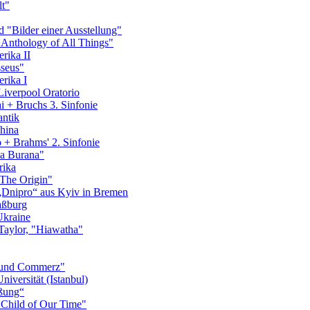
t"
 "Bilder einer Ausstellung"
 Anthology of All Things"
rika II
seus"
rika I
Liverpool Oratorio
 + Bruchs 3. Sinfonie
antik
hina
+ Brahms' 2. Sinfonie
na Burana"
rika
"The Origin"
„Dnipro“ aus Kyiv in Bremen
aßburg
Ukraine
Taylor, "Hiawatha"
s und Commerz"
iversität (Istanbul)
ißung“
 Child of Our Time"