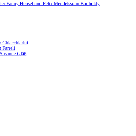
er Fanny Hensel und Felix Mendelssohn Bartholdy
o Chiacchiarini
 Farrell
. Susanne Gläß