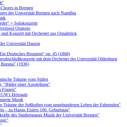
t"
Chores in Bremen
ores der Universität Bremen nach Namibia
tik
eder" + Solokonzerte
iverpool Oratorio
t und Konzert mit Orchester aus Osnabrück
der Universität Danzig
„Ein Deutsches Requiem“ op. 45 (1868)
abschlußkonzerte mit dem Orchester der Universität Oldenburg
a Burana" (1936)
päische Träume vom Süden
 "Bilder einer Ausstellung"
n Frauen"
s GW1-Hörsaals
nierte Musik
 Die Träume der Seßhaften vom ungebundenen Leben der Fahrenden"
eln – zu Hanns Eislers 100. Geburtstag"
rkräfte des Studiengangs Musik der Universität Bremen"
usic"
e"