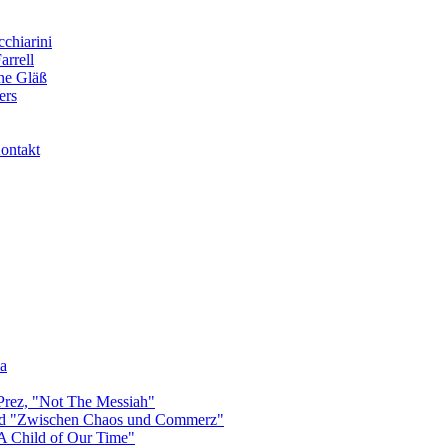
cchiarini
arrell
nne Gläß
ers
ontakt
na
 Prez, "Not The Messiah"
und "Zwischen Chaos und Commerz"
"A Child of Our Time"