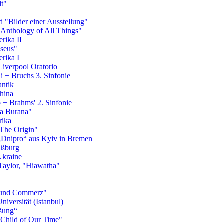
t"
 "Bilder einer Ausstellung"
 Anthology of All Things"
rika II
seus"
rika I
Liverpool Oratorio
 + Bruchs 3. Sinfonie
antik
hina
+ Brahms' 2. Sinfonie
na Burana"
rika
"The Origin"
„Dnipro“ aus Kyiv in Bremen
aßburg
Ukraine
Taylor, "Hiawatha"
s und Commerz"
iversität (Istanbul)
ißung“
 Child of Our Time"