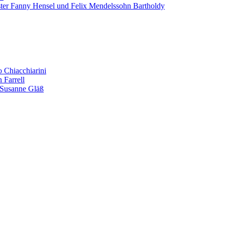
er Fanny Hensel und Felix Mendelssohn Bartholdy
o Chiacchiarini
 Farrell
. Susanne Gläß