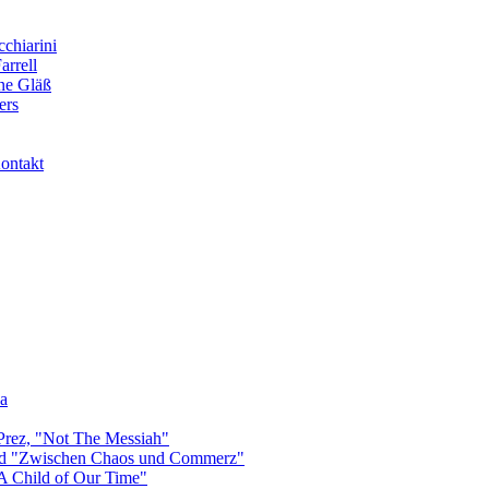
cchiarini
arrell
nne Gläß
ers
ontakt
na
 Prez, "Not The Messiah"
und "Zwischen Chaos und Commerz"
"A Child of Our Time"