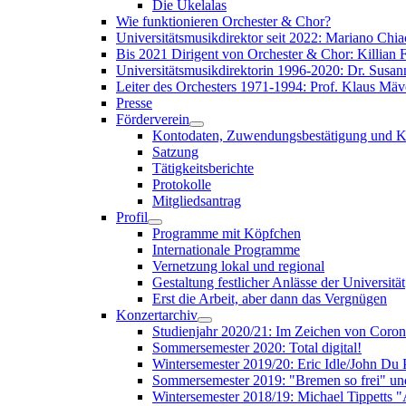
Die Ukelalas
Wie funktionieren Orchester & Chor?
Universitätsmusikdirektor seit 2022: Mariano Chia
Bis 2021 Dirigent von Orchester & Chor: Killian F
Universitätsmusikdirektorin 1996-2020: Dr. Susa
Leiter des Orchesters 1971-1994: Prof. Klaus Mäv
Presse
Förderverein
Kontodaten, Zuwendungsbestätigung und K
Satzung
Tätigkeitsberichte
Protokolle
Mitgliedsantrag
Profil
Programme mit Köpfchen
Internationale Programme
Vernetzung lokal und regional
Gestaltung festlicher Anlässe der Universität
Erst die Arbeit, aber dann das Vergnügen
Konzertarchiv
Studienjahr 2020/21: Im Zeichen von Coro
Sommersemester 2020: Total digital!
Wintersemester 2019/20: Eric Idle/John Du
Sommersemester 2019: "Bremen so frei" 
Wintersemester 2018/19: Michael Tippetts 