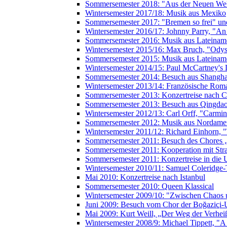
Sommersemester 2018: "Aus der Neuen Wel
Wintersemester 2017/18: Musik aus Mexiko
Sommersemester 2017: "Bremen so frei" und
Wintersemester 2016/17: Johnny Parry, "An
Sommersemester 2016: Musik aus Lateiname
Wintersemester 2015/16: Max Bruch, "Odys
Sommersemester 2015: Musik aus Lateiname
Wintersemester 2014/15: Paul McCartney's 
Sommersemester 2014: Besuch aus Shanghai
Wintersemester 2013/14: Französische Rom
Sommersemester 2013: Konzertreise nach C
Sommersemester 2013: Besuch aus Qingdao 
Wintersemester 2012/13: Carl Orff, "Carmi
Sommersemester 2012: Musik aus Nordame
Wintersemester 2011/12: Richard Einhorn, 
Sommersemester 2011: Besuch des Chores 
Sommersemester 2011: Kooperation mit Str
Sommersemester 2011: Konzertreise in die 
Wintersemester 2010/11: Samuel Coleridge-
Mai 2010: Konzertreise nach Istanbul
Sommersemester 2010: Queen Klassical
Wintersemester 2009/10: "Zwischen Chao
Juni 2009: Besuch vom Chor der Boğaziçi-Un
Mai 2009: Kurt Weill, „Der Weg der Verhe
Wintersemester 2008/9: Michael Tippett, "A