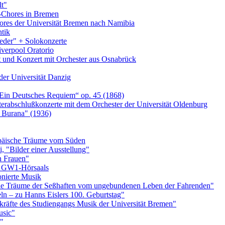
t"
Chores in Bremen
ores der Universität Bremen nach Namibia
tik
eder" + Solokonzerte
iverpool Oratorio
t und Konzert mit Orchester aus Osnabrück
der Universität Danzig
„Ein Deutsches Requiem“ op. 45 (1868)
abschlußkonzerte mit dem Orchester der Universität Oldenburg
a Burana" (1936)
päische Träume vom Süden
 "Bilder einer Ausstellung"
n Frauen"
s GW1-Hörsaals
nierte Musik
 Die Träume der Seßhaften vom ungebundenen Leben der Fahrenden"
eln – zu Hanns Eislers 100. Geburtstag"
rkräfte des Studiengangs Musik der Universität Bremen"
usic"
e"