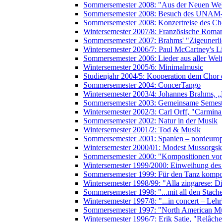
Sommersemester 2008: "Aus der Neuen Wel
Sommersemester 2008: Besuch des UNAM-
Sommersemester 2008: Konzertreise des Ch
Wintersemester 2007/8: Französische Roman
Sommersemester 2007: Brahms' "Zigeunerli
Wintersemester 2006/7: Paul McCartney's L
Sommersemester 2006: Lieder aus aller Wel
Wintersemester 2005/6: Minimalmusic
Studienjahr 2004/5: Kooperation dem Chor 
Sommersemester 2004: ConcerTango
Wintersemester 2003/4: Johannes Brahms, 
Sommersemester 2003: Gemeinsame Semester
Wintersemester 2002/3: Carl Orff, "Carmin
Sommersemester 2002: Natur in der Musik
Wintersemester 2001/2: Tod & Musik
Sommersemester 2001: Spanien – nordeuro
Wintersemester 2000/01: Modest Mussorgski,
Sommersemester 2000: "Kompositionen vo
Wintersemester 1999/2000: Einweihung de
Sommersemester 1999: Für den Tanz kompo
Wintersemester 1998/99: "Alla zingarese:
Sommersemester 1998: "...mit all den Stach
Wintersemester 1997/8: "...in concert – Leh
Sommersemester 1997: "North American M
Wintersemester 1996/7: Erik Satie, "Relâch