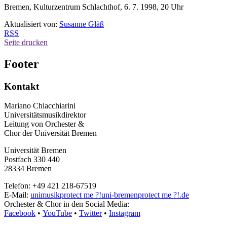
Bremen, Kulturzentrum Schlachthof, 6. 7. 1998, 20 Uhr
Aktualisiert von:
Susanne Gläß
RSS
Seite drucken
Footer
Kontakt
Mariano Chiacchiarini
Universitätsmusikdirektor
Leitung von Orchester &
Chor der Universität Bremen
Universität Bremen
Postfach 330 440
28334 Bremen
Telefon: +49 421 218-67519
E-Mail:
unimusik
protect me ?!
uni-bremen
protect me ?!
.de
Orchester & Chor in den Social Media:
Facebook
•
YouTube
•
Twitter
•
Instagram