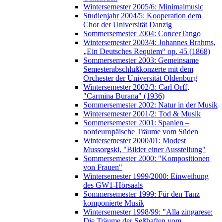
Wintersemester 2005/6: Minimalmusic
Studienjahr 2004/5: Kooperation dem
Chor der Universität Danzig
Sommersemester 2004: ConcerTango
Wintersemester 2003/4: Johannes Brahms,
„Ein Deutsches Requiem“ op. 45 (1868)
Sommersemester 2003: Gemeinsame
Semesterabschlußkonzerte mit dem
Orchester der Universität Oldenburg
Wintersemester 2002/3: Carl Orff,
"Carmina Burana" (1936)
Sommersemester 2002: Natur in der Musik
Wintersemester 2001/2: Tod & Musik
Sommersemester 2001: Spanien –
nordeuropäische Träume vom Süden
Wintersemester 2000/01: Modest
Mussorgski, "Bilder einer Ausstellung"
Sommersemester 2000: "Kompositionen
von Frauen"
Wintersemester 1999/2000: Einweihung
des GW1-Hörsaals
Sommersemester 1999: Für den Tanz
komponierte Musik
Wintersemester 1998/99: "Alla zingarese:
Die Träume der Seßhaften vom