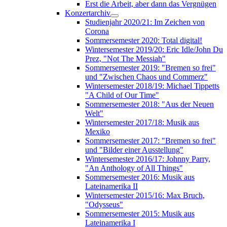
Erst die Arbeit, aber dann das Vergnügen
Konzertarchiv
Studienjahr 2020/21: Im Zeichen von
Corona
Sommersemester 2020: Total digital!
Wintersemester 2019/20: Eric Idle/John Du
Prez, "Not The Messiah"
Sommersemester 2019: "Bremen so frei"
und "Zwischen Chaos und Commerz"
Wintersemester 2018/19: Michael Tippetts
"A Child of Our Time"
Sommersemester 2018: "Aus der Neuen
Welt"
Wintersemester 2017/18: Musik aus
Mexiko
Sommersemester 2017: "Bremen so frei"
und "Bilder einer Ausstellung"
Wintersemester 2016/17: Johnny Parry,
"An Anthology of All Things"
Sommersemester 2016: Musik aus
Lateinamerika II
Wintersemester 2015/16: Max Bruch,
"Odysseus"
Sommersemester 2015: Musik aus
Lateinamerika I