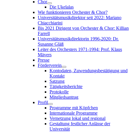
Chor
Die Ukelalas
Wie funktionieren Orchester & Chor?
Universitätsmusikdirektor seit 2022: Mariano
Chiacchiarini
Bis 2021 Dirigent von Orchester & Chor: Killian
Farrell
Universitätsmusikdirektorin 1996-2020: Dr.
Susanne Gläß
Leiter des Orchesters 1971-1994: Prof. Klaus
Mävers
Presse
Förderverein
Kontodaten, Zuwendungsbestätigung und
Kontakt
Satzung
Tätigkeitsberichte
Protokolle
Mitgliedsantrag
Profil
Programme mit Köpfchen
Internationale Programme
Vernetzung lokal und regional
Gestaltung festlicher Anlässe der
Universität