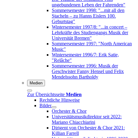
ungebundenen Leben der Fahrenden"
Sommersemester 1998: "...mit all den
Stacheln – zu Hanns Eislers 100.
Geburtstag"
Wintersemester 1997/8: "...in concert –
Lehrkräfte des Studiengangs Musik der
Universität Bremen"
Sommersemester 1997: "North American
Music"
Wintersemester 1996/7: Erik Satie,
"Relâche"
Sommersemester 1996: Musik der
Geschwister Fanny Hensel und Felix
Mendelssohn Bartholdy
Medien
Zur Übersichtsseite
Medien
Rechtliche Hinweise
Bilder
Orchester & Chor
Universitätsmusikdirektor seit 2022:
Mariano Chiacchiarini
Dirigent von Orchester & Chor 2021:
Killian Farrell