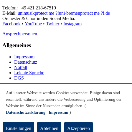
Telefon: +49 421 218-67519
E-Mail:
unimusik
protect me ?!
uni-bremen
protect me ?!
.de
Orchester & Chor in den Social Media:
Facebook
•
YouTube
•
Twitter
•
Instagram
Ansprechpersonen
Allgemeines
Impressum
Datenschutz
Notfall
Leichte Sprache
DGS
Social Media
Auf unserer Webseite werden Cookies verwendet. Einige davon sind
essentiell, während uns andere die Verbesserung und Optimierung der
Youtube
Instagram
Website im Sinne der Nutzenden ermöglichen. (
LinkedIn
Datenschutzerklärung
|
Impressum
)
Mastodon
© Universität Bremen 2026
Einstellungen
Ablehnen
Akzeptieren