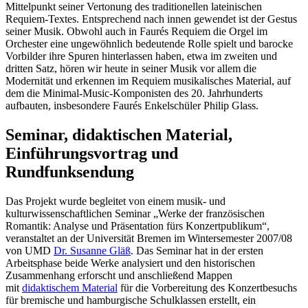
Mittelpunkt seiner Vertonung des traditionellen lateinischen
Requiem-Textes. Entsprechend nach innen gewendet ist der Gestus
seiner Musik. Obwohl auch in
Faurés
Requiem die Orgel im
Orchester eine ungewöhnlich bedeutende Rolle spielt und barocke
Vorbilder ihre Spuren hinterlassen haben, etwa im zweiten und
dritten Satz, hören wir heute in seiner Musik vor allem die
Modernität und erkennen im Requiem musikalisches Material, auf
dem die Minimal-Music-Komponisten des 20. Jahrhunderts
aufbauten, insbesondere
Faurés
Enkelschüler Philip Glass.
Seminar, didaktischen Material,
Einführungsvortrag und
Rundfunksendung
Das Projekt wurde begleitet von einem musik- und
kulturwissenschaftlichen Seminar „Werke der französischen
Romantik: Analyse und Präsentation fürs Konzertpublikum“,
veranstaltet an der Universität Bremen im Wintersemester 2007/08
von UMD
Dr. Susanne Gläß
. Das Seminar hat in der ersten
Arbeitsphase beide Werke analysiert und den historischen
Zusammenhang erforscht und anschließend Mappen
mit
didaktischem Material
für die Vorbereitung des Konzertbesuchs
für bremische und hamburgische Schulklassen erstellt, ein