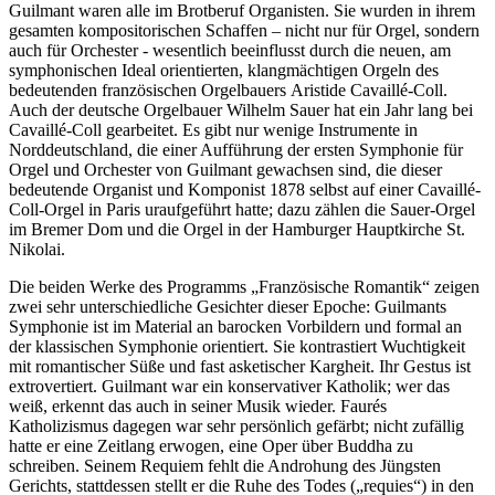
Guilmant
waren alle im Brotberuf Organisten. Sie wurden in ihrem
gesamten kompositorischen Schaffen – nicht nur für Orgel, sondern
auch für Orchester - wesentlich beeinflusst durch die neuen, am
symphonischen Ideal orientierten, klangmächtigen Orgeln des
bedeutenden französischen Orgelbauers
Aristide Cavaillé-Coll
.
Auch der deutsche Orgelbauer Wilhelm Sauer hat ein Jahr lang bei
Cavaillé-Coll
gearbeitet. Es gibt nur wenige Instrumente in
Norddeutschland, die einer Aufführung der ersten Symphonie für
Orgel und Orchester von
Guilmant
gewachsen sind, die dieser
bedeutende Organist und Komponist 1878 selbst auf einer
Cavaillé-
Coll-Orgel
in Paris uraufgeführt hatte; dazu zählen die Sauer-Orgel
im Bremer Dom und die Orgel in der Hamburger Hauptkirche St.
Nikolai.
Die beiden Werke des Programms „Französische Romantik“ zeigen
zwei sehr unterschiedliche Gesichter dieser Epoche:
Guilmants
Symphonie ist im Material an barocken Vorbildern und formal an
der klassischen Symphonie orientiert. Sie kontrastiert Wuchtigkeit
mit romantischer Süße und fast asketischer Kargheit. Ihr Gestus ist
extrovertiert.
Guilmant
war ein konservativer Katholik; wer das
weiß, erkennt das auch in seiner Musik wieder.
Faurés
Katholizismus dagegen war sehr persönlich gefärbt; nicht zufällig
hatte er eine Zeitlang erwogen, eine Oper über Buddha zu
schreiben. Seinem Requiem fehlt die Androhung des Jüngsten
Gerichts, stattdessen stellt er die Ruhe des Todes („requies“) in den