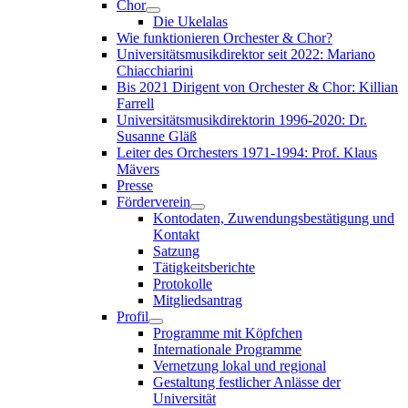
Chor
Die Ukelalas
Wie funktionieren Orchester & Chor?
Universitätsmusikdirektor seit 2022: Mariano
Chiacchiarini
Bis 2021 Dirigent von Orchester & Chor: Killian
Farrell
Universitätsmusikdirektorin 1996-2020: Dr.
Susanne Gläß
Leiter des Orchesters 1971-1994: Prof. Klaus
Mävers
Presse
Förderverein
Kontodaten, Zuwendungsbestätigung und
Kontakt
Satzung
Tätigkeitsberichte
Protokolle
Mitgliedsantrag
Profil
Programme mit Köpfchen
Internationale Programme
Vernetzung lokal und regional
Gestaltung festlicher Anlässe der
Universität