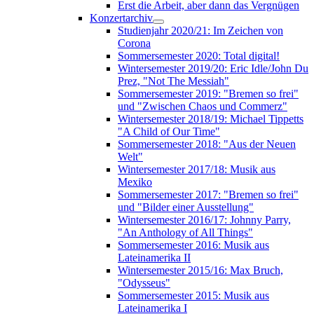
Erst die Arbeit, aber dann das Vergnügen
Konzertarchiv
Studienjahr 2020/21: Im Zeichen von
Corona
Sommersemester 2020: Total digital!
Wintersemester 2019/20: Eric Idle/John Du
Prez, "Not The Messiah"
Sommersemester 2019: "Bremen so frei"
und "Zwischen Chaos und Commerz"
Wintersemester 2018/19: Michael Tippetts
"A Child of Our Time"
Sommersemester 2018: "Aus der Neuen
Welt"
Wintersemester 2017/18: Musik aus
Mexiko
Sommersemester 2017: "Bremen so frei"
und "Bilder einer Ausstellung"
Wintersemester 2016/17: Johnny Parry,
"An Anthology of All Things"
Sommersemester 2016: Musik aus
Lateinamerika II
Wintersemester 2015/16: Max Bruch,
"Odysseus"
Sommersemester 2015: Musik aus
Lateinamerika I