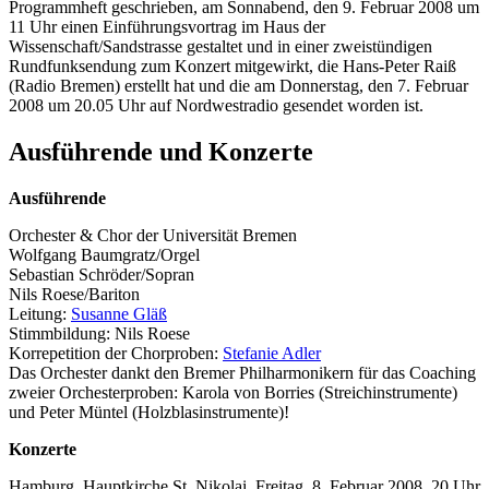
Programmheft geschrieben, am Sonnabend, den 9. Februar 2008 um
11 Uhr einen Einführungsvortrag im Haus der
Wissenschaft/Sandstrasse gestaltet und in einer zweistündigen
Rundfunksendung zum Konzert mitgewirkt, die Hans-Peter Raiß
(Radio Bremen) erstellt hat und die am Donnerstag, den 7. Februar
2008 um 20.05 Uhr auf Nordwestradio gesendet worden ist.
Ausführende und Konzerte
Ausführende
Orchester & Chor der Universität Bremen
Wolfgang Baumgratz/Orgel
Sebastian Schröder/Sopran
Nils Roese/Bariton
Leitung:
Susanne Gläß
Stimmbildung: Nils Roese
Korrepetition der Chorproben:
Stefanie Adler
Das Orchester dankt den Bremer Philharmonikern für das
Coaching
zweier Orchesterproben: Karola von Borries (Streichinstrumente)
und Peter Müntel (Holzblasinstrumente)!
Konzerte
Hamburg, Hauptkirche St. Nikolai, Freitag, 8. Februar 2008, 20 Uhr