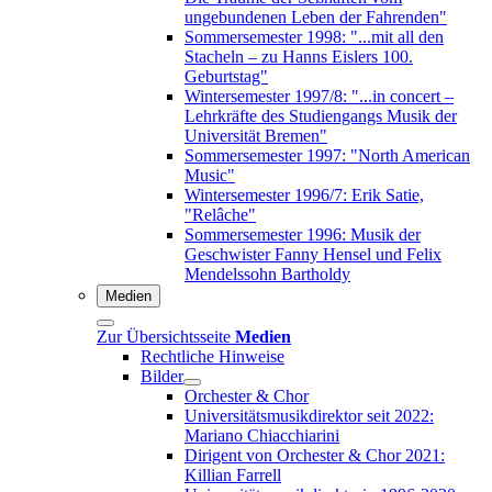
ungebundenen Leben der Fahrenden"
Sommersemester 1998: "...mit all den
Stacheln – zu Hanns Eislers 100.
Geburtstag"
Wintersemester 1997/8: "...in concert –
Lehrkräfte des Studiengangs Musik der
Universität Bremen"
Sommersemester 1997: "North American
Music"
Wintersemester 1996/7: Erik Satie,
"Relâche"
Sommersemester 1996: Musik der
Geschwister Fanny Hensel und Felix
Mendelssohn Bartholdy
Medien
Zur Übersichtsseite
Medien
Rechtliche Hinweise
Bilder
Orchester & Chor
Universitätsmusikdirektor seit 2022:
Mariano Chiacchiarini
Dirigent von Orchester & Chor 2021:
Killian Farrell