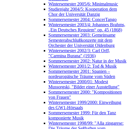
Wintersemester 2005/6: Minimalmusic
Studienjahr 2004/5: Kooperation dem
Chor der Universität Danzig
Sommersemester 2004: ConcerTango
Wintersemester 2003/4: Johannes Brahms,
„Ein Deutsches Requiem“ op. 45 (1868)
Sommersemester 2003: Gemeinsame
Semesterabschlußkonzerte mit dem
Orchester der Universität Oldenburg
Wintersemester 2002/3: Carl Orff,
"Carmina Burana" (1936)
Sommersemester 2002: Natur in der Musik
Wintersemester 2001/2: Tod & Musik
Sommersemester 2001: Spanien –
nordeuropäische Träume vom Süden
Wintersemester 2000/01: Modest
Mussorgski, "Bilder einer Ausstellung"
Sommersemester 2000: "Kompositionen
von Frauen"
Wintersemester 1999/2000: Einweihung
des GW1-Hörsaals
Sommersemester 1999: Für den Tanz
komponierte Musik
Wintersemester 1998/99: "Alla zingarese:
Die Träume der Seßhaften vom