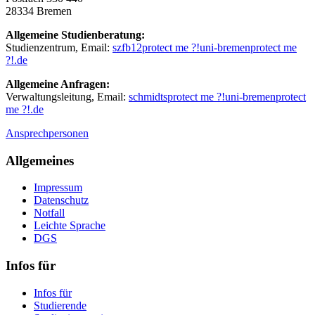
28334 Bremen
Allgemeine Studienberatung:
Studienzentrum, Email:
szfb12
protect me ?!
uni-bremen
protect me
?!
.de
Allgemeine Anfragen:
Verwaltungsleitung, Email:
schmidts
protect me ?!
uni-bremen
protect
me ?!
.de
Ansprechpersonen
Allgemeines
Impressum
Datenschutz
Notfall
Leichte Sprache
DGS
Infos für
Infos für
Studierende