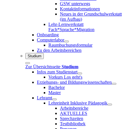
GSW unterwegs
Kontaktinformationen
Neues in der Grundschulwerkstatt
(im Aufbau)
Lehr-Lernwerkstatt
Fach*Sprache*Migration
Onboarding
Computerlabor
Raumbuchungsformular
Zu den Arbeitsbereichen
Studium
Zur Übersichtsseite
Studium
Infos zum Studienstart
Vorkurs Los geht's
Erziehungs- und Bildungswissenschaften
Bachelor
Master
Lehramt
Lehreinheit Inklusive Pädagogik
Arbeitsbereiche
AKTUELLES
Sprechzeiten
Testbibliothek
Personen