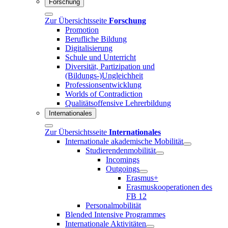
Forschung
Zur Übersichtsseite
Forschung
Promotion
Berufliche Bildung
Digitalisierung
Schule und Unterricht
Diversität, Partizipation und
(Bildungs-)Ungleichheit
Professionsentwicklung
Worlds of Contradiction
Qualitätsoffensive Lehrerbildung
Internationales
Zur Übersichtsseite
Internationales
Internationale akademische Mobilität
Studierendenmobilität
Incomings
Outgoings
Erasmus+
Erasmuskooperationen des
FB 12
Personalmobilität
Blended Intensive Programmes
Internationale Aktivitäten