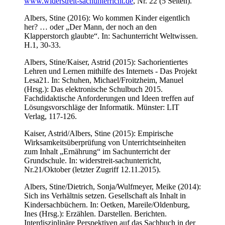
www.widerstreit-sachunterricht.de
, Nr. 22 (5 Seiten).
Albers, Stine (2016): Wo kommen Kinder eigentlich
her? … oder „Der Mann, der noch an den
Klapperstorch glaubte“. In: Sachunterricht Weltwissen.
H.1, 30-33.
Albers, Stine/Kaiser, Astrid (2015): Sachorientiertes
Lehren und Lernen mithilfe des Internets - Das Projekt
Lesa21. In: Schuhen, Michael/Froitzheim, Manuel
(Hrsg.): Das elektronische Schulbuch 2015.
Fachdidaktische Anforderungen und Ideen treffen auf
Lösungsvorschläge der Informatik. Münster: LIT
Verlag, 117-126.
Kaiser, Astrid/Albers, Stine (2015): Empirische
Wirksamkeitsüberprüfung von Unterrichtseinheiten
zum Inhalt „Ernährung“ im Sachunterricht der
Grundschule. In: widerstreit-sachunterricht,
Nr.21/Oktober (letzter Zugriff 12.11.2015).
Albers, Stine/Dietrich, Sonja/Wulfmeyer, Meike (2014):
Sich ins Verhältnis setzen. Gesellschaft als Inhalt in
Kindersachbüchern. In: Oetken, Mareile/Oldenburg,
Ines (Hrsg.): Erzählen. Darstellen. Berichten.
Interdisziplinäre Perspektiven auf das Sachbuch in der