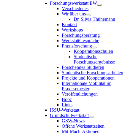
Forschungswerkstatt EW
Verschiedenes
Wir über uns
Dr. Silvia Thünemann
Kontakt
Workshops
Forschungsberatung
WerkstattGespräche
Praxisforschung
Kooperationsschulen
Studentische
Forschungsergebnisse
Forschendes Studieren
Studentische Forschungsarbeiten
Projekte und Kooperationen
Internationale Mobilität im
Praxissemester
Veröffentlichungen
Booc
Links
ISSU-Werkstatt
Grundschulwerkstatt
GSW-News
Offene Werkstattzeiten
Mit-Mach-Aktionen