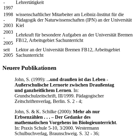
-
Lehrertätigkeit
1997
1998
wissenschaftlicher Mitarbeiter am Leibniz-Institut für die
-
Pädagogik der Naturwissenschaften (IPN) an der Universität
2003
Kiel
2003
Lehrkraft für besondere Aufgaben an der Universität Bremen
-
FB12, Arbeitsgebiet Sachunterricht
2005
seit
Lektor an der Universität Bremen FB12, Arbeitsgebiet
2005
Sachunterricht
Neuere Publikationen
John, S. (1999): ..
.und draußen ist das Leben -
Außerschulische Lernorte zwischen Draußentag
und ganzheitlichem Lernen
. In:
Grundschulzeitschrift, III/1999. Pädagogischer
Zeitschriftenverlag, Berlin. S. 2 - 4;
John, S. & K. Schilke (2000):
Mehr als nur
Erbsenzählen . . . – Der Gedanke des
mathematischen Vorgehens im Biologieunterricht
.
In: Praxis Schule 5-10, 3/2000. Westermann
Schulbuchverlag, Braunschweig. S. 32 - 36;