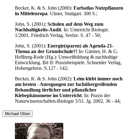
Becker, K. & S. John (2000):
Farbatlas Nutzpflanzen
in Mitteleuropa
. Ulmer, Stuttgart. 300 S.;
John, S. (2001):
Schulen auf dem Weg zum
Nachhaltigkeits-Audit
. In: Unterricht Biologie.
1/2001. Friedrich Verlag, Seelze. S. 47 - 50;
John, S. (2001):
Energie(sparen) als Agenda-21-
Thema an der Grundschule?!
In: Gärtner, H. & G.
Hellberg-Rode (Hg.): Umweltbildung & nachhaltige
Entwicklung. Bd II: Praxisbeispiele. Schneider Verlag,
Hohengehren. S.127 - 142;
Becker, K. & S. John (2002):
Leim klebt immer noch
am besten - Anregungen zur fachübergreifenden
Behandlung tierlicher und pflanzlicher
Klebephänomene im Unterricht
. In: Praxis der
Naturwissenschaften-Biologie 5/51. Jg. 2002, 36 - 44;
Michael Otten