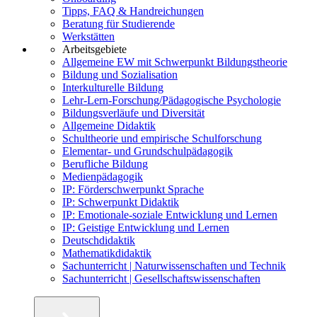
Tipps, FAQ & Handreichungen
Beratung für Studierende
Werkstätten
Arbeitsgebiete
Allgemeine EW mit Schwerpunkt Bildungstheorie
Bildung und Sozialisation
Interkulturelle Bildung
Lehr-Lern-Forschung/Pädagogische Psychologie
Bildungsverläufe und Diversität
Allgemeine Didaktik
Schultheorie und empirische Schulforschung
Elementar- und Grundschulpädagogik
Berufliche Bildung
Medienpädagogik
IP: Förderschwerpunkt Sprache
IP: Schwerpunkt Didaktik
IP: Emotionale-soziale Entwicklung und Lernen
IP: Geistige Entwicklung und Lernen
Deutschdidaktik
Mathematikdidaktik
Sachunterricht | Naturwissenschaften und Technik
Sachunterricht | Gesellschaftswissenschaften