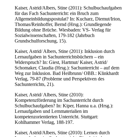
Kaiser, Astrid/Albers, Stine (2011): Schulbuchaufgaben
für das Fach Sachunterricht: ein Bruch zum
Allgemeinbildungspostulat? In: Kucharz, Diemut/Irion,
Thomas/Reinhoffer, Bernd (Hrsg.): Grundlegende
Bildung ohne Brüche. Wiesbaden: VS- Verlag für
Sozialwissenschaften, 179-182 (Jahrbuch
Grundschulforschung, 15).
Kaiser, Astrid/ Albers, Stine (2011): Inklusion durch
Lernaufgaben in Sachunterrichtsbüchern – ein
Widerspruch? In: Giest, Hartmut/ Kaiser, Astrid/
Schomaker, Claudia (Hrsg.): Sachunterricht – auf dem
Weg zur Inklusion. Bad Heilbrunn/ OBB.: Klinkhardt
Verlag, 79-87 (Probleme und Perspektiven des
Sachunterrichts, 21).
Kaiser, Astrid/ Albers, Stine (2010):
Kompetenzförderung im Sachunterricht durch
Schulbuchaufgaben? In: Kiper, Hanna u.a. (Hrsg.):
Lernaufgaben und Lernmaterialien im
kompetenzorientierten Unterricht. Stuttgart:
Kohlhammer Verlag, 188-197.
Kaiser, Astrid/Albers, Stine (2010): Lernen durch