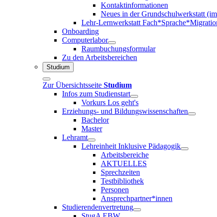
Kontaktinformationen
Neues in der Grundschulwerkstatt (i
Lehr-Lernwerkstatt Fach*Sprache*Migratio
Onboarding
Computerlabor
Raumbuchungsformular
Zu den Arbeitsbereichen
Studium
Zur Übersichtsseite
Studium
Infos zum Studienstart
Vorkurs Los geht's
Erziehungs- und Bildungswissenschaften
Bachelor
Master
Lehramt
Lehreinheit Inklusive Pädagogik
Arbeitsbereiche
AKTUELLES
Sprechzeiten
Testbibliothek
Personen
Ansprechpartner*innen
Studierendenvertretung
StugA EBW