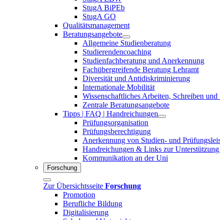
StugA BiPEb
StugA GO
Qualitätsmanagement
Beratungsangebote
Allgemeine Studienberatung
Studierendencoaching
Studienfachberatung und Anerkennung
Fachübergreifende Beratung Lehramt
Diversität und Antidiskriminierung
Internationale Mobilität
Wissenschaftliches Arbeiten, Schreiben und
Zentrale Beratungsangebote
Tipps | FAQ | Handreichungen
Prüfungsorganisation
Prüfungsberechtigung
Anerkennung von Studien- und Prüfungslei
Handreichungen & Links zur Unterstützung
Kommunikation an der Uni
Forschung
Zur Übersichtsseite
Forschung
Promotion
Berufliche Bildung
Digitalisierung