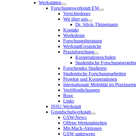
Werkstätten
Forschungswerkstatt EW
Verschiedenes
Wir über uns
Dr. Silvia Thünemann
Kontakt
Workshops
Forschungsberatung
WerkstattGespräche
Praxisforschung
Kooperationsschulen
Studentische Forschungsergebn
Forschendes Studieren
Studentische Forschungsarbeiten
Projekte und Kooperationen
Internationale Mobilität im Praxisseme
Veröffentlichungen
Booc
Links
ISSU-Werkstatt
Grundschulwerkstatt
GSW-News
Offene Werkstattzeiten
Mit-Mach-Aktionen
GSW unterwegs