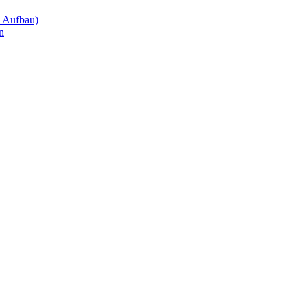
m Aufbau)
n