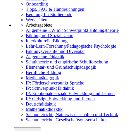
Onboarding
Tipps, FAQ & Handreichungen
Beratung für Studierende
Werkstätten
Arbeitsgebiete
Allgemeine EW mit Schwerpunkt Bildungstheorie
Bildung und Sozialisation
Interkulturelle Bildung
Lehr-Lern-Forschung/Pädagogische Psychologie
Bildungsverläufe und Diversität
Allgemeine Didaktik
Schultheorie und empirische Schulforschung
Elementar- und Grundschulpädagogik
Berufliche Bildung
Medienpädagogik
IP: Förderschwerpunkt Sprache
IP: Schwerpunkt Didaktik
IP: Emotionale-soziale Entwicklung und Lernen
IP: Geistige Entwicklung und Lernen
Deutschdidaktik
Mathematikdidaktik
Sachunterricht | Naturwissenschaften und Technik
Sachunterricht | Gesellschaftswissenschaften