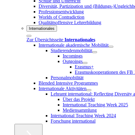
Schule und Unterricht
Diversität, Partizipation und (Bildungs-)Ungleichh
Professionsentwicklung
Worlds of Contradiction
Qualitätsoffensive Lehrerbildung
Internationales
Zur Übersichtsseite
Internationales
Internationale akademische Mobilität
Studierendenmobilität
Incomings
Outgoings
Erasmus+
Erasmuskooperationen des FB 
Personalmobilität
Blended Intensive Programmes
Internationale Aktivitäten
Lehramt international: Reflecting Diversity
Über das Projekt
International Teaching Week 2025
Mediensammlung
International Teaching Week 2024
Forschung international