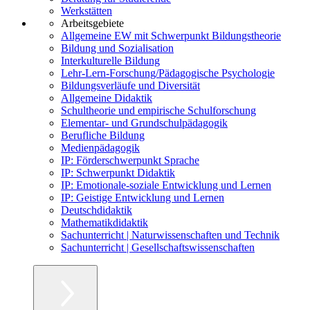
Werkstätten
Arbeitsgebiete
Allgemeine EW mit Schwerpunkt Bildungstheorie
Bildung und Sozialisation
Interkulturelle Bildung
Lehr-Lern-Forschung/Pädagogische Psychologie
Bildungsverläufe und Diversität
Allgemeine Didaktik
Schultheorie und empirische Schulforschung
Elementar- und Grundschulpädagogik
Berufliche Bildung
Medienpädagogik
IP: Förderschwerpunkt Sprache
IP: Schwerpunkt Didaktik
IP: Emotionale-soziale Entwicklung und Lernen
IP: Geistige Entwicklung und Lernen
Deutschdidaktik
Mathematikdidaktik
Sachunterricht | Naturwissenschaften und Technik
Sachunterricht | Gesellschaftswissenschaften