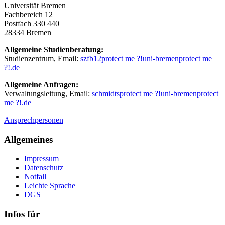
Universität Bremen
Fachbereich 12
Postfach 330 440
28334 Bremen
Allgemeine Studienberatung:
Studienzentrum, Email:
szfb12
protect me ?!
uni-bremen
protect me
?!
.de
Allgemeine Anfragen:
Verwaltungsleitung, Email:
schmidts
protect me ?!
uni-bremen
protect
me ?!
.de
Ansprechpersonen
Allgemeines
Impressum
Datenschutz
Notfall
Leichte Sprache
DGS
Infos für