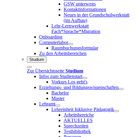
GSW unterwegs
Kontaktinformationen
Neues in der Grundschulwerkstatt
(im Aufbau)
Lehr-Lernwerkstatt
Fach*Sprache*Migration
Onboarding
Computerlabor
Raumbuchungsformular
Zu den Arbeitsbereichen
Studium
Zur Übersichtsseite
Studium
Infos zum Studienstart
Vorkurs Los geht's
Erziehungs- und Bildungswissenschaften
Bachelor
Master
Lehramt
Lehreinheit Inklusive Pädagogik
Arbeitsbereiche
AKTUELLES
Sprechzeiten
Testbibliothek
Personen