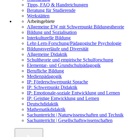
Tipps, FAQ & Handreichungen
Beratung für Studierende
Werkstätten
Arbeitsgebiete
Allgemeine EW mit Schwerpunkt Bildungstheorie
Bildung und Sozialisation
Interkulturelle Bildung
Lehr-Lern-Forschung/Pädagogische Psychologie
Bildungsverläufe und Diversität
Allgemeine Didaktik
Schultheorie und empirische Schulforschung
Elementar- und Grundschulpädagogik
Berufliche Bildung
Medienpädagogik
IP: Förderschwerpunkt Sprache
IP: Schwerpunkt Didaktik
IP: Emotionale-soziale Entwicklung und Lernen
IP: Geistige Entwicklung und Lernen
Deutschdidaktik
Mathematikdidaktik
Sachunterricht | Naturwissenschaften und Technik
Sachunterricht | Gesellschaftswissenschaften