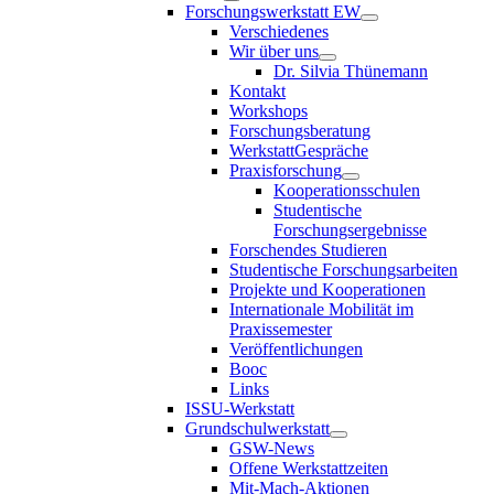
Forschungswerkstatt EW
Verschiedenes
Wir über uns
Dr. Silvia Thünemann
Kontakt
Workshops
Forschungsberatung
WerkstattGespräche
Praxisforschung
Kooperationsschulen
Studentische
Forschungsergebnisse
Forschendes Studieren
Studentische Forschungsarbeiten
Projekte und Kooperationen
Internationale Mobilität im
Praxissemester
Veröffentlichungen
Booc
Links
ISSU-Werkstatt
Grundschulwerkstatt
GSW-News
Offene Werkstattzeiten
Mit-Mach-Aktionen