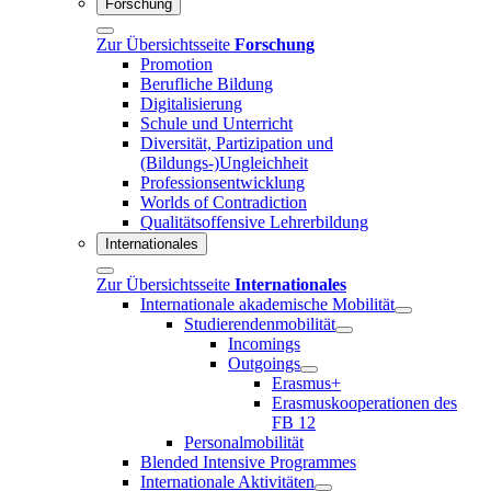
Forschung
Zur Übersichtsseite
Forschung
Promotion
Berufliche Bildung
Digitalisierung
Schule und Unterricht
Diversität, Partizipation und
(Bildungs-)Ungleichheit
Professionsentwicklung
Worlds of Contradiction
Qualitätsoffensive Lehrerbildung
Internationales
Zur Übersichtsseite
Internationales
Internationale akademische Mobilität
Studierendenmobilität
Incomings
Outgoings
Erasmus+
Erasmuskooperationen des
FB 12
Personalmobilität
Blended Intensive Programmes
Internationale Aktivitäten