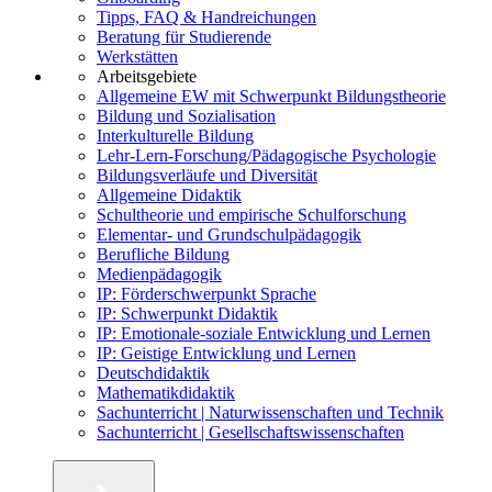
Tipps, FAQ & Handreichungen
Beratung für Studierende
Werkstätten
Arbeitsgebiete
Allgemeine EW mit Schwerpunkt Bildungstheorie
Bildung und Sozialisation
Interkulturelle Bildung
Lehr-Lern-Forschung/Pädagogische Psychologie
Bildungsverläufe und Diversität
Allgemeine Didaktik
Schultheorie und empirische Schulforschung
Elementar- und Grundschulpädagogik
Berufliche Bildung
Medienpädagogik
IP: Förderschwerpunkt Sprache
IP: Schwerpunkt Didaktik
IP: Emotionale-soziale Entwicklung und Lernen
IP: Geistige Entwicklung und Lernen
Deutschdidaktik
Mathematikdidaktik
Sachunterricht | Naturwissenschaften und Technik
Sachunterricht | Gesellschaftswissenschaften