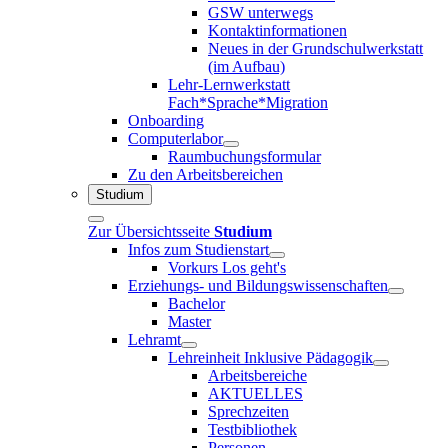
GSW unterwegs
Kontaktinformationen
Neues in der Grundschulwerkstatt
(im Aufbau)
Lehr-Lernwerkstatt
Fach*Sprache*Migration
Onboarding
Computerlabor
Raumbuchungsformular
Zu den Arbeitsbereichen
Studium
Zur Übersichtsseite
Studium
Infos zum Studienstart
Vorkurs Los geht's
Erziehungs- und Bildungswissenschaften
Bachelor
Master
Lehramt
Lehreinheit Inklusive Pädagogik
Arbeitsbereiche
AKTUELLES
Sprechzeiten
Testbibliothek
Personen