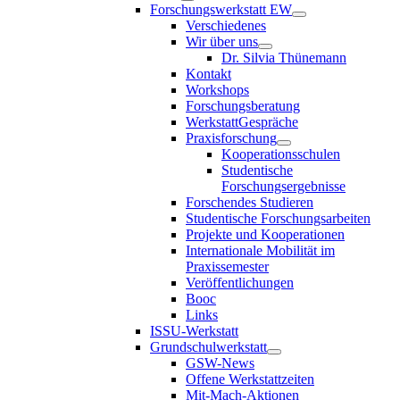
Forschungswerkstatt EW
Verschiedenes
Wir über uns
Dr. Silvia Thünemann
Kontakt
Workshops
Forschungsberatung
WerkstattGespräche
Praxisforschung
Kooperationsschulen
Studentische
Forschungsergebnisse
Forschendes Studieren
Studentische Forschungsarbeiten
Projekte und Kooperationen
Internationale Mobilität im
Praxissemester
Veröffentlichungen
Booc
Links
ISSU-Werkstatt
Grundschulwerkstatt
GSW-News
Offene Werkstattzeiten
Mit-Mach-Aktionen