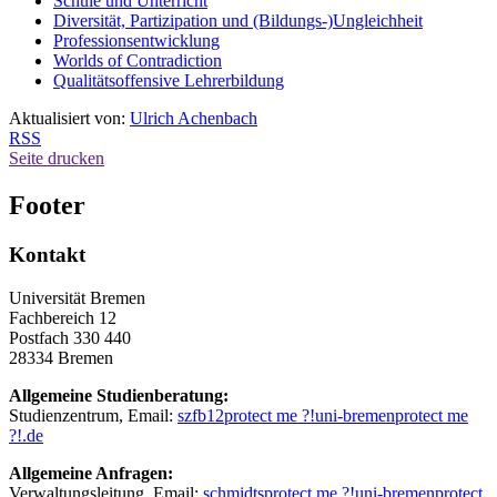
Schule und Unterricht
Diversität, Partizipation und (Bildungs-)Ungleichheit
Professionsentwicklung
Worlds of Contradiction
Qualitätsoffensive Lehrerbildung
Aktualisiert von:
Ulrich Achenbach
RSS
Seite drucken
Footer
Kontakt
Universität Bremen
Fachbereich 12
Postfach 330 440
28334 Bremen
Allgemeine Studienberatung:
Studienzentrum, Email:
szfb12
protect me ?!
uni-bremen
protect me
?!
.de
Allgemeine Anfragen:
Verwaltungsleitung, Email:
schmidts
protect me ?!
uni-bremen
protect