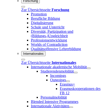
Forschung
Zur Übersichtsseite
Forschung
Promotion
Berufliche Bildung
Digitalisierung
Schule und Unterricht
Diversität, Partizipation und
(Bildungs-)Ungleichheit
Professionsentwicklung
Worlds of Contradiction
Qualitätsoffensive Lehrerbildung
Internationales
Zur Übersichtsseite
Internationales
Internationale akademische Mobilität
Studierendenmobilität
Incomings
Outgoings
Erasmus+
Erasmuskooperationen des
FB 12
Personalmobilität
Blended Intensive Programmes
Internationale Aktivitäten