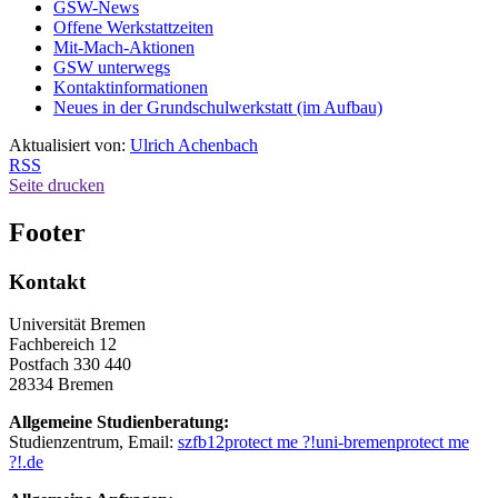
GSW-News
Offene Werkstattzeiten
Mit-Mach-Aktionen
GSW unterwegs
Kontaktinformationen
Neues in der Grundschulwerkstatt (im Aufbau)
Aktualisiert von:
Ulrich Achenbach
RSS
Seite drucken
Footer
Kontakt
Universität Bremen
Fachbereich 12
Postfach 330 440
28334 Bremen
Allgemeine Studienberatung:
Studienzentrum, Email:
szfb12
protect me ?!
uni-bremen
protect me
?!
.de