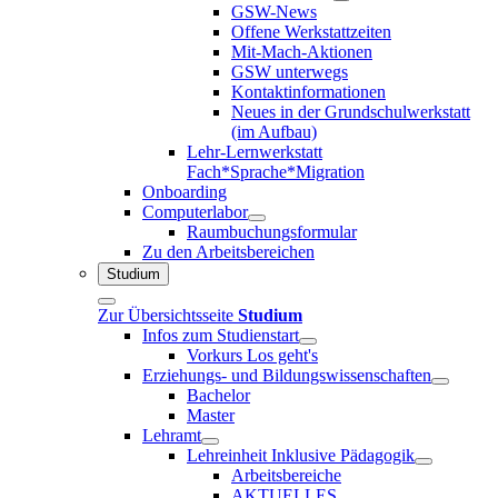
GSW-News
Offene Werkstattzeiten
Mit-Mach-Aktionen
GSW unterwegs
Kontaktinformationen
Neues in der Grundschulwerkstatt
(im Aufbau)
Lehr-Lernwerkstatt
Fach*Sprache*Migration
Onboarding
Computerlabor
Raumbuchungsformular
Zu den Arbeitsbereichen
Studium
Zur Übersichtsseite
Studium
Infos zum Studienstart
Vorkurs Los geht's
Erziehungs- und Bildungswissenschaften
Bachelor
Master
Lehramt
Lehreinheit Inklusive Pädagogik
Arbeitsbereiche
AKTUELLES