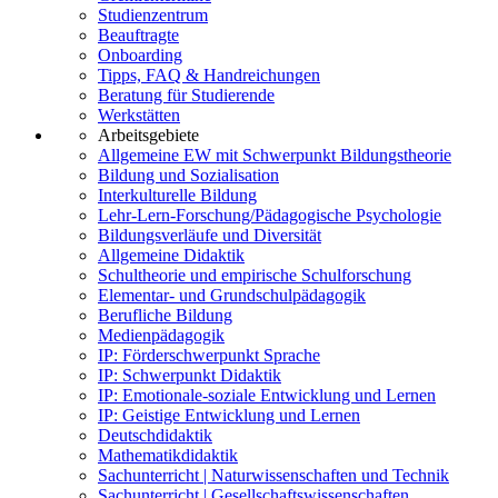
Studienzentrum
Beauftragte
Onboarding
Tipps, FAQ & Handreichungen
Beratung für Studierende
Werkstätten
Arbeitsgebiete
Allgemeine EW mit Schwerpunkt Bildungstheorie
Bildung und Sozialisation
Interkulturelle Bildung
Lehr-Lern-Forschung/Pädagogische Psychologie
Bildungsverläufe und Diversität
Allgemeine Didaktik
Schultheorie und empirische Schulforschung
Elementar- und Grundschulpädagogik
Berufliche Bildung
Medienpädagogik
IP: Förderschwerpunkt Sprache
IP: Schwerpunkt Didaktik
IP: Emotionale-soziale Entwicklung und Lernen
IP: Geistige Entwicklung und Lernen
Deutschdidaktik
Mathematikdidaktik
Sachunterricht | Naturwissenschaften und Technik
Sachunterricht | Gesellschaftswissenschaften