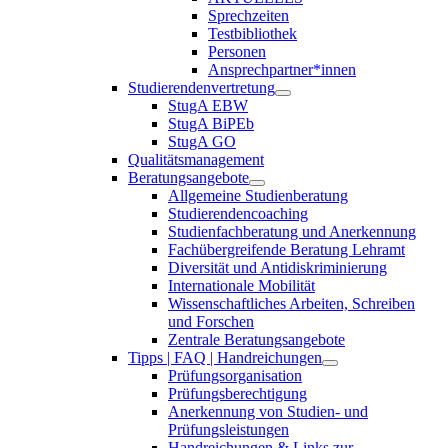
Sprechzeiten
Testbibliothek
Personen
Ansprechpartner*innen
Studierendenvertretung
StugA EBW
StugA BiPEb
StugA GO
Qualitätsmanagement
Beratungsangebote
Allgemeine Studienberatung
Studierendencoaching
Studienfachberatung und Anerkennung
Fachübergreifende Beratung Lehramt
Diversität und Antidiskriminierung
Internationale Mobilität
Wissenschaftliches Arbeiten, Schreiben
und Forschen
Zentrale Beratungsangebote
Tipps | FAQ | Handreichungen
Prüfungsorganisation
Prüfungsberechtigung
Anerkennung von Studien- und
Prüfungsleistungen
Handreichungen & Links zur