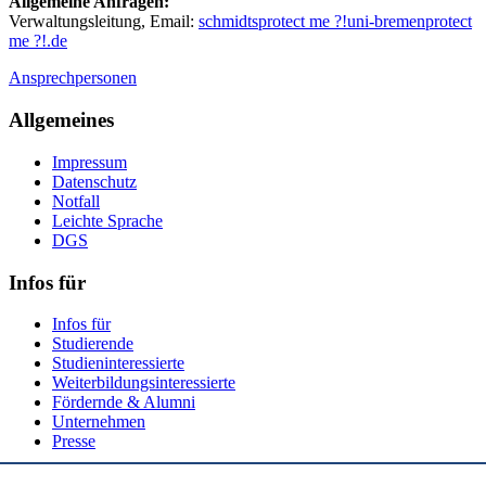
Allgemeine Anfragen:
Verwaltungsleitung, Email:
schmidts
protect me ?!
uni-bremen
protect
me ?!
.de
Ansprechpersonen
Allgemeines
Impressum
Datenschutz
Notfall
Leichte Sprache
DGS
Infos für
Infos für
Studierende
Studieninteressierte
Weiterbildungsinteressierte
Fördernde & Alumni
Unternehmen
Presse
Social Media