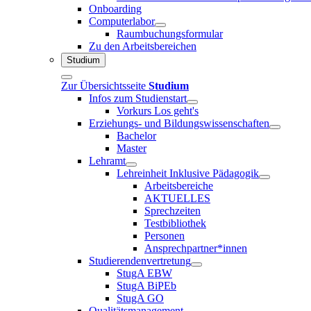
Onboarding
Computerlabor
Raumbuchungsformular
Zu den Arbeitsbereichen
Studium
Zur Übersichtsseite
Studium
Infos zum Studienstart
Vorkurs Los geht's
Erziehungs- und Bildungswissenschaften
Bachelor
Master
Lehramt
Lehreinheit Inklusive Pädagogik
Arbeitsbereiche
AKTUELLES
Sprechzeiten
Testbibliothek
Personen
Ansprechpartner*innen
Studierendenvertretung
StugA EBW
StugA BiPEb
StugA GO
Qualitätsmanagement