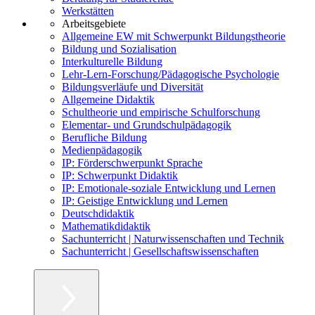
Werkstätten
Arbeitsgebiete
Allgemeine EW mit Schwerpunkt Bildungstheorie
Bildung und Sozialisation
Interkulturelle Bildung
Lehr-Lern-Forschung/Pädagogische Psychologie
Bildungsverläufe und Diversität
Allgemeine Didaktik
Schultheorie und empirische Schulforschung
Elementar- und Grundschulpädagogik
Berufliche Bildung
Medienpädagogik
IP: Förderschwerpunkt Sprache
IP: Schwerpunkt Didaktik
IP: Emotionale-soziale Entwicklung und Lernen
IP: Geistige Entwicklung und Lernen
Deutschdidaktik
Mathematikdidaktik
Sachunterricht | Naturwissenschaften und Technik
Sachunterricht | Gesellschaftswissenschaften