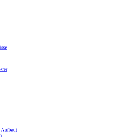
isse
ster
m Aufbau)
n