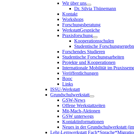
Wir über uns
Dr. Silvia Thünemann
Kontakt
Workshops
Forschungsberatung
WerkstattGespräche
Praxisforschung
Kooperationsschulen
Studentische Forschungsergebn
Forschendes Studieren
Studentische Forschungsarbeiten
Projekte und Kooperationen
Internationale Mobilität im Praxisseme
Veröffentlichungen
Booc
Links
ISSU-Werkstatt
Grundschulwerkstatt
GSW-News
Offene Werkstattzeiten
Mit-Mach-Aktionen
GSW unterwegs
Kontaktinformationen
Neues in der Grundschulwerkstatt (i
Lehr-Lernwerkstatt Fach*Sprache*Migratio