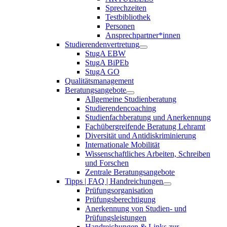
Sprechzeiten
Testbibliothek
Personen
Ansprechpartner*innen
Studierendenvertretung
StugA EBW
StugA BiPEb
StugA GO
Qualitätsmanagement
Beratungsangebote
Allgemeine Studienberatung
Studierendencoaching
Studienfachberatung und Anerkennung
Fachübergreifende Beratung Lehramt
Diversität und Antidiskriminierung
Internationale Mobilität
Wissenschaftliches Arbeiten, Schreiben
und Forschen
Zentrale Beratungsangebote
Tipps | FAQ | Handreichungen
Prüfungsorganisation
Prüfungsberechtigung
Anerkennung von Studien- und
Prüfungsleistungen
Handreichungen & Links zur