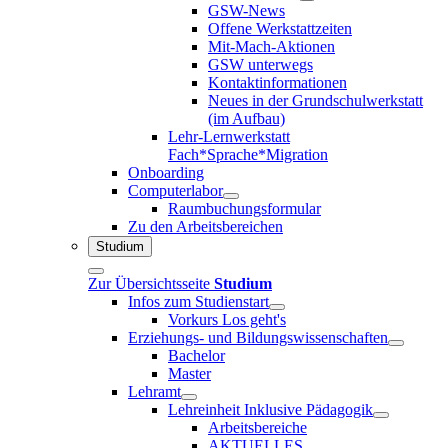
GSW-News
Offene Werkstattzeiten
Mit-Mach-Aktionen
GSW unterwegs
Kontaktinformationen
Neues in der Grundschulwerkstatt
(im Aufbau)
Lehr-Lernwerkstatt
Fach*Sprache*Migration
Onboarding
Computerlabor
Raumbuchungsformular
Zu den Arbeitsbereichen
Studium
Zur Übersichtsseite
Studium
Infos zum Studienstart
Vorkurs Los geht's
Erziehungs- und Bildungswissenschaften
Bachelor
Master
Lehramt
Lehreinheit Inklusive Pädagogik
Arbeitsbereiche
AKTUELLES