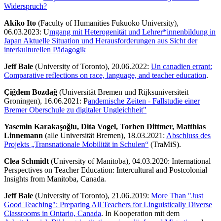
Widerspruch?
Akiko Ito
(Faculty of Humanities Fukuoko University),
06.03.2023: U
mgang mit Heterogenität und Lehrer*innenbildung in
Japan Aktuelle Situation und Herausforderungen aus Sicht der
interkulturellen Pädagogik
Jeff Bale
(University of Toronto), 20.06.2022:
Un canadien errant:
Comparative reflections on race, language, and teacher education
.
Çiğdem Bozdağ
(Universität Bremen und Rijksuniversiteit
Groningen), 16.06.2021: P
andemische Zeiten - Fallstudie einer
Bremer Oberschule zu digitaler Ungleichheit"
Yasemin Karakaşoğlu, Dita Vogel, Torben Dittmer, Matthias
Linnemann
(alle Universität Bremen), 18.03.2021:
Abschluss des
Projekts „Transnationale Mobilität in Schulen“
(TraMiS).
Clea Schmidt
(University of Manitoba), 04.03.2020: International
Perspectives on Teacher Education: Intercultural and Postcolonial
Insights from Manitoba, Canada.
Jeff Bale
(University of Toronto), 21.06.2019:
More Than "Just
Good Teaching": Preparing All Teachers for Linguistically Diverse
Classrooms in Ontario, Canada
. In Kooperation mit dem