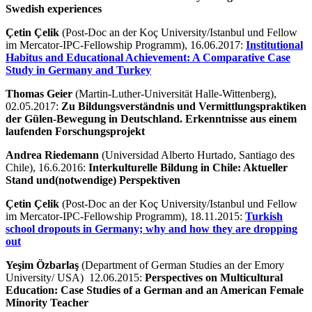
Swedish experiences
Çetin Çelik
(Post-Doc an der Koç University/Istanbul und Fellow
im Mercator-IPC-Fellowship Programm), 16.06.2017:
Institutional
Habitus and Educational Achievement: A Comparative Case
Study in Germany and Turkey
Thomas Geier
(Martin-Luther-Universität Halle-Wittenberg),
02.05.2017:
Zu Bildungsverständnis und Vermittlungspraktiken
der Gülen-Bewegung in Deutschland. Erkenntnisse aus einem
laufenden Forschungsprojekt
Andrea Riedemann
(Universidad Alberto Hurtado, Santiago des
Chile), 16.6.2016:
Interkulturelle Bildung in Chile: Aktueller
Stand und(notwendige) Perspektiven
Çetin Çelik
(Post-Doc an der Koç University/Istanbul und Fellow
im Mercator-IPC-Fellowship Programm), 18.11.2015:
Turkish
school dropouts in Germany; why and how they are dropping
out
Yeşim Özbarlaş
(Department of German Studies an der Emory
University/ USA) 12.06.2015:
Perspectives on Multicultural
Education: Case Studies of a German and an American Female
Minority Teacher