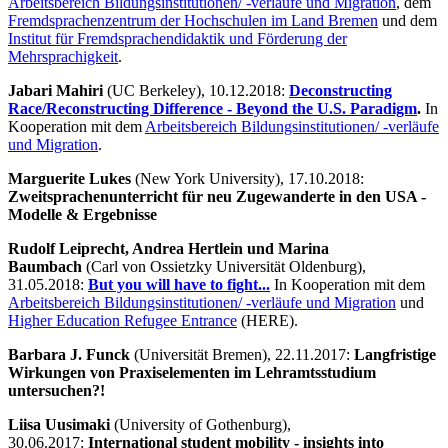
Arbeitsbereich Bildungsinstitutionen/ -verläufe und Migration
, dem
Fremdsprachenzentrum der Hochschulen im Land Bremen
und dem
Institut für Fremdsprachendidaktik und Förderung der
Mehrsprachigkeit
.
Jabari Mahiri
(UC Berkeley), 10.12.2018:
Deconstructing
Race/Reconstructing Difference - Beyond the U.S. Paradigm
.
In
Kooperation mit dem
Arbeitsbereich Bildungsinstitutionen/ -verläufe
und Migration
.
Marguerite Lukes
(New York University), 17.10.2018:
Zweitsprachenunterricht für neu Zugewanderte in den USA -
Modelle & Ergebnisse
Rudolf Leiprecht, Andrea Hertlein und Marina
Baumbach
(Carl von Ossietzky Universität Oldenburg),
31.05.2018:
But you will have to fight...
In Kooperation mit dem
Arbeitsbereich Bildungsinstitutionen/ -verläufe und Migration
und
Higher Education Refugee Entrance
(HERE).
Barbara J. Funck
(Universität Bremen), 22.11.2017:
Langfristige
Wirkungen von Praxiselementen im Lehramtsstudium
untersuchen?!
Liisa Uusimaki
(University of Gothenburg),
30.06.2017:
International student mobility - insights into