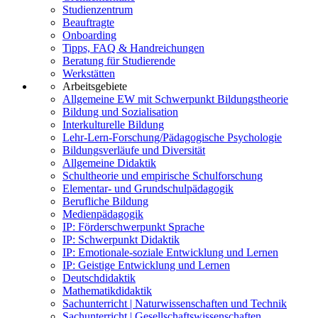
Studienzentrum
Beauftragte
Onboarding
Tipps, FAQ & Handreichungen
Beratung für Studierende
Werkstätten
Arbeitsgebiete
Allgemeine EW mit Schwerpunkt Bildungstheorie
Bildung und Sozialisation
Interkulturelle Bildung
Lehr-Lern-Forschung/Pädagogische Psychologie
Bildungsverläufe und Diversität
Allgemeine Didaktik
Schultheorie und empirische Schulforschung
Elementar- und Grundschulpädagogik
Berufliche Bildung
Medienpädagogik
IP: Förderschwerpunkt Sprache
IP: Schwerpunkt Didaktik
IP: Emotionale-soziale Entwicklung und Lernen
IP: Geistige Entwicklung und Lernen
Deutschdidaktik
Mathematikdidaktik
Sachunterricht | Naturwissenschaften und Technik
Sachunterricht | Gesellschaftswissenschaften