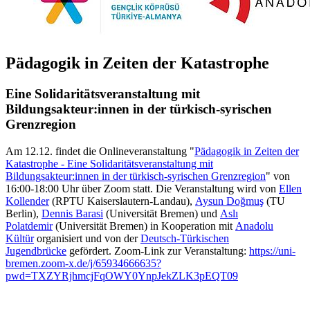
Pädagogik in Zeiten der Katastrophe
Eine Solidaritätsveranstaltung mit
Bildungsakteur:innen in der türkisch-syrischen
Grenzregion
Am 12.12. findet die Onlineveranstaltung "
Pädagogik in Zeiten der
Katastrophe - Eine Solidaritätsveranstaltung mit
Bildungsakteur:innen in der türkisch-syrischen Grenzregion
" von
16:00-18:00 Uhr über Zoom statt. Die Veranstaltung wird von
Ellen
Kollender
(RPTU Kaiserslautern-Landau),
Aysun Doğmuş
(TU
Berlin),
Dennis Barasi
(Universität Bremen) und
Aslı
Polatdemir
(Universität Bremen) in Kooperation mit
Anadolu
Kültür
organisiert und von der
Deutsch-Türkischen
Jugendbrücke
gefördert. Zoom-Link zur Veranstaltung:
https://uni-
bremen.zoom-x.de/j/65934666635?
pwd=TXZYRjhmcjFqOWY0YnpJekZLK3pEQT09