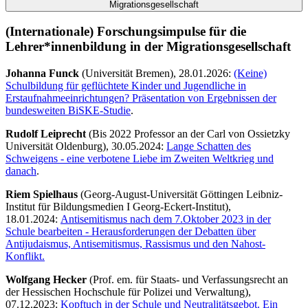
Migrationsgesellschaft
(Internationale) Forschungsimpulse für die
Lehrer*innenbildung in der Migrationsgesellschaft
Johanna Funck
(Universität Bremen), 28.01.2026:
(Keine)
Schulbildung für geflüchtete Kinder und Jugendliche in
Erstaufnahmeeinrichtungen? Präsentation von Ergebnissen der
bundesweiten BiSKE-Studie
.
Rudolf Leiprecht
(Bis 2022 Professor an der Carl von Ossietzky
Universität Oldenburg), 30.05.2024:
Lange Schatten des
Schweigens - eine verbotene Liebe im Zweiten Weltkrieg und
danach
.
Riem Spielhaus
(Georg-August-Universität Göttingen Leibniz-
Institut für Bildungsmedien I Georg-Eckert-Institut),
18.01.2024:
Antisemitismus nach dem 7.Oktober 2023 in der
Schule bearbeiten - Herausforderungen der Debatten über
Antijudaismus, Antisemitismus, Rassismus und den Nahost-
Konflikt.
Wolfgang Hecker
(Prof. em. für Staats- und Verfassungsrecht an
der Hessischen Hochschule für Polizei und Verwaltung),
07.12.2023:
Kopftuch in der Schule und Neutralitätsgebot. Ein