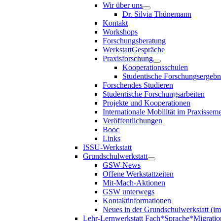
Wir über uns
Dr. Silvia Thünemann
Kontakt
Workshops
Forschungsberatung
WerkstattGespräche
Praxisforschung
Kooperationsschulen
Studentische Forschungsergebn
Forschendes Studieren
Studentische Forschungsarbeiten
Projekte und Kooperationen
Internationale Mobilität im Praxisseme
Veröffentlichungen
Booc
Links
ISSU-Werkstatt
Grundschulwerkstatt
GSW-News
Offene Werkstattzeiten
Mit-Mach-Aktionen
GSW unterwegs
Kontaktinformationen
Neues in der Grundschulwerkstatt (i
Lehr-Lernwerkstatt Fach*Sprache*Migratio