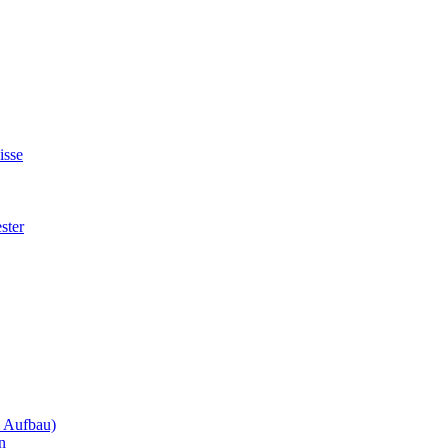
isse
ster
m Aufbau)
n