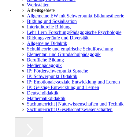
Werkstätten
Arbeitsgebiete
Allgemeine EW mit Schwerpunkt Bildungstheorie
Bildung und Sozialisation
Interkulturelle Bildung
Lehr-Lern-Forschung/Pädagogische Psychologie
Bildungsverläufe und Diversität
Allgemeine Didaktik
Schultheorie und empirische Schulforschung
Elementar- und Grundschulpädagogik
Berufliche Bildung
Medienpädagogik
IP: Förderschwerpunkt Sprache
IP: Schwerpunkt Didaktik
IP: Emotionale-soziale Entwicklung und Lernen
IP: Geistige Entwicklung und Lernen
Deutschdidaktik
Mathematikdidaktik
Sachunterricht | Naturwissenschaften und Technik
Sachunterricht | Gesellschaftswissenschaften