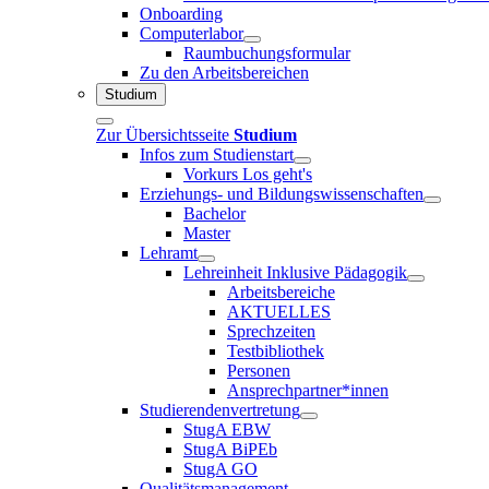
Onboarding
Computerlabor
Raumbuchungsformular
Zu den Arbeitsbereichen
Studium
Zur Übersichtsseite
Studium
Infos zum Studienstart
Vorkurs Los geht's
Erziehungs- und Bildungswissenschaften
Bachelor
Master
Lehramt
Lehreinheit Inklusive Pädagogik
Arbeitsbereiche
AKTUELLES
Sprechzeiten
Testbibliothek
Personen
Ansprechpartner*innen
Studierendenvertretung
StugA EBW
StugA BiPEb
StugA GO
Qualitätsmanagement