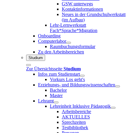
GSW unterwegs
Kontaktinformationen
Neues in der Grundschulwerkstatt
(im Aufbau)
Lehr-Lernwerkstatt
Fach*Sprache*Migration
Onboarding
Computerlabor
Raumbuchungsformular
Zu den Arbeitsbereichen
Studium
Zur Übersichtsseite
Studium
Infos zum Studienstart
Vorkurs Los geht's
Erziehungs- und Bildungswissenschaften
Bachelor
Master
Lehramt
Lehreinheit Inklusive Pädagogik
Arbeitsbereiche
AKTUELLES
Sprechzeiten
Testbibliothek
Personen