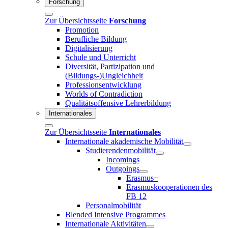
Forschung
Zur Übersichtsseite
Forschung
Promotion
Berufliche Bildung
Digitalisierung
Schule und Unterricht
Diversität, Partizipation und
(Bildungs-)Ungleichheit
Professionsentwicklung
Worlds of Contradiction
Qualitätsoffensive Lehrerbildung
Internationales
Zur Übersichtsseite
Internationales
Internationale akademische Mobilität
Studierendenmobilität
Incomings
Outgoings
Erasmus+
Erasmuskooperationen des
FB 12
Personalmobilität
Blended Intensive Programmes
Internationale Aktivitäten