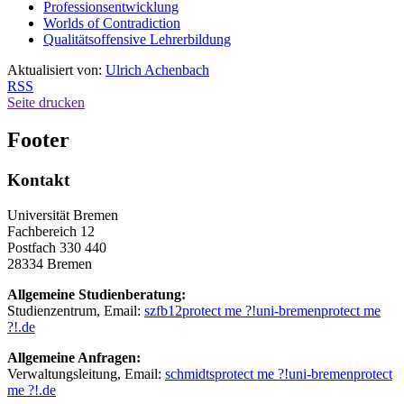
Professionsentwicklung
Worlds of Contradiction
Qualitätsoffensive Lehrerbildung
Aktualisiert von:
Ulrich Achenbach
RSS
Seite drucken
Footer
Kontakt
Universität Bremen
Fachbereich 12
Postfach 330 440
28334 Bremen
Allgemeine Studienberatung:
Studienzentrum, Email:
szfb12
protect me ?!
uni-bremen
protect me
?!
.de
Allgemeine Anfragen:
Verwaltungsleitung, Email:
schmidts
protect me ?!
uni-bremen
protect
me ?!
.de