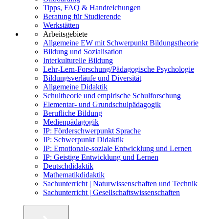
Tipps, FAQ & Handreichungen
Beratung für Studierende
Werkstätten
Arbeitsgebiete
Allgemeine EW mit Schwerpunkt Bildungstheorie
Bildung und Sozialisation
Interkulturelle Bildung
Lehr-Lern-Forschung/Pädagogische Psychologie
Bildungsverläufe und Diversität
Allgemeine Didaktik
Schultheorie und empirische Schulforschung
Elementar- und Grundschulpädagogik
Berufliche Bildung
Medienpädagogik
IP: Förderschwerpunkt Sprache
IP: Schwerpunkt Didaktik
IP: Emotionale-soziale Entwicklung und Lernen
IP: Geistige Entwicklung und Lernen
Deutschdidaktik
Mathematikdidaktik
Sachunterricht | Naturwissenschaften und Technik
Sachunterricht | Gesellschaftswissenschaften