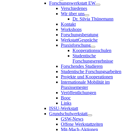
Forschungswerkstatt EW
Verschiedenes
Wir über uns
Dr. Silvia Thünemann
Kontakt
Workshops
Forschungsberatung
WerkstattGespräche
Praxisforschung
Kooperationsschulen
Studentische
Forschungsergebnisse
Forschendes Studieren
Studentische Forschungsarbeiten
Projekte und Kooperationen
Internationale Mobilität im
Praxissemester
Veröffentlichungen
Booc
Links
ISSU-Werkstatt
Grundschulwerkstatt
GSW-News
Offene Werkstattzeiten
Mit-Mach-Aktionen