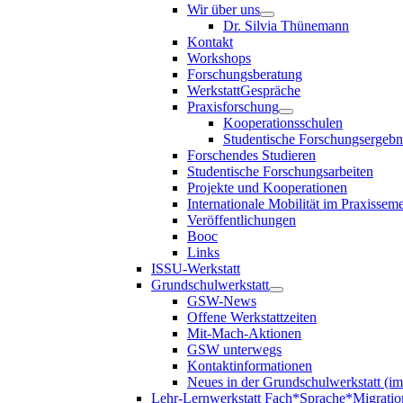
Wir über uns
Dr. Silvia Thünemann
Kontakt
Workshops
Forschungsberatung
WerkstattGespräche
Praxisforschung
Kooperationsschulen
Studentische Forschungsergebn
Forschendes Studieren
Studentische Forschungsarbeiten
Projekte und Kooperationen
Internationale Mobilität im Praxisseme
Veröffentlichungen
Booc
Links
ISSU-Werkstatt
Grundschulwerkstatt
GSW-News
Offene Werkstattzeiten
Mit-Mach-Aktionen
GSW unterwegs
Kontaktinformationen
Neues in der Grundschulwerkstatt (i
Lehr-Lernwerkstatt Fach*Sprache*Migratio