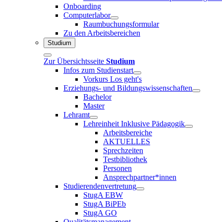
Onboarding
Computerlabor
Raumbuchungsformular
Zu den Arbeitsbereichen
Studium
Zur Übersichtsseite
Studium
Infos zum Studienstart
Vorkurs Los geht's
Erziehungs- und Bildungswissenschaften
Bachelor
Master
Lehramt
Lehreinheit Inklusive Pädagogik
Arbeitsbereiche
AKTUELLES
Sprechzeiten
Testbibliothek
Personen
Ansprechpartner*innen
Studierendenvertretung
StugA EBW
StugA BiPEb
StugA GO
Qualitätsmanagement