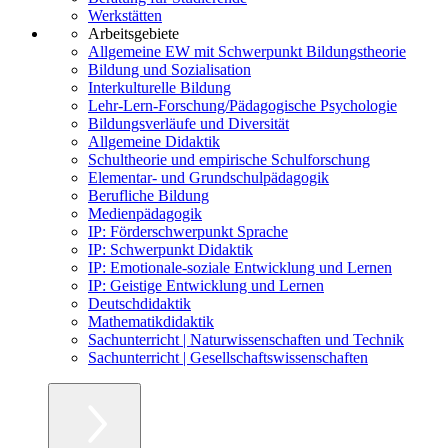
Werkstätten
Arbeitsgebiete
Allgemeine EW mit Schwerpunkt Bildungstheorie
Bildung und Sozialisation
Interkulturelle Bildung
Lehr-Lern-Forschung/Pädagogische Psychologie
Bildungsverläufe und Diversität
Allgemeine Didaktik
Schultheorie und empirische Schulforschung
Elementar- und Grundschulpädagogik
Berufliche Bildung
Medienpädagogik
IP: Förderschwerpunkt Sprache
IP: Schwerpunkt Didaktik
IP: Emotionale-soziale Entwicklung und Lernen
IP: Geistige Entwicklung und Lernen
Deutschdidaktik
Mathematikdidaktik
Sachunterricht | Naturwissenschaften und Technik
Sachunterricht | Gesellschaftswissenschaften