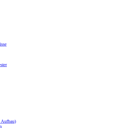
isse
ster
m Aufbau)
n