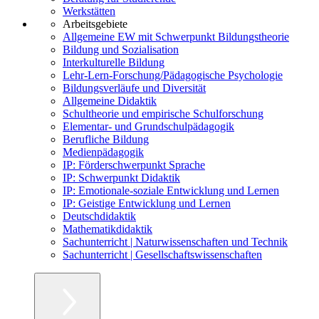
Werkstätten
Arbeitsgebiete
Allgemeine EW mit Schwerpunkt Bildungstheorie
Bildung und Sozialisation
Interkulturelle Bildung
Lehr-Lern-Forschung/Pädagogische Psychologie
Bildungsverläufe und Diversität
Allgemeine Didaktik
Schultheorie und empirische Schulforschung
Elementar- und Grundschulpädagogik
Berufliche Bildung
Medienpädagogik
IP: Förderschwerpunkt Sprache
IP: Schwerpunkt Didaktik
IP: Emotionale-soziale Entwicklung und Lernen
IP: Geistige Entwicklung und Lernen
Deutschdidaktik
Mathematikdidaktik
Sachunterricht | Naturwissenschaften und Technik
Sachunterricht | Gesellschaftswissenschaften