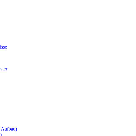
isse
ster
m Aufbau)
n