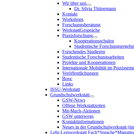
Wir über uns
Dr. Silvia Thünemann
Kontakt
Workshops
Forschungsberatung
WerkstattGespräche
Praxisforschung
Kooperationsschulen
Studentische Forschungsergebn
Forschendes Studieren
Studentische Forschungsarbeiten
Projekte und Kooperationen
Internationale Mobilität im Praxisseme
Veröffentlichungen
Booc
Links
ISSU-Werkstatt
Grundschulwerkstatt
GSW-News
Offene Werkstattzeiten
Mit-Mach-Aktionen
GSW unterwegs
Kontaktinformationen
Neues in der Grundschulwerkstatt (i
Lehr-Lernwerkstatt Fach*Sprache*Migratio