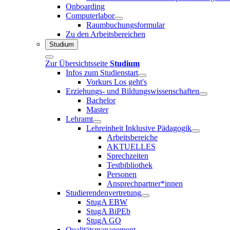
Onboarding
Computerlabor
Raumbuchungsformular
Zu den Arbeitsbereichen
Studium
Zur Übersichtsseite
Studium
Infos zum Studienstart
Vorkurs Los geht's
Erziehungs- und Bildungswissenschaften
Bachelor
Master
Lehramt
Lehreinheit Inklusive Pädagogik
Arbeitsbereiche
AKTUELLES
Sprechzeiten
Testbibliothek
Personen
Ansprechpartner*innen
Studierendenvertretung
StugA EBW
StugA BiPEb
StugA GO
Qualitätsmanagement