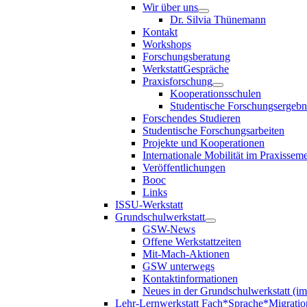
Wir über uns
Dr. Silvia Thünemann
Kontakt
Workshops
Forschungsberatung
WerkstattGespräche
Praxisforschung
Kooperationsschulen
Studentische Forschungsergebn
Forschendes Studieren
Studentische Forschungsarbeiten
Projekte und Kooperationen
Internationale Mobilität im Praxisseme
Veröffentlichungen
Booc
Links
ISSU-Werkstatt
Grundschulwerkstatt
GSW-News
Offene Werkstattzeiten
Mit-Mach-Aktionen
GSW unterwegs
Kontaktinformationen
Neues in der Grundschulwerkstatt (i
Lehr-Lernwerkstatt Fach*Sprache*Migratio