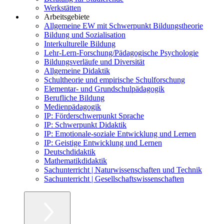
Werkstätten
Arbeitsgebiete
Allgemeine EW mit Schwerpunkt Bildungstheorie
Bildung und Sozialisation
Interkulturelle Bildung
Lehr-Lern-Forschung/Pädagogische Psychologie
Bildungsverläufe und Diversität
Allgemeine Didaktik
Schultheorie und empirische Schulforschung
Elementar- und Grundschulpädagogik
Berufliche Bildung
Medienpädagogik
IP: Förderschwerpunkt Sprache
IP: Schwerpunkt Didaktik
IP: Emotionale-soziale Entwicklung und Lernen
IP: Geistige Entwicklung und Lernen
Deutschdidaktik
Mathematikdidaktik
Sachunterricht | Naturwissenschaften und Technik
Sachunterricht | Gesellschaftswissenschaften