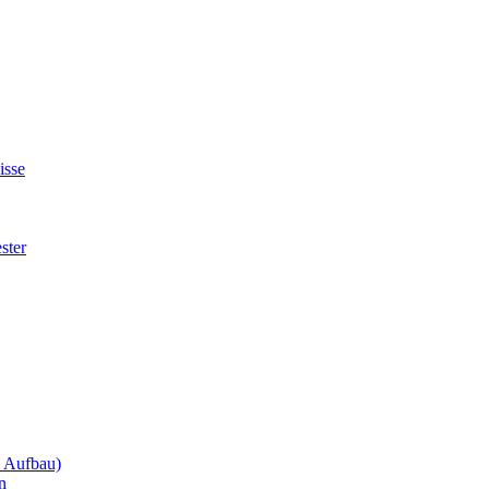
isse
ster
m Aufbau)
n