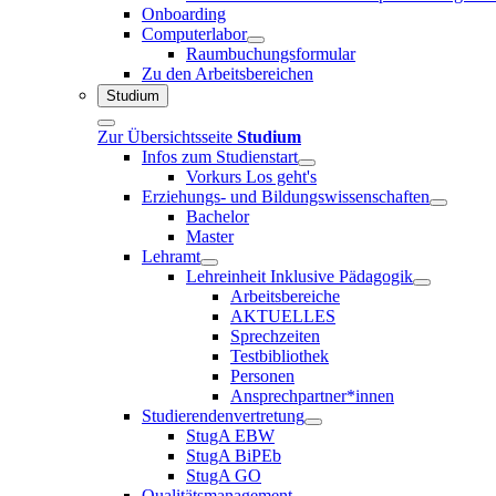
Onboarding
Computerlabor
Raumbuchungsformular
Zu den Arbeitsbereichen
Studium
Zur Übersichtsseite
Studium
Infos zum Studienstart
Vorkurs Los geht's
Erziehungs- und Bildungswissenschaften
Bachelor
Master
Lehramt
Lehreinheit Inklusive Pädagogik
Arbeitsbereiche
AKTUELLES
Sprechzeiten
Testbibliothek
Personen
Ansprechpartner*innen
Studierendenvertretung
StugA EBW
StugA BiPEb
StugA GO
Qualitätsmanagement