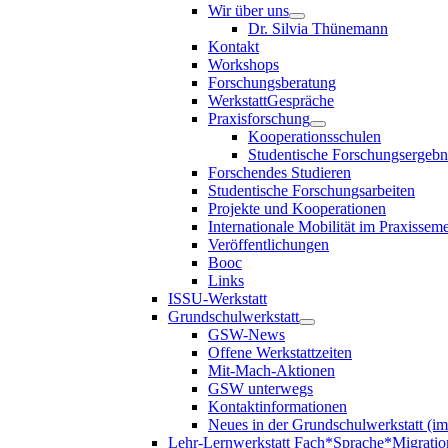
Wir über uns
Dr. Silvia Thünemann
Kontakt
Workshops
Forschungsberatung
WerkstattGespräche
Praxisforschung
Kooperationsschulen
Studentische Forschungsergebn
Forschendes Studieren
Studentische Forschungsarbeiten
Projekte und Kooperationen
Internationale Mobilität im Praxisseme
Veröffentlichungen
Booc
Links
ISSU-Werkstatt
Grundschulwerkstatt
GSW-News
Offene Werkstattzeiten
Mit-Mach-Aktionen
GSW unterwegs
Kontaktinformationen
Neues in der Grundschulwerkstatt (i
Lehr-Lernwerkstatt Fach*Sprache*Migratio