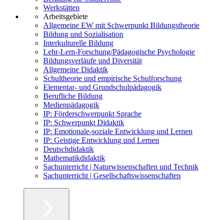
Werkstätten
Arbeitsgebiete
Allgemeine EW mit Schwerpunkt Bildungstheorie
Bildung und Sozialisation
Interkulturelle Bildung
Lehr-Lern-Forschung/Pädagogische Psychologie
Bildungsverläufe und Diversität
Allgemeine Didaktik
Schultheorie und empirische Schulforschung
Elementar- und Grundschulpädagogik
Berufliche Bildung
Medienpädagogik
IP: Förderschwerpunkt Sprache
IP: Schwerpunkt Didaktik
IP: Emotionale-soziale Entwicklung und Lernen
IP: Geistige Entwicklung und Lernen
Deutschdidaktik
Mathematikdidaktik
Sachunterricht | Naturwissenschaften und Technik
Sachunterricht | Gesellschaftswissenschaften