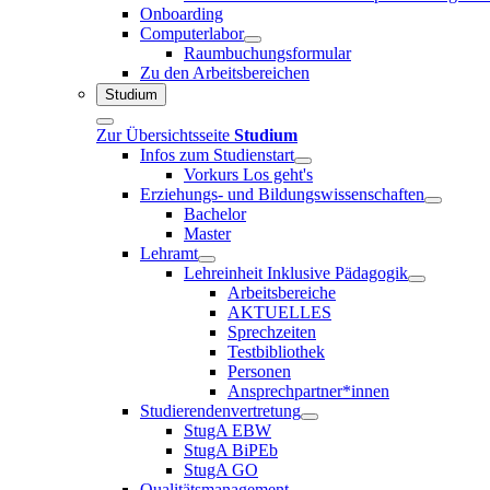
Onboarding
Computerlabor
Raumbuchungsformular
Zu den Arbeitsbereichen
Studium
Zur Übersichtsseite
Studium
Infos zum Studienstart
Vorkurs Los geht's
Erziehungs- und Bildungswissenschaften
Bachelor
Master
Lehramt
Lehreinheit Inklusive Pädagogik
Arbeitsbereiche
AKTUELLES
Sprechzeiten
Testbibliothek
Personen
Ansprechpartner*innen
Studierendenvertretung
StugA EBW
StugA BiPEb
StugA GO
Qualitätsmanagement