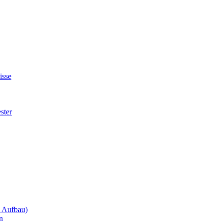
isse
ster
m Aufbau)
n