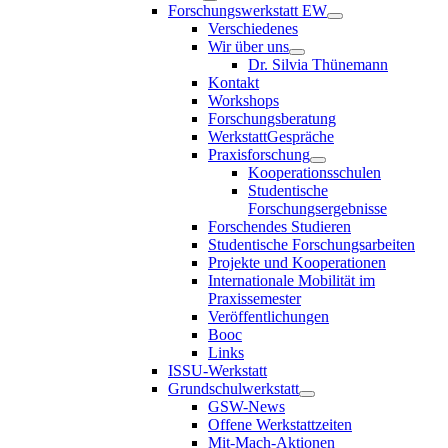
Forschungswerkstatt EW
Verschiedenes
Wir über uns
Dr. Silvia Thünemann
Kontakt
Workshops
Forschungsberatung
WerkstattGespräche
Praxisforschung
Kooperationsschulen
Studentische
Forschungsergebnisse
Forschendes Studieren
Studentische Forschungsarbeiten
Projekte und Kooperationen
Internationale Mobilität im
Praxissemester
Veröffentlichungen
Booc
Links
ISSU-Werkstatt
Grundschulwerkstatt
GSW-News
Offene Werkstattzeiten
Mit-Mach-Aktionen