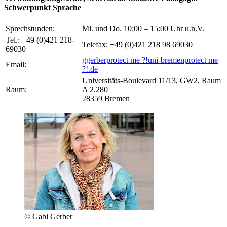
Schwerpunkt Sprache
Sprechstunden:
Mi. und Do. 10:00 – 15:00 Uhr u.n.V.
Tel.: +49 (0)421 218-
Telefax: +49 (0)421 218 98 69030
69030
ggerber
protect me ?!
uni-bremen
protect me
Email:
?!
.de
Universitäts-Boulevard 11/13, GW2, Raum
Raum:
A 2.280
28359 Bremen
© Gabi Gerber