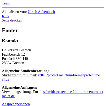
Team
Aktualisiert von:
Ulrich Achenbach
RSS
Seite drucken
Footer
Kontakt
Universität Bremen
Fachbereich 12
Postfach 330 440
28334 Bremen
Allgemeine Studienberatung:
Studienzentrum, Email:
szfb12
protect me ?!
uni-bremen
protect me
?!
.de
Allgemeine Anfragen:
Verwaltungsleitung, Email:
schmidts
protect me ?!
uni-bremen
protect
me ?!
.de
Ansprechpersonen