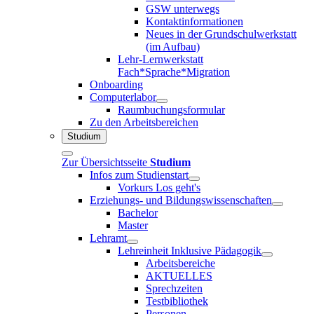
GSW unterwegs
Kontaktinformationen
Neues in der Grundschulwerkstatt
(im Aufbau)
Lehr-Lernwerkstatt
Fach*Sprache*Migration
Onboarding
Computerlabor
Raumbuchungsformular
Zu den Arbeitsbereichen
Studium
Zur Übersichtsseite
Studium
Infos zum Studienstart
Vorkurs Los geht's
Erziehungs- und Bildungswissenschaften
Bachelor
Master
Lehramt
Lehreinheit Inklusive Pädagogik
Arbeitsbereiche
AKTUELLES
Sprechzeiten
Testbibliothek
Personen