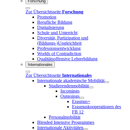
Forschung
Zur Übersichtsseite
Forschung
Promotion
Berufliche Bildung
Digitalisierung
Schule und Unterricht
Diversität, Partizipation und
(Bildungs-)Ungleichheit
Professionsentwicklung
Worlds of Contradiction
Qualitätsoffensive Lehrerbildung
Internationales
Zur Übersichtsseite
Internationales
Internationale akademische Mobilität
Studierendenmobilität
Incomings
Outgoings
Erasmus+
Erasmuskooperationen des
FB 12
Personalmobilität
Blended Intensive Programmes
Internationale Aktivitäten