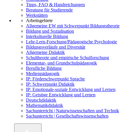
Tipps, FAQ & Handreichungen
Beratung für Studierende
Werkstätten
Arbeitsgebiete
Allgemeine EW mit Schwerpunkt Bildungstheorie
Bildung und Sozialisation
Interkulturelle Bildung
Lehr-Lern-Forschung/Pädagogische Psychologie
Bildungsverläufe und Diversität
Allgemeine Didaktik
Schultheorie und empirische Schulforschung
Elementar- und Grundschulpädagogik
Berufliche Bildung
Medienpädagogik
IP: Förderschwerpunkt Sprache
IP: Schwerpunkt Didaktik
IP: Emotionale-soziale Entwicklung und Lernen
IP: Geistige Entwicklung und Lernen
Deutschdidaktik
Mathematikdidaktik
Sachunterricht | Naturwissenschaften und Technik
Sachunterricht | Gesellschaftswissenschaften