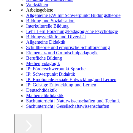
Werkstätten
Arbeitsgebiete
Allgemeine EW mit Schwerpunkt Bildungstheorie
Bildung und Sozialisation
Interkulturelle Bildung
Lehr-Lern-Forschung/Pädagogische Psychologie
Bildungsverläufe und Diversität
Allgemeine Didaktik
Schultheorie und empirische Schulforschung
Elementar- und Grundschulpädagogik
Berufliche Bildung
Medienpädagogik
IP: Förderschwerpunkt Sprache
IP: Schwerpunkt Didaktik
IP: Emotionale-soziale Entwicklung und Lernen
IP: Geistige Entwicklung und Lernen
Deutschdidaktik
Mathematikdidaktik
Sachunterricht | Naturwissenschaften und Technik
Sachunterricht | Gesellschaftswissenschaften