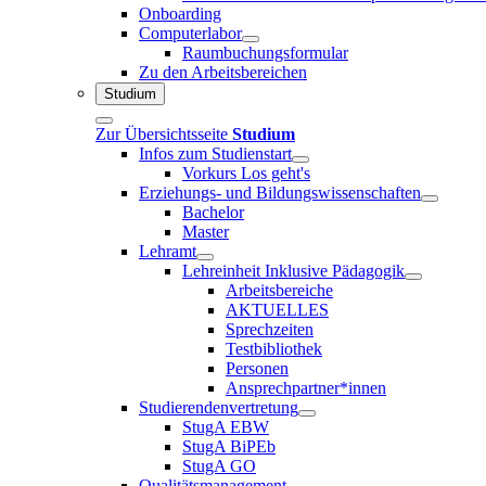
Onboarding
Computerlabor
Raumbuchungsformular
Zu den Arbeitsbereichen
Studium
Zur Übersichtsseite
Studium
Infos zum Studienstart
Vorkurs Los geht's
Erziehungs- und Bildungswissenschaften
Bachelor
Master
Lehramt
Lehreinheit Inklusive Pädagogik
Arbeitsbereiche
AKTUELLES
Sprechzeiten
Testbibliothek
Personen
Ansprechpartner*innen
Studierendenvertretung
StugA EBW
StugA BiPEb
StugA GO
Qualitätsmanagement