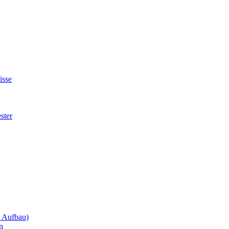
isse
ster
m Aufbau)
n