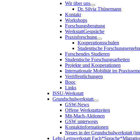
Wir über uns
Dr. Silvia Thünemann
Kontakt
Workshops
Forschungsberatung
WerkstattGespräche
Praxisforschung
Kooperationsschulen
Studentische Forschungsergebn
Forschendes Studieren
Studentische Forschungsarbeiten
Projekte und Kooperationen
Internationale Mobilität im Praxisseme
Veröffentlichungen
Booc
Links
ISSU-Werkstatt
Grundschulwerkstatt
GSW-News
Offene Werkstattzeiten
Mit-Mach-Aktionen
GSW unterwegs
Kontaktinformationen
Neues in der Grundschulwerkstatt (i
Lehr-Lernwerkstatt Fach*Sprache*Migratio