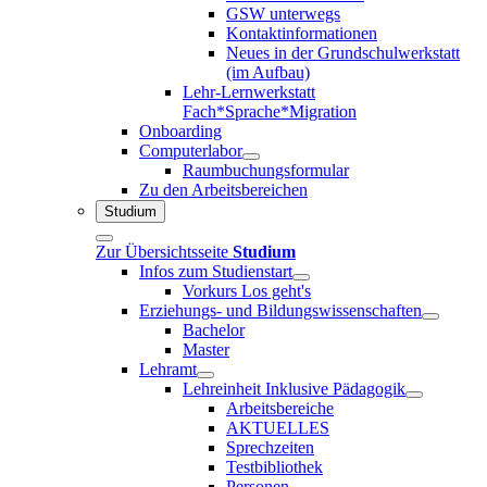
GSW unterwegs
Kontaktinformationen
Neues in der Grundschulwerkstatt
(im Aufbau)
Lehr-Lernwerkstatt
Fach*Sprache*Migration
Onboarding
Computerlabor
Raumbuchungsformular
Zu den Arbeitsbereichen
Studium
Zur Übersichtsseite
Studium
Infos zum Studienstart
Vorkurs Los geht's
Erziehungs- und Bildungswissenschaften
Bachelor
Master
Lehramt
Lehreinheit Inklusive Pädagogik
Arbeitsbereiche
AKTUELLES
Sprechzeiten
Testbibliothek
Personen