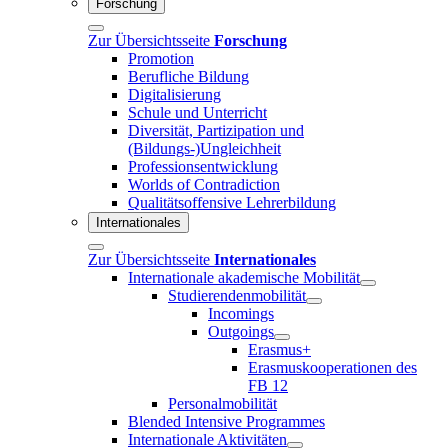
Forschung
Zur Übersichtsseite
Forschung
Promotion
Berufliche Bildung
Digitalisierung
Schule und Unterricht
Diversität, Partizipation und
(Bildungs-)Ungleichheit
Professionsentwicklung
Worlds of Contradiction
Qualitätsoffensive Lehrerbildung
Internationales
Zur Übersichtsseite
Internationales
Internationale akademische Mobilität
Studierendenmobilität
Incomings
Outgoings
Erasmus+
Erasmuskooperationen des
FB 12
Personalmobilität
Blended Intensive Programmes
Internationale Aktivitäten