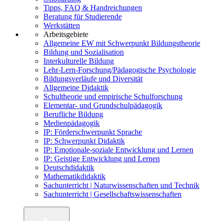
Tipps, FAQ & Handreichungen
Beratung für Studierende
Werkstätten
Arbeitsgebiete
Allgemeine EW mit Schwerpunkt Bildungstheorie
Bildung und Sozialisation
Interkulturelle Bildung
Lehr-Lern-Forschung/Pädagogische Psychologie
Bildungsverläufe und Diversität
Allgemeine Didaktik
Schultheorie und empirische Schulforschung
Elementar- und Grundschulpädagogik
Berufliche Bildung
Medienpädagogik
IP: Förderschwerpunkt Sprache
IP: Schwerpunkt Didaktik
IP: Emotionale-soziale Entwicklung und Lernen
IP: Geistige Entwicklung und Lernen
Deutschdidaktik
Mathematikdidaktik
Sachunterricht | Naturwissenschaften und Technik
Sachunterricht | Gesellschaftswissenschaften