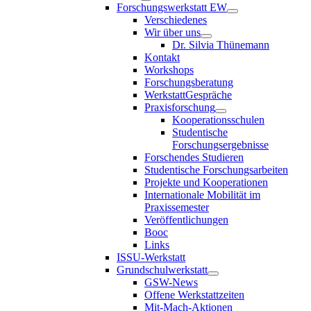
Forschungswerkstatt EW
Verschiedenes
Wir über uns
Dr. Silvia Thünemann
Kontakt
Workshops
Forschungsberatung
WerkstattGespräche
Praxisforschung
Kooperationsschulen
Studentische
Forschungsergebnisse
Forschendes Studieren
Studentische Forschungsarbeiten
Projekte und Kooperationen
Internationale Mobilität im
Praxissemester
Veröffentlichungen
Booc
Links
ISSU-Werkstatt
Grundschulwerkstatt
GSW-News
Offene Werkstattzeiten
Mit-Mach-Aktionen