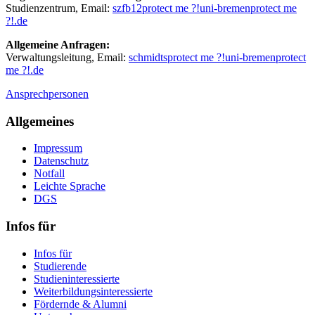
Studienzentrum, Email:
szfb12
protect me ?!
uni-bremen
protect me
?!
.de
Allgemeine Anfragen:
Verwaltungsleitung, Email:
schmidts
protect me ?!
uni-bremen
protect
me ?!
.de
Ansprechpersonen
Allgemeines
Impressum
Datenschutz
Notfall
Leichte Sprache
DGS
Infos für
Infos für
Studierende
Studieninteressierte
Weiterbildungsinteressierte
Fördernde & Alumni