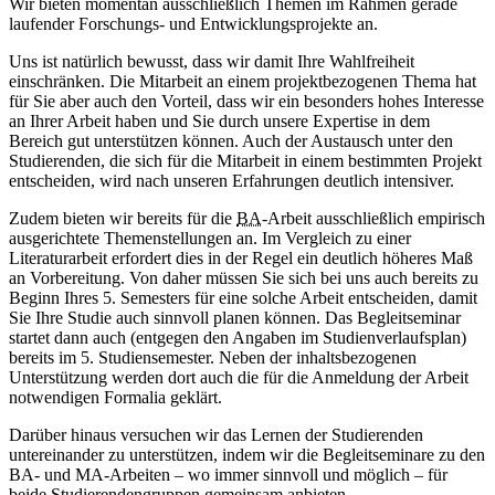
Wir bieten momentan ausschließlich Themen im Rahmen gerade
laufender Forschungs- und Entwicklungsprojekte an.
Uns ist natürlich bewusst, dass wir damit Ihre Wahlfreiheit
einschränken. Die Mitarbeit an einem projektbezogenen Thema hat
für Sie aber auch den Vorteil, dass wir ein besonders hohes Interesse
an Ihrer Arbeit haben und Sie durch unsere Expertise in dem
Bereich gut unterstützen können. Auch der Austausch unter den
Studierenden, die sich für die Mitarbeit in einem bestimmten Projekt
entscheiden, wird nach unseren Erfahrungen deutlich intensiver.
Zudem bieten wir bereits für die
BA
-Arbeit ausschließlich empirisch
ausgerichtete Themen­stellungen an. Im Vergleich zu einer
Literaturarbeit erfordert dies in der Regel ein deutlich höheres Maß
an Vorbereitung. Von daher müssen Sie sich bei uns auch bereits zu
Beginn Ihres 5. Semesters für eine solche Arbeit entscheiden, damit
Sie Ihre Studie auch sinnvoll planen können. Das Begleitseminar
startet dann auch (entgegen den Angaben im Studienverlaufsplan)
bereits im 5. Studiensemester. Neben der inhaltsbezogenen
Unterstützung werden dort auch die für die Anmeldung der Arbeit
notwendigen Formalia geklärt.
Darüber hinaus versuchen wir das Lernen der Studierenden
untereinander zu unterstützen, indem wir die Begleitseminare zu den
BA- und MA-Arbeiten – wo immer sinnvoll und möglich – für
beide Studierendengruppen gemeinsam anbieten.