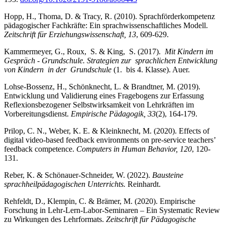
Hopp, H., Thoma, D. & Tracy, R. (2010). Sprachförderkompetenz
pädagogischer Fachkräfte: Ein sprachwissenschaftliches Modell.
Zeitschrift für Erziehungswissenschaft, 13
, 609-629.
Kammermeyer, G., Roux, S. & King, S. (2017).
Mit Kindern im
Gespräch - Grundschule. Strategien zur sprachlichen Entwicklung
von Kindern in der Grundschule
(1. bis 4. Klasse). Auer.
Lohse-Bossenz, H., Schönknecht, L. & Brandtner, M. (2019).
Entwicklung und Validierung eines Fragebogens zur Erfassung
Reflexionsbezogener Selbstwirksamkeit von Lehrkräften im
Vorbereitungsdienst.
Empirische Pädagogik, 33
(2), 164-179.
Prilop, C. N., Weber, K. E. & Kleinknecht, M. (2020). Effects of
digital video-based feedback environments on pre-service teachers’
feedback competence.
Computers in Human Behavior, 120
, 120-
131.
Reber, K. & Schönauer-Schneider, W. (2022).
Bausteine
sprachheilpädagogischen Unterrichts.
Reinhardt.
Rehfeldt, D., Klempin, C. & Brämer, M. (2020). Empirische
Forschung in Lehr-Lern-Labor-Seminaren – Ein Systematic Review
zu Wirkungen des Lehrformats.
Zeitschrift für Pädagogische