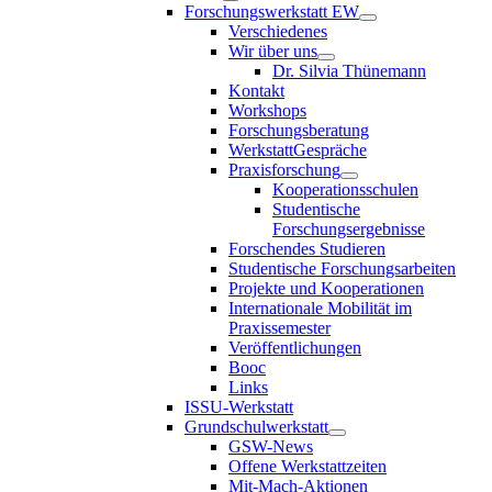
Forschungswerkstatt EW
Verschiedenes
Wir über uns
Dr. Silvia Thünemann
Kontakt
Workshops
Forschungsberatung
WerkstattGespräche
Praxisforschung
Kooperationsschulen
Studentische
Forschungsergebnisse
Forschendes Studieren
Studentische Forschungsarbeiten
Projekte und Kooperationen
Internationale Mobilität im
Praxissemester
Veröffentlichungen
Booc
Links
ISSU-Werkstatt
Grundschulwerkstatt
GSW-News
Offene Werkstattzeiten
Mit-Mach-Aktionen