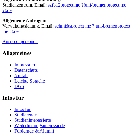
Studienzentrum, Email:
szfb12
protect me ?!
uni-bremen
protect me
?!
.de
Allgemeine Anfragen:
Verwaltungsleitung, Email:
schmidts
protect me ?!
uni-bremen
protect
me ?!
.de
Ansprechpersonen
Allgemeines
Impressum
Datenschutz
Notfall
Leichte Sprache
DGS
Infos für
Infos für
Studierende
Studieninteressierte
Weiterbildungsinteressierte
Fördernde & Alumni