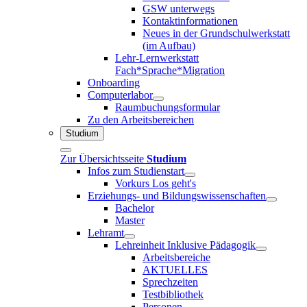
GSW unterwegs
Kontaktinformationen
Neues in der Grundschulwerkstatt
(im Aufbau)
Lehr-Lernwerkstatt
Fach*Sprache*Migration
Onboarding
Computerlabor
Raumbuchungsformular
Zu den Arbeitsbereichen
Studium
Zur Übersichtsseite
Studium
Infos zum Studienstart
Vorkurs Los geht's
Erziehungs- und Bildungswissenschaften
Bachelor
Master
Lehramt
Lehreinheit Inklusive Pädagogik
Arbeitsbereiche
AKTUELLES
Sprechzeiten
Testbibliothek
Personen