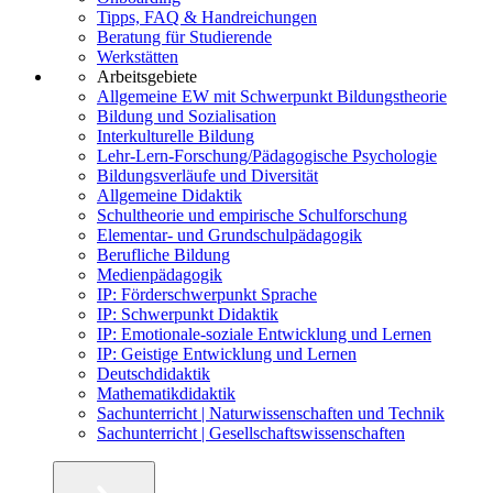
Tipps, FAQ & Handreichungen
Beratung für Studierende
Werkstätten
Arbeitsgebiete
Allgemeine EW mit Schwerpunkt Bildungstheorie
Bildung und Sozialisation
Interkulturelle Bildung
Lehr-Lern-Forschung/Pädagogische Psychologie
Bildungsverläufe und Diversität
Allgemeine Didaktik
Schultheorie und empirische Schulforschung
Elementar- und Grundschulpädagogik
Berufliche Bildung
Medienpädagogik
IP: Förderschwerpunkt Sprache
IP: Schwerpunkt Didaktik
IP: Emotionale-soziale Entwicklung und Lernen
IP: Geistige Entwicklung und Lernen
Deutschdidaktik
Mathematikdidaktik
Sachunterricht | Naturwissenschaften und Technik
Sachunterricht | Gesellschaftswissenschaften