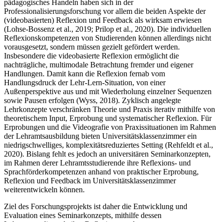
pädagogisches Handeln haben sich in der
Professionalisierungsforschung vor allem die beiden Aspekte der
(videobasierten) Reflexion und Feedback als wirksam erwiesen
(Lohse-Bossenz et al., 2019; Prilop et al., 2020). Die individuellen
Reflexionskompetenzen von Studierenden können allerdings nicht
vorausgesetzt, sondern müssen gezielt gefördert werden.
Insbesondere die videobasierte Reflexion ermöglicht die
nachträgliche, multimodale Betrachtung fremder und eigener
Handlungen. Damit kann die Reflexion fernab vom
Handlungsdruck der Lehr-Lern-Situation, von einer
Außenperspektive aus und mit Wiederholung einzelner Sequenzen
sowie Pausen erfolgen (Wyss, 2018). Zyklisch angelegte
Lehrkonzepte verschränken Theorie und Praxis iterativ mithilfe von
theoretischem Input, Erprobung und systematischer Reflexion. Für
Erprobungen und die Videografie von Praxissituationen im Rahmen
der Lehramtsausbildung bieten Universitätsklassenzimmer ein
niedrigschwelliges, komplexitätsreduziertes Setting (Rehfeldt et al.,
2020). Bislang fehlt es jedoch an universitären Seminarkonzepten,
im Rahmen derer Lehramtsstudierende ihre Reflexions- und
Sprachförderkompetenzen anhand von praktischer Erprobung,
Reflexion und Feedback im Universitätsklassenzimmer
weiterentwickeln können.
Ziel des Forschungsprojekts ist daher die Entwicklung und
Evaluation eines Seminarkonzepts, mithilfe dessen