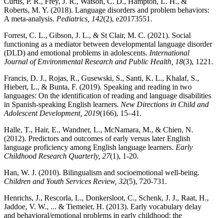
Curtis, P. R., Frey, J. R., Watson, C. D., Hampton, L. H., &
Roberts, M. Y. (2018). Language disorders and problem behaviors:
A meta-analysis.
Pediatrics
,
142
(2), e20173551.
Forrest, C. L., Gibson, J. L., & St Clair, M. C. (2021). Social
functioning as a mediator between developmental language disorder
(DLD) and emotional problems in adolescents.
International
Journal of Environmental Research and Public Health, 18
(3), 1221.
Francis, D. J., Rojas, R., Gusewski, S., Santi, K. L., Khalaf, S.,
Hiebert, L., & Bunta, F. (2019). Speaking and reading in two
languages: On the identification of reading and language disabilities
in Spanish-speaking English learners.
New Directions in Child and
Adolescent Development, 2019
(166), 15–41.
Halle, T., Hair, E., Wandner, L., McNamara, M., & Chien, N.
(2012). Predictors and outcomes of early versus later English
language proficiency among English language learners.
Early
Childhood Research Quarterly, 27
(1), 1-20.
Han, W. J. (2010). Bilingualism and socioemotional well-being.
Children and Youth Services Review, 32
(5), 720-731.
Henrichs, J., Rescorla, L., Donkersloot, C., Schenk, J. J., Raat, H.,
Jaddoe, V. W., ... & Tiemeier, H. (2013). Early vocabulary delay
and behavioral/emotional problems in early childhood: the