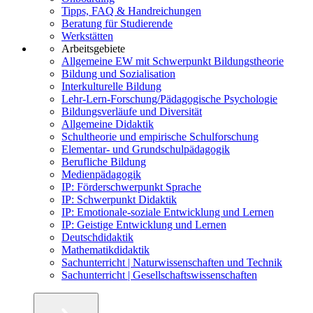
Tipps, FAQ & Handreichungen
Beratung für Studierende
Werkstätten
Arbeitsgebiete
Allgemeine EW mit Schwerpunkt Bildungstheorie
Bildung und Sozialisation
Interkulturelle Bildung
Lehr-Lern-Forschung/Pädagogische Psychologie
Bildungsverläufe und Diversität
Allgemeine Didaktik
Schultheorie und empirische Schulforschung
Elementar- und Grundschulpädagogik
Berufliche Bildung
Medienpädagogik
IP: Förderschwerpunkt Sprache
IP: Schwerpunkt Didaktik
IP: Emotionale-soziale Entwicklung und Lernen
IP: Geistige Entwicklung und Lernen
Deutschdidaktik
Mathematikdidaktik
Sachunterricht | Naturwissenschaften und Technik
Sachunterricht | Gesellschaftswissenschaften