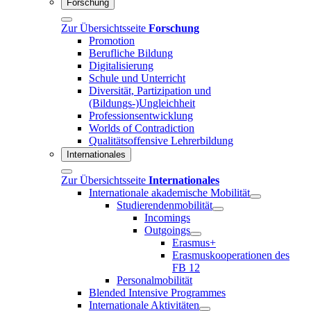
Forschung
Zur Übersichtsseite
Forschung
Promotion
Berufliche Bildung
Digitalisierung
Schule und Unterricht
Diversität, Partizipation und
(Bildungs-)Ungleichheit
Professionsentwicklung
Worlds of Contradiction
Qualitätsoffensive Lehrerbildung
Internationales
Zur Übersichtsseite
Internationales
Internationale akademische Mobilität
Studierendenmobilität
Incomings
Outgoings
Erasmus+
Erasmuskooperationen des
FB 12
Personalmobilität
Blended Intensive Programmes
Internationale Aktivitäten