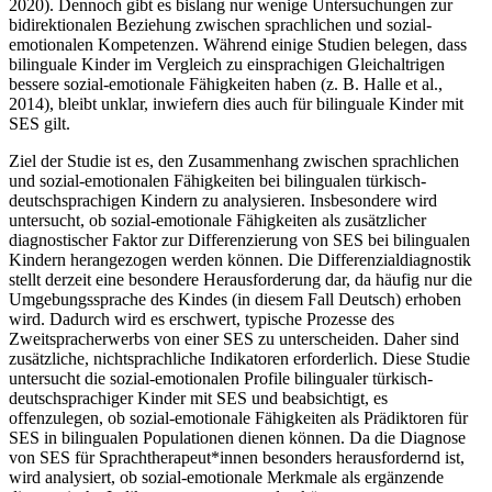
2020). Dennoch gibt es bislang nur wenige Untersuchungen zur
bidirektionalen Beziehung zwischen sprachlichen und sozial-
emotionalen Kompetenzen. Während einige Studien belegen, dass
bilinguale Kinder im Vergleich zu einsprachigen Gleichaltrigen
bessere sozial-emotionale Fähigkeiten haben (z. B. Halle et al.,
2014), bleibt unklar, inwiefern dies auch für bilinguale Kinder mit
SES gilt.
Ziel der Studie ist es, den Zusammenhang zwischen sprachlichen
und sozial-emotionalen Fähigkeiten bei bilingualen türkisch-
deutschsprachigen Kindern zu analysieren. Insbesondere wird
untersucht, ob sozial-emotionale Fähigkeiten als zusätzlicher
diagnostischer Faktor zur Differenzierung von SES bei bilingualen
Kindern herangezogen werden können. Die Differenzialdiagnostik
stellt derzeit eine besondere Herausforderung dar, da häufig nur die
Umgebungssprache des Kindes (in diesem Fall Deutsch) erhoben
wird. Dadurch wird es erschwert, typische Prozesse des
Zweitspracherwerbs von einer SES zu unterscheiden. Daher sind
zusätzliche, nichtsprachliche Indikatoren erforderlich. Diese Studie
untersucht die sozial-emotionalen Profile bilingualer türkisch-
deutschsprachiger Kinder mit SES und beabsichtigt, es
offenzulegen, ob sozial-emotionale Fähigkeiten als Prädiktoren für
SES in bilingualen Populationen dienen können. Da die Diagnose
von SES für Sprachtherapeut*innen besonders herausfordernd ist,
wird analysiert, ob sozial-emotionale Merkmale als ergänzende