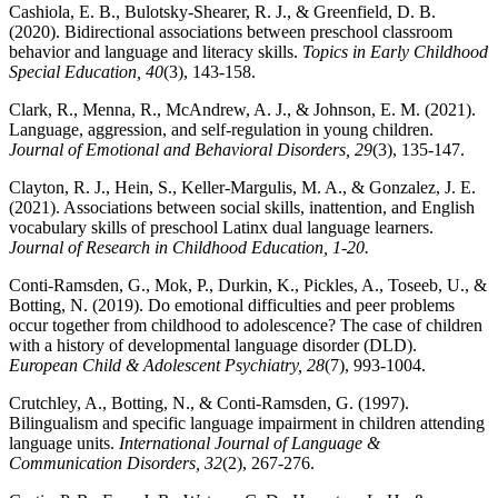
Cashiola, E. B., Bulotsky-Shearer, R. J., & Greenfield, D. B.
(2020). Bidirectional associations between preschool classroom
behavior and language and literacy skills.
Topics in Early Childhood
Special Education, 40
(3), 143-158.
Clark, R., Menna, R., McAndrew, A. J., & Johnson, E. M. (2021).
Language, aggression, and self-regulation in young children.
Journal of Emotional and Behavioral Disorders, 29
(3), 135-147.
Clayton, R. J., Hein, S., Keller-Margulis, M. A., & Gonzalez, J. E.
(2021). Associations between social skills, inattention, and English
vocabulary skills of preschool Latinx dual language learners.
Journal of Research in Childhood Education, 1-20.
Conti-Ramsden, G., Mok, P., Durkin, K., Pickles, A., Toseeb, U., &
Botting, N. (2019). Do emotional difficulties and peer problems
occur together from childhood to adolescence? The case of children
with a history of developmental language disorder (DLD).
European Child & Adolescent Psychiatry, 28
(7), 993-1004.
Crutchley, A., Botting, N., & Conti‐Ramsden, G. (1997).
Bilingualism and specific language impairment in children attending
language units.
International Journal of Language &
Communication Disorders, 32
(2), 267-276.