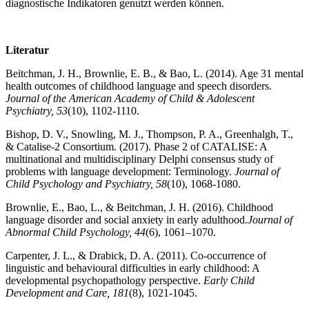
diagnostische Indikatoren genutzt werden können.
Literatur
Beitchman, J. H., Brownlie, E. B., & Bao, L. (2014). Age 31 mental
health outcomes of childhood language and speech disorders.
Journal of the American Academy of Child & Adolescent
Psychiatry, 53
(10), 1102-1110.
Bishop, D. V., Snowling, M. J., Thompson, P. A., Greenhalgh, T.,
& Catalise‐2 Consortium. (2017). Phase 2 of CATALISE: A
multinational and multidisciplinary Delphi consensus study of
problems with language development: Terminology.
Journal of
Child Psychology and Psychiatry, 58
(10), 1068-1080.
Brownlie, E., Bao, L., & Beitchman, J. H. (2016). Childhood
language disorder and social anxiety in early adulthood.
Journal of
Abnormal Child Psychology, 44
(6), 1061–1070.
Carpenter, J. L., & Drabick, D. A. (2011). Co-occurrence of
linguistic and behavioural difficulties in early childhood: A
developmental psychopathology perspective.
Early Child
Development and Care, 181
(8), 1021-1045.