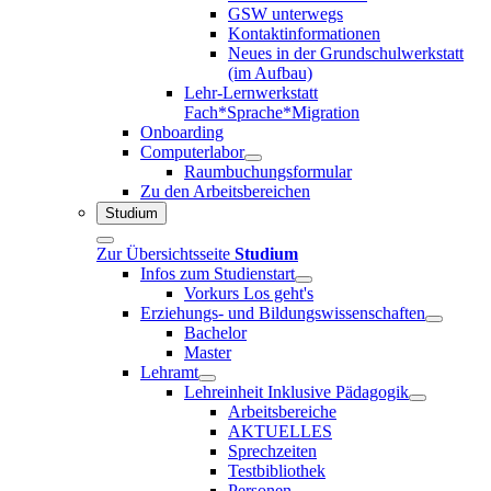
GSW unterwegs
Kontaktinformationen
Neues in der Grundschulwerkstatt
(im Aufbau)
Lehr-Lernwerkstatt
Fach*Sprache*Migration
Onboarding
Computerlabor
Raumbuchungsformular
Zu den Arbeitsbereichen
Studium
Zur Übersichtsseite
Studium
Infos zum Studienstart
Vorkurs Los geht's
Erziehungs- und Bildungswissenschaften
Bachelor
Master
Lehramt
Lehreinheit Inklusive Pädagogik
Arbeitsbereiche
AKTUELLES
Sprechzeiten
Testbibliothek
Personen