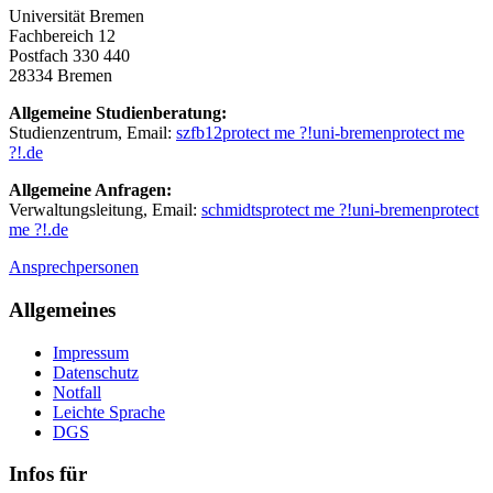
Universität Bremen
Fachbereich 12
Postfach 330 440
28334 Bremen
Allgemeine Studienberatung:
Studienzentrum, Email:
szfb12
protect me ?!
uni-bremen
protect me
?!
.de
Allgemeine Anfragen:
Verwaltungsleitung, Email:
schmidts
protect me ?!
uni-bremen
protect
me ?!
.de
Ansprechpersonen
Allgemeines
Impressum
Datenschutz
Notfall
Leichte Sprache
DGS
Infos für