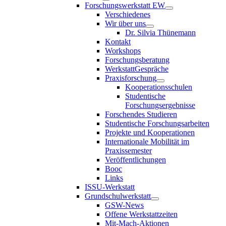
Forschungswerkstatt EW
Verschiedenes
Wir über uns
Dr. Silvia Thünemann
Kontakt
Workshops
Forschungsberatung
WerkstattGespräche
Praxisforschung
Kooperationsschulen
Studentische
Forschungsergebnisse
Forschendes Studieren
Studentische Forschungsarbeiten
Projekte und Kooperationen
Internationale Mobilität im
Praxissemester
Veröffentlichungen
Booc
Links
ISSU-Werkstatt
Grundschulwerkstatt
GSW-News
Offene Werkstattzeiten
Mit-Mach-Aktionen