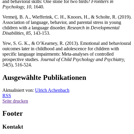
and behavioral skills: One stone for two birds?
Frontiers in
Psychology, 10
, 1640.
Vermeij, B. A., Wiefferink, C. H., Knoors, H., & Scholte, R. (2019).
Association of language, behavior, and parental stress in young
children with a language disorder.
Research in Developmental
Disabilities, 85
, 143-153.
Yew, S. G. K., & O’Kearney, R. (2013). Emotional and behavioural
outcomes later in childhood and adolescence for children with
specific language impairments: Meta‐analyses of controlled
prospective studies.
Journal of Child Psychology and Psychiatry,
54
(5), 516-524.
Ausgewählte Publikationen
Aktualisiert von:
Ulrich Achenbach
RSS
Seite drucken
Footer
Kontakt