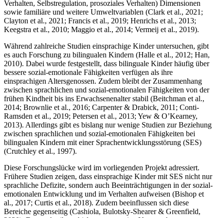
Verhalten, Selbstregulation, prosoziales Verhalten) Dimensionen
sowie familiäre und weitere Umweltvariablen (Clark et al., 2021;
Clayton et al., 2021; Francis et al., 2019; Henrichs et al., 2013;
Keegstra et al., 2010; Maggio et al., 2014; Vermeij et al., 2019).
Während zahlreiche Studien einsprachige Kinder untersuchen, gibt
es auch Forschung zu bilingualen Kindern (Halle et al., 2012; Han,
2010). Dabei wurde festgestellt, dass bilinguale Kinder häufig über
bessere sozial-emotionale Fähigkeiten verfügen als ihre
einsprachigen Altersgenossen. Zudem bleibt der Zusammenhang
zwischen sprachlichen und sozial-emotionalen Fähigkeiten von der
frühen Kindheit bis ins Erwachsenenalter stabil (Beitchman et al.,
2014; Brownlie et al., 2016; Carpenter & Drabick, 2011; Conti-
Ramsden et al., 2019; Petersen et al., 2013; Yew & O’Kearney,
2013). Allerdings gibt es bislang nur wenige Studien zur Beziehung
zwischen sprachlichen und sozial-emotionalen Fähigkeiten bei
bilingualen Kindern mit einer Sprachentwicklungsstörung (SES)
(Crutchley et al., 1997).
Diese Forschungslücke wird im vorliegenden Projekt adressiert.
Frühere Studien zeigen, dass einsprachige Kinder mit SES nicht nur
sprachliche Defizite, sondern auch Beeinträchtigungen in der sozial-
emotionalen Entwicklung und im Verhalten aufweisen (Bishop et
al., 2017; Curtis et al., 2018). Zudem beeinflussen sich diese
Bereiche gegenseitig (Cashiola, Bulotsky-Shearer & Greenfield,