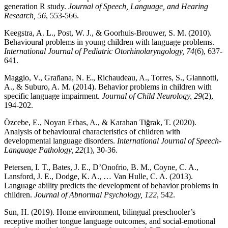
generation R study.
Journal of Speech, Language, and Hearing
Research, 56
, 553-566.
Keegstra, A. L., Post, W. J., & Goorhuis-Brouwer, S. M. (2010).
Behavioural problems in young children with language problems.
International Journal of Pediatric Otorhinolaryngology, 74
(6), 637-
641.
Maggio, V., Grañana, N. E., Richaudeau, A., Torres, S., Giannotti,
A., & Suburo, A. M. (2014). Behavior problems in children with
specific language impairment.
Journal of Child Neurology, 29
(2),
194-202.
Özcebe, E., Noyan Erbas, A., & Karahan Tiğrak, T. (2020).
Analysis of behavioural characteristics of children with
developmental language disorders.
International Journal of Speech-
Language Pathology, 22
(1), 30-36.
Petersen, I. T., Bates, J. E., D’Onofrio, B. M., Coyne, C. A.,
Lansford, J. E., Dodge, K. A., … Van Hulle, C. A. (2013).
Language ability predicts the development of behavior problems in
children.
Journal of Abnormal Psychology, 122
, 542.
Sun, H. (2019). Home environment, bilingual preschooler’s
receptive mother tongue language outcomes, and social-emotional