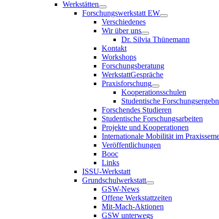
Werkstätten
Forschungswerkstatt EW
Verschiedenes
Wir über uns
Dr. Silvia Thünemann
Kontakt
Workshops
Forschungsberatung
WerkstattGespräche
Praxisforschung
Kooperationsschulen
Studentische Forschungsergebn
Forschendes Studieren
Studentische Forschungsarbeiten
Projekte und Kooperationen
Internationale Mobilität im Praxisseme
Veröffentlichungen
Booc
Links
ISSU-Werkstatt
Grundschulwerkstatt
GSW-News
Offene Werkstattzeiten
Mit-Mach-Aktionen
GSW unterwegs