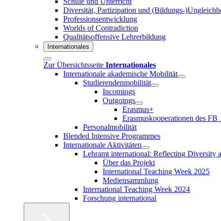
Schule und Unterricht
Diversität, Partizipation und (Bildungs-)Ungleichh
Professionsentwicklung
Worlds of Contradiction
Qualitätsoffensive Lehrerbildung
Internationales
Zur Übersichtsseite
Internationales
Internationale akademische Mobilität
Studierendenmobilität
Incomings
Outgoings
Erasmus+
Erasmuskooperationen des FB 
Personalmobilität
Blended Intensive Programmes
Internationale Aktivitäten
Lehramt international: Reflecting Diversity
Über das Projekt
International Teaching Week 2025
Mediensammlung
International Teaching Week 2024
Forschung international