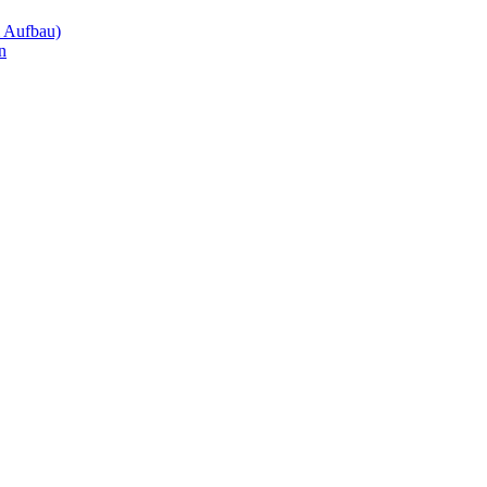
m Aufbau)
n