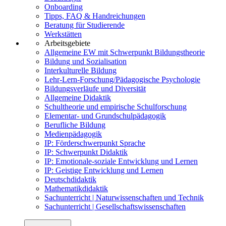
Onboarding
Tipps, FAQ & Handreichungen
Beratung für Studierende
Werkstätten
Arbeitsgebiete
Allgemeine EW mit Schwerpunkt Bildungstheorie
Bildung und Sozialisation
Interkulturelle Bildung
Lehr-Lern-Forschung/Pädagogische Psychologie
Bildungsverläufe und Diversität
Allgemeine Didaktik
Schultheorie und empirische Schulforschung
Elementar- und Grundschulpädagogik
Berufliche Bildung
Medienpädagogik
IP: Förderschwerpunkt Sprache
IP: Schwerpunkt Didaktik
IP: Emotionale-soziale Entwicklung und Lernen
IP: Geistige Entwicklung und Lernen
Deutschdidaktik
Mathematikdidaktik
Sachunterricht | Naturwissenschaften und Technik
Sachunterricht | Gesellschaftswissenschaften