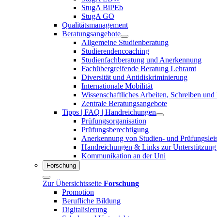
StugA BiPEb
StugA GO
Qualitätsmanagement
Beratungsangebote
Allgemeine Studienberatung
Studierendencoaching
Studienfachberatung und Anerkennung
Fachübergreifende Beratung Lehramt
Diversität und Antidiskriminierung
Internationale Mobilität
Wissenschaftliches Arbeiten, Schreiben und
Zentrale Beratungsangebote
Tipps | FAQ | Handreichungen
Prüfungsorganisation
Prüfungsberechtigung
Anerkennung von Studien- und Prüfungslei
Handreichungen & Links zur Unterstützung
Kommunikation an der Uni
Forschung
Zur Übersichtsseite
Forschung
Promotion
Berufliche Bildung
Digitalisierung