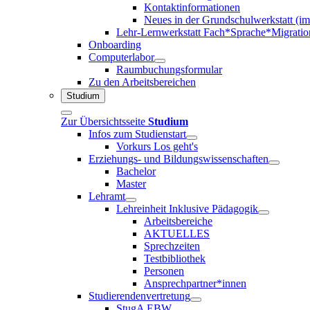
Kontaktinformationen
Neues in der Grundschulwerkstatt (i
Lehr-Lernwerkstatt Fach*Sprache*Migratio
Onboarding
Computerlabor
Raumbuchungsformular
Zu den Arbeitsbereichen
Studium
Zur Übersichtsseite
Studium
Infos zum Studienstart
Vorkurs Los geht's
Erziehungs- und Bildungswissenschaften
Bachelor
Master
Lehramt
Lehreinheit Inklusive Pädagogik
Arbeitsbereiche
AKTUELLES
Sprechzeiten
Testbibliothek
Personen
Ansprechpartner*innen
Studierendenvertretung
StugA EBW