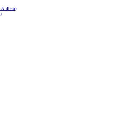
m Aufbau)
n