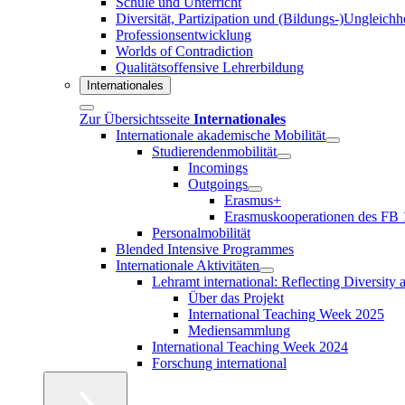
Schule und Unterricht
Diversität, Partizipation und (Bildungs-)Ungleichh
Professionsentwicklung
Worlds of Contradiction
Qualitätsoffensive Lehrerbildung
Internationales
Zur Übersichtsseite
Internationales
Internationale akademische Mobilität
Studierendenmobilität
Incomings
Outgoings
Erasmus+
Erasmuskooperationen des FB 
Personalmobilität
Blended Intensive Programmes
Internationale Aktivitäten
Lehramt international: Reflecting Diversity
Über das Projekt
International Teaching Week 2025
Mediensammlung
International Teaching Week 2024
Forschung international