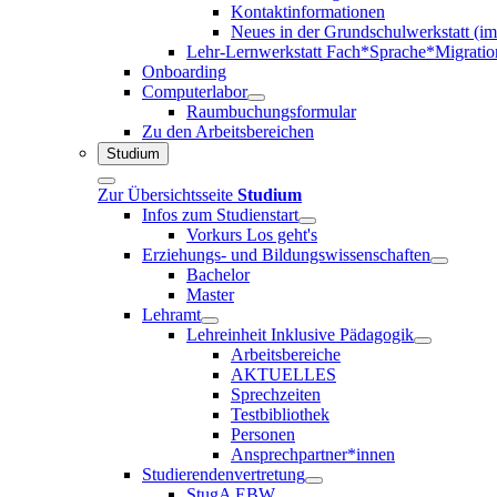
Kontaktinformationen
Neues in der Grundschulwerkstatt (i
Lehr-Lernwerkstatt Fach*Sprache*Migratio
Onboarding
Computerlabor
Raumbuchungsformular
Zu den Arbeitsbereichen
Studium
Zur Übersichtsseite
Studium
Infos zum Studienstart
Vorkurs Los geht's
Erziehungs- und Bildungswissenschaften
Bachelor
Master
Lehramt
Lehreinheit Inklusive Pädagogik
Arbeitsbereiche
AKTUELLES
Sprechzeiten
Testbibliothek
Personen
Ansprechpartner*innen
Studierendenvertretung
StugA EBW