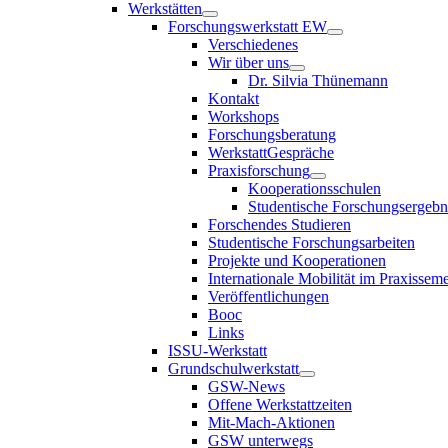
Werkstätten
Forschungswerkstatt EW
Verschiedenes
Wir über uns
Dr. Silvia Thünemann
Kontakt
Workshops
Forschungsberatung
WerkstattGespräche
Praxisforschung
Kooperationsschulen
Studentische Forschungsergebn
Forschendes Studieren
Studentische Forschungsarbeiten
Projekte und Kooperationen
Internationale Mobilität im Praxisseme
Veröffentlichungen
Booc
Links
ISSU-Werkstatt
Grundschulwerkstatt
GSW-News
Offene Werkstattzeiten
Mit-Mach-Aktionen
GSW unterwegs