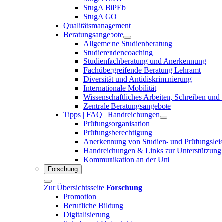
StugA BiPEb
StugA GO
Qualitätsmanagement
Beratungsangebote
Allgemeine Studienberatung
Studierendencoaching
Studienfachberatung und Anerkennung
Fachübergreifende Beratung Lehramt
Diversität und Antidiskriminierung
Internationale Mobilität
Wissenschaftliches Arbeiten, Schreiben und
Zentrale Beratungsangebote
Tipps | FAQ | Handreichungen
Prüfungsorganisation
Prüfungsberechtigung
Anerkennung von Studien- und Prüfungslei
Handreichungen & Links zur Unterstützung
Kommunikation an der Uni
Forschung
Zur Übersichtsseite
Forschung
Promotion
Berufliche Bildung
Digitalisierung