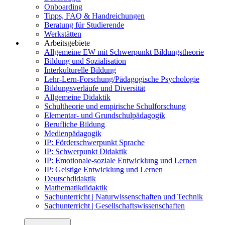
Onboarding
Tipps, FAQ & Handreichungen
Beratung für Studierende
Werkstätten
Arbeitsgebiete
Allgemeine EW mit Schwerpunkt Bildungstheorie
Bildung und Sozialisation
Interkulturelle Bildung
Lehr-Lern-Forschung/Pädagogische Psychologie
Bildungsverläufe und Diversität
Allgemeine Didaktik
Schultheorie und empirische Schulforschung
Elementar- und Grundschulpädagogik
Berufliche Bildung
Medienpädagogik
IP: Förderschwerpunkt Sprache
IP: Schwerpunkt Didaktik
IP: Emotionale-soziale Entwicklung und Lernen
IP: Geistige Entwicklung und Lernen
Deutschdidaktik
Mathematikdidaktik
Sachunterricht | Naturwissenschaften und Technik
Sachunterricht | Gesellschaftswissenschaften