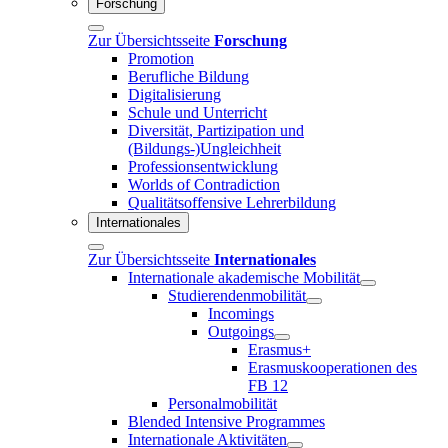
Forschung
Zur Übersichtsseite
Forschung
Promotion
Berufliche Bildung
Digitalisierung
Schule und Unterricht
Diversität, Partizipation und
(Bildungs-)Ungleichheit
Professionsentwicklung
Worlds of Contradiction
Qualitätsoffensive Lehrerbildung
Internationales
Zur Übersichtsseite
Internationales
Internationale akademische Mobilität
Studierendenmobilität
Incomings
Outgoings
Erasmus+
Erasmuskooperationen des
FB 12
Personalmobilität
Blended Intensive Programmes
Internationale Aktivitäten