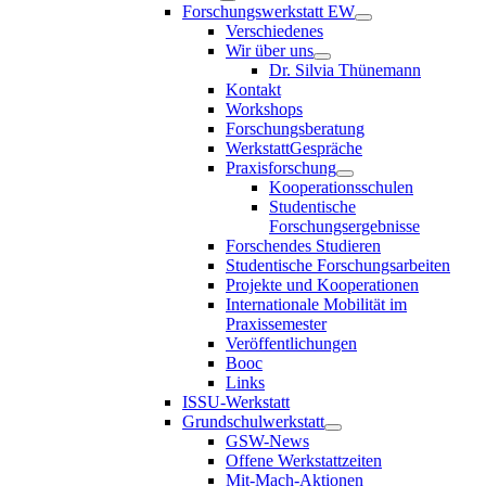
Forschungswerkstatt EW
Verschiedenes
Wir über uns
Dr. Silvia Thünemann
Kontakt
Workshops
Forschungsberatung
WerkstattGespräche
Praxisforschung
Kooperationsschulen
Studentische
Forschungsergebnisse
Forschendes Studieren
Studentische Forschungsarbeiten
Projekte und Kooperationen
Internationale Mobilität im
Praxissemester
Veröffentlichungen
Booc
Links
ISSU-Werkstatt
Grundschulwerkstatt
GSW-News
Offene Werkstattzeiten
Mit-Mach-Aktionen