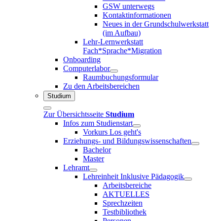
GSW unterwegs
Kontaktinformationen
Neues in der Grundschulwerkstatt
(im Aufbau)
Lehr-Lernwerkstatt
Fach*Sprache*Migration
Onboarding
Computerlabor
Raumbuchungsformular
Zu den Arbeitsbereichen
Studium
Zur Übersichtsseite
Studium
Infos zum Studienstart
Vorkurs Los geht's
Erziehungs- und Bildungswissenschaften
Bachelor
Master
Lehramt
Lehreinheit Inklusive Pädagogik
Arbeitsbereiche
AKTUELLES
Sprechzeiten
Testbibliothek
Personen