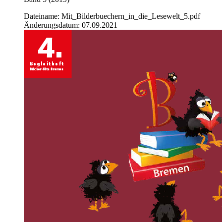
Dateiname: Mit_Bilderbuechern_in_die_Lesewelt_5.pdf
Änderungsdatum: 07.09.2021