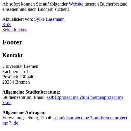
Ab sofort können Sie auf folgender
Website
unseren Bücherbestand
einsehen und nach Büchern suchen!
Aktualisiert von:
Sylke Lassmann
RSS
Seite drucken
Footer
Kontakt
Universität Bremen
Fachbereich 12
Postfach 330 440
28334 Bremen
Allgemeine Studienberatung:
Studienzentrum, Email:
szfb12
protect me ?!
uni-bremen
protect me
?!
.de
Allgemeine Anfragen:
Verwaltungsleitung, Email:
schmidts
protect me ?!
uni-bremen
protect
me ?!
.de