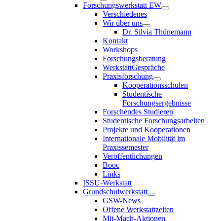
Forschungswerkstatt EW
Verschiedenes
Wir über uns
Dr. Silvia Thünemann
Kontakt
Workshops
Forschungsberatung
WerkstattGespräche
Praxisforschung
Kooperationsschulen
Studentische
Forschungsergebnisse
Forschendes Studieren
Studentische Forschungsarbeiten
Projekte und Kooperationen
Internationale Mobilität im
Praxissemester
Veröffentlichungen
Booc
Links
ISSU-Werkstatt
Grundschulwerkstatt
GSW-News
Offene Werkstattzeiten
Mit-Mach-Aktionen