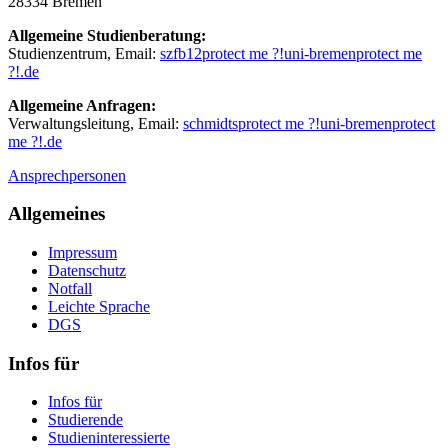
28334 Bremen
Allgemeine Studienberatung:
Studienzentrum, Email:
szfb12
protect me ?!
uni-bremen
protect me
?!
.de
Allgemeine Anfragen:
Verwaltungsleitung, Email:
schmidts
protect me ?!
uni-bremen
protect
me ?!
.de
Ansprechpersonen
Allgemeines
Impressum
Datenschutz
Notfall
Leichte Sprache
DGS
Infos für
Infos für
Studierende
Studieninteressierte