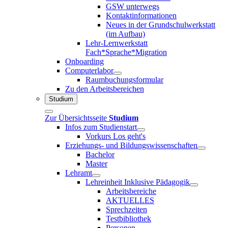
GSW unterwegs
Kontaktinformationen
Neues in der Grundschulwerkstatt
(im Aufbau)
Lehr-Lernwerkstatt
Fach*Sprache*Migration
Onboarding
Computerlabor
Raumbuchungsformular
Zu den Arbeitsbereichen
Studium
Zur Übersichtsseite
Studium
Infos zum Studienstart
Vorkurs Los geht's
Erziehungs- und Bildungswissenschaften
Bachelor
Master
Lehramt
Lehreinheit Inklusive Pädagogik
Arbeitsbereiche
AKTUELLES
Sprechzeiten
Testbibliothek
Personen