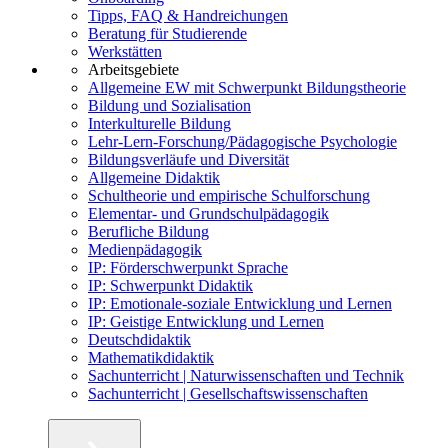
Tipps, FAQ & Handreichungen
Beratung für Studierende
Werkstätten
Arbeitsgebiete
Allgemeine EW mit Schwerpunkt Bildungstheorie
Bildung und Sozialisation
Interkulturelle Bildung
Lehr-Lern-Forschung/Pädagogische Psychologie
Bildungsverläufe und Diversität
Allgemeine Didaktik
Schultheorie und empirische Schulforschung
Elementar- und Grundschulpädagogik
Berufliche Bildung
Medienpädagogik
IP: Förderschwerpunkt Sprache
IP: Schwerpunkt Didaktik
IP: Emotionale-soziale Entwicklung und Lernen
IP: Geistige Entwicklung und Lernen
Deutschdidaktik
Mathematikdidaktik
Sachunterricht | Naturwissenschaften und Technik
Sachunterricht | Gesellschaftswissenschaften