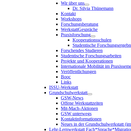
Wir über uns
Dr. Silvia Thünemann
Kontakt
Workshops
Forschungsberatung
WerkstattGespräche
Praxisforschung
Kooperationsschulen
Studentische Forschungsergebn
Forschendes Studieren
Studentische Forschungsarbeiten
Projekte und Kooperationen
Internationale Mobilität im Praxisseme
Veröffentlichungen
Booc
Links
ISSU-Werkstatt
Grundschulwerkstatt
GSW-News
Offene Werkstattzeiten
Mit-Mach-Aktionen
GSW unterwegs
Kontaktinformationen
Neues in der Grundschulwerkstatt (i
Lehr-Lernwerkstatt Fach*Sprache*Migratio