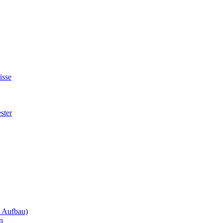
isse
ster
m Aufbau)
n