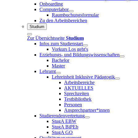
Onboarding
Computerlabor
Raumbuchungsformular
Zu den Arbeitsbereichen
Studium
Zur Übersichtsseite
Studium
Infos zum Studienstart
Vorkurs Los geht's
Erziehungs- und Bildungswissenschaften
Bachelor
Master
Lehramt
Lehreinheit Inklusive Pädagogik
Arbeitsbereiche
AKTUELLES
Sprechzeiten
Testbibliothek
Personen
Ansprechpartner*innen
Studierendenvertretung
StugA EBW
StugA BiPEb
StugA GO
Qualitätsmanagement