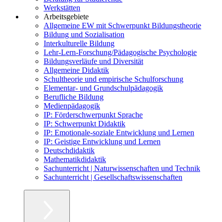
Werkstätten
Arbeitsgebiete
Allgemeine EW mit Schwerpunkt Bildungstheorie
Bildung und Sozialisation
Interkulturelle Bildung
Lehr-Lern-Forschung/Pädagogische Psychologie
Bildungsverläufe und Diversität
Allgemeine Didaktik
Schultheorie und empirische Schulforschung
Elementar- und Grundschulpädagogik
Berufliche Bildung
Medienpädagogik
IP: Förderschwerpunkt Sprache
IP: Schwerpunkt Didaktik
IP: Emotionale-soziale Entwicklung und Lernen
IP: Geistige Entwicklung und Lernen
Deutschdidaktik
Mathematikdidaktik
Sachunterricht | Naturwissenschaften und Technik
Sachunterricht | Gesellschaftswissenschaften