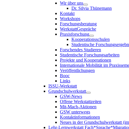
Wir über uns
Dr. Silvia Thünemann
Kontakt
Workshops
Forschungsberatung
WerkstattGespräche
Praxisforschung
Kooperationsschulen
Studentische Forschungsergebn
Forschendes Studieren
Studentische Forschungsarbeiten
Projekte und Kooperationen
Internationale Mobilität im Praxisseme
Veröffentlichungen
Booc
Links
ISSU-Werkstatt
Grundschulwerkstatt
GSW-News
Offene Werkstattzeiten
Mit-Mach-Aktionen
GSW unterwegs
Kontaktinformationen
Neues in der Grundschulwerkstatt (i
Lehr-Lernwerkstatt Fach*Sprache*Migratio