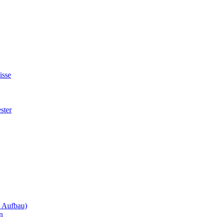
isse
ster
m Aufbau)
n