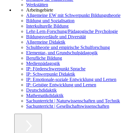
Werkstätten
Arbeitsgebiete
Allgemeine EW mit Schwerpunkt Bildungstheorie
Bildung und Sozialisation
Interkulturelle Bildung
Lehr-Lern-Forschung/Pädagogische Psychologie
Bildungsverläufe und Diversität
Allgemeine Didaktik
Schultheorie und empirische Schulforschung
Elementar- und Grundschulpädagogik
Berufliche Bildung
Medienpädagogik
IP: Förderschwerpunkt Sprache
IP: Schwerpunkt Didaktik
IP: Emotionale-soziale Entwicklung und Lernen
IP: Geistige Entwicklung und Lernen
Deutschdidaktik
Mathematikdidaktik
Sachunterricht | Naturwissenschaften und Technik
Sachunterricht | Gesellschaftswissenschaften