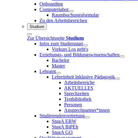
Onboarding
Computerlabor
Raumbuchungsformular
Zu den Arbeitsbereichen
Studium
Zur Übersichtsseite
Studium
Infos zum Studienstart
Vorkurs Los geht's
Erziehungs- und Bildungswissenschaften
Bachelor
Master
Lehramt
Lehreinheit Inklusive Pädagogik
Arbeitsbereiche
AKTUELLES
Sprechzeiten
Testbibliothek
Personen
Ansprechpartner*innen
Studierendenvertretung
StugA EBW
StugA BiPEb
StugA GO
Qualitätsmanagement