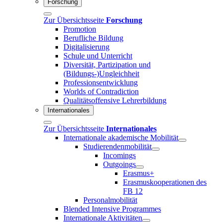
Forschung
Zur Übersichtsseite
Forschung
Promotion
Berufliche Bildung
Digitalisierung
Schule und Unterricht
Diversität, Partizipation und
(Bildungs-)Ungleichheit
Professionsentwicklung
Worlds of Contradiction
Qualitätsoffensive Lehrerbildung
Internationales
Zur Übersichtsseite
Internationales
Internationale akademische Mobilität
Studierendenmobilität
Incomings
Outgoings
Erasmus+
Erasmuskooperationen des
FB 12
Personalmobilität
Blended Intensive Programmes
Internationale Aktivitäten