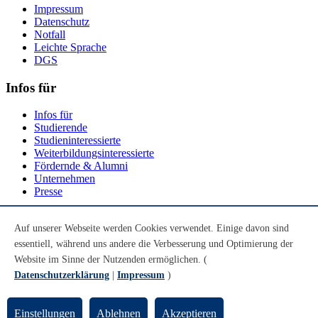
Impressum
Datenschutz
Notfall
Leichte Sprache
DGS
Infos für
Infos für
Studierende
Studieninteressierte
Weiterbildungsinteressierte
Fördernde & Alumni
Unternehmen
Presse
Social Media
Auf unserer Webseite werden Cookies verwendet. Einige davon sind
essentiell, während uns andere die Verbesserung und Optimierung der
Youtube
Instagram
Website im Sinne der Nutzenden ermöglichen. (
LinkedIn
Datenschutzerklärung
|
Impressum
)
Mastodon
© Universität Bremen 2026
Einstellungen
Ablehnen
Akzeptieren