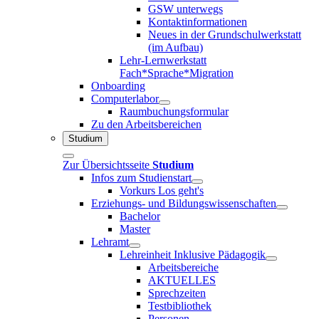
GSW unterwegs
Kontaktinformationen
Neues in der Grundschulwerkstatt
(im Aufbau)
Lehr-Lernwerkstatt
Fach*Sprache*Migration
Onboarding
Computerlabor
Raumbuchungsformular
Zu den Arbeitsbereichen
Studium
Zur Übersichtsseite
Studium
Infos zum Studienstart
Vorkurs Los geht's
Erziehungs- und Bildungswissenschaften
Bachelor
Master
Lehramt
Lehreinheit Inklusive Pädagogik
Arbeitsbereiche
AKTUELLES
Sprechzeiten
Testbibliothek
Personen