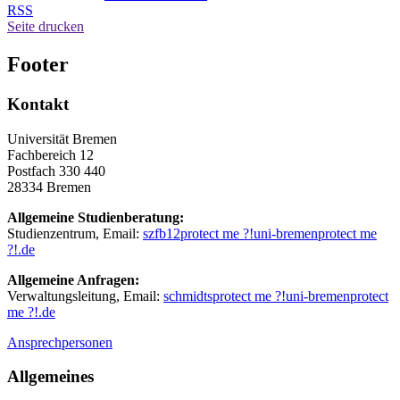
RSS
Seite drucken
Footer
Kontakt
Universität Bremen
Fachbereich 12
Postfach 330 440
28334 Bremen
Allgemeine Studienberatung:
Studienzentrum, Email:
szfb12
protect me ?!
uni-bremen
protect me
?!
.de
Allgemeine Anfragen:
Verwaltungsleitung, Email:
schmidts
protect me ?!
uni-bremen
protect
me ?!
.de
Ansprechpersonen
Allgemeines