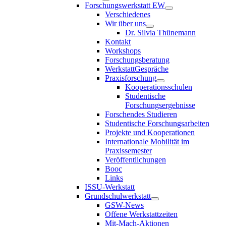
Forschungswerkstatt EW
Verschiedenes
Wir über uns
Dr. Silvia Thünemann
Kontakt
Workshops
Forschungsberatung
WerkstattGespräche
Praxisforschung
Kooperationsschulen
Studentische
Forschungsergebnisse
Forschendes Studieren
Studentische Forschungsarbeiten
Projekte und Kooperationen
Internationale Mobilität im
Praxissemester
Veröffentlichungen
Booc
Links
ISSU-Werkstatt
Grundschulwerkstatt
GSW-News
Offene Werkstattzeiten
Mit-Mach-Aktionen