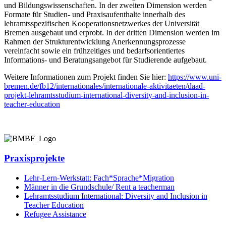
und Bildungswissenschaften. In der zweiten Dimension werden
Formate für Studien- und Praxisaufenthalte innerhalb des
lehramtsspezifischen Kooperationsnetzwerkes der Universität
Bremen ausgebaut und erprobt. In der dritten Dimension werden im
Rahmen der Strukturentwicklung Anerkennungsprozesse
vereinfacht sowie ein frühzeitiges und bedarfsorientiertes
Informations- und Beratungsangebot für Studierende aufgebaut.
Weitere Informationen zum Projekt finden Sie hier:
https://www.uni-
bremen.de/fb12/internationales/internationale-aktivitaeten/daad-
projekt-lehramtsstudium-international-diversity-and-inclusion-in-
teacher-education
Praxisprojekte
Lehr-Lern-Werkstatt: Fach*Sprache*Migration
Männer in die Grundschule/ Rent a teacherman
Lehramtsstudium International: Diversity and Inclusion in
Teacher Education
Refugee Assistance