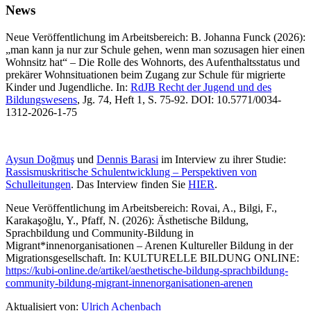
News
Neue Veröffentlichung im Arbeitsbereich: B. Johanna Funck (2026):
„man kann ja nur zur Schule gehen, wenn man sozusagen hier einen
Wohnsitz hat“ – Die Rolle des Wohnorts, des Aufenthaltsstatus und
prekärer Wohnsituationen beim Zugang zur Schule für migrierte
Kinder und Jugendliche. In:
RdJB Recht der Jugend und des
Bildungswesens
, Jg. 74, Heft 1, S. 75-92. DOI: 10.5771/0034-
1312-2026-1-75
Aysun Doğmuş
und
Dennis Barasi
im Interview zu ihrer Studie:
Rassismuskritische Schulentwicklung – Perspektiven von
Schulleitungen
. Das Interview finden Sie
HIER
.
Neue Veröffentlichung im Arbeitsbereich: Rovai, A., Bilgi, F.,
Karakaşoğlu, Y., Pfaff, N. (2026): Ästhetische Bildung,
Sprachbildung und Community-Bildung in
Migrant*innenorganisationen – Arenen Kultureller Bildung in der
Migrationsgesellschaft. In: KULTURELLE BILDUNG ONLINE:
https://kubi-online.de/artikel/aesthetische-bildung-sprachbildung-
community-bildung-migrant-innenorganisationen-arenen
Aktualisiert von:
Ulrich Achenbach