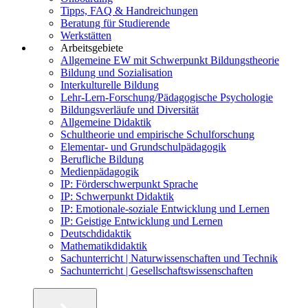
Tipps, FAQ & Handreichungen
Beratung für Studierende
Werkstätten
Arbeitsgebiete
Allgemeine EW mit Schwerpunkt Bildungstheorie
Bildung und Sozialisation
Interkulturelle Bildung
Lehr-Lern-Forschung/Pädagogische Psychologie
Bildungsverläufe und Diversität
Allgemeine Didaktik
Schultheorie und empirische Schulforschung
Elementar- und Grundschulpädagogik
Berufliche Bildung
Medienpädagogik
IP: Förderschwerpunkt Sprache
IP: Schwerpunkt Didaktik
IP: Emotionale-soziale Entwicklung und Lernen
IP: Geistige Entwicklung und Lernen
Deutschdidaktik
Mathematikdidaktik
Sachunterricht | Naturwissenschaften und Technik
Sachunterricht | Gesellschaftswissenschaften