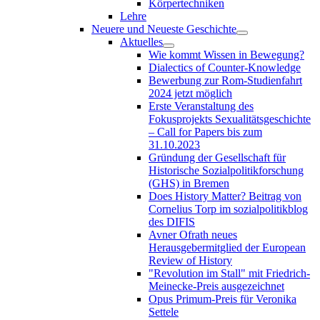
Körpertechniken
Lehre
Neuere und Neueste Geschichte
Aktuelles
Wie kommt Wissen in Bewegung?
Dialectics of Counter-Knowledge
Bewerbung zur Rom-Studienfahrt
2024 jetzt möglich
Erste Veranstaltung des
Fokusprojekts Sexualitätsgeschichte
– Call for Papers bis zum
31.10.2023
Gründung der Gesellschaft für
Historische Sozialpolitikforschung
(GHS) in Bremen
Does History Matter? Beitrag von
Cornelius Torp im sozialpolitikblog
des DIFIS
Avner Ofrath neues
Herausgebermitglied der European
Review of History
"Revolution im Stall" mit Friedrich-
Meinecke-Preis ausgezeichnet
Opus Primum-Preis für Veronika
Settele