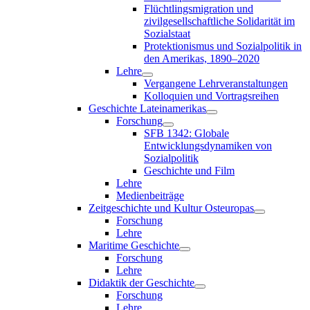
Flüchtlingsmigration und
zivilgesellschaftliche Solidarität im
Sozialstaat
Protektionismus und Sozialpolitik in
den Amerikas, 1890–2020
Lehre
Vergangene Lehrveranstaltungen
Kolloquien und Vortragsreihen
Geschichte Lateinamerikas
Forschung
SFB 1342: Globale
Entwicklungsdynamiken von
Sozialpolitik
Geschichte und Film
Lehre
Medienbeiträge
Zeitgeschichte und Kultur Osteuropas
Forschung
Lehre
Maritime Geschichte
Forschung
Lehre
Didaktik der Geschichte
Forschung
Lehre