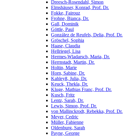
Dreesch-Rosendahl, Simon
Elmshäuser, Konrad, Prof. Dr.
Fokke, Fairouz
Frohne, Bianca, Dr.
Gall, Dominik
Göttle, Paul
González de Reufels, Delia, Prof. Dr.
Gröschel, Sophia
Haase, Claudia
Hellriegel, Lisa
Hermes-Wladarsch, Maria, Dr.
Herrnstadt, Martin, Dr.
Holtin, Marie
Horn, Sabine, Dr.
Kahleyß, Julia, Dr.
Keuck, Thekla, Dr.
Kluge, Mathias Franc, Prof. Dr.
Kusch, Fritz
Lentz, Sarah, Dr.
Lewis, Simon, Prof. Dr.
von Mallinckrodt, Rebekka, Prof. Dr.
Meyer, Cedric
Müller, Fabienne
Oldenburg, Sarah
Payne, George