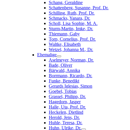
Schang, Geraldine
Schattenberg, Susanne, Prof. Dr.
Schilling, Ruth, Prof. Dr.
Schmacks, Yanara, Dr.
Scholl, Lisa Sophie, M. A.
Sturm-Martin, Imke, Dr.
Thiemann, Gaby
Torp, Cornelius, Prof. Dr.
Waltke, Elisabeth
Wetzel, Johanna M., Dr.
Ehemalige
Aselmeyer, Norman, Dr.
Bade, Oliver
Bärwald, Annika
Borrmann, Ricardo, Dr.
Funke, Benedikt
Gerards Iglesias, Simon
Goebel, Tobias
Grassel, Philipp, Dr.
Hagedorn, Jasper
Halle, Uta, Prof. Dr.
Heckelen, Dietlind
Herold, Jens, Dr.
Huhle, Teresa, Dr.
Huhn, Ulrike, Dr.