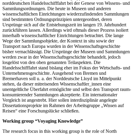
norddeutschen Handelsschifffahrt bei der Genese von Wissens- und
Sammlungsordnungen. Die heute in Museen und anderen
wissenschaftlichen Einrichtungen wiederzufindenden Sammlungen
sind bestimmten Ordnungsprinzipien untergeordnet, deren
Ursprünge sich auf die Entstehungszeit im langen 19. Jahrhundert
zurückführen lassen. Allerdings wird oftmals dieser Prozess isoliert
innerhalb wissenschaftlicher Einrichtungen betrachtet. Die lange
Wege der Sammlungsobjekte, der Kontext in situ sowie der
Transport nach Europa wurden in der Wissenschaftsgeschichte
bisher vernachlässigt. Die Ursprünge der Museen und Sammlungen
werden zwar in der Wissenschaftsgeschichte behandelt, jedoch
losgelöst von den oben genannten Teilaspekten. Die
Handelsschifffahrt stand bislang eher im Fokus der Wirtschafts- und
Unternehmensgeschichte. Ausgehend von Bremen und
Bremerhaven soll u. a. der Norddeutsche Lloyd im Mittelpunkt
stehen, da dieser mitreisenden Wissenschaftler_innen eine
unentgeltliche Überfahrt ermöglichte und selbst den Transport raum-
konsumierender Sammlungen akzeptierte. Ein internationaler
Vergleich ist angestrebt. Hier sollen interdisziplinär angelegte
Dissertationsprojekte im Rahmen der Arbeitsgruppe „Wissen auf
Reisen“ eine Forschungslücke schließen.
Working group “Voyaging Knowledge”
The research focus in this working group is the role of North