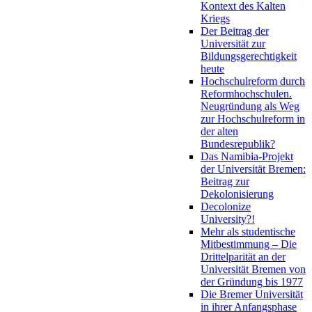
Kontext des Kalten
Kriegs
Der Beitrag der
Universität zur
Bildungsgerechtigkeit
heute
Hochschulreform durch
Reformhochschulen.
Neugründung als Weg
zur Hochschulreform in
der alten
Bundesrepublik?
Das Namibia-Projekt
der Universität Bremen:
Beitrag zur
Dekolonisierung
Decolonize
University?!
Mehr als studentische
Mitbestimmung – Die
Drittelparität an der
Universität Bremen von
der Gründung bis 1977
Die Bremer Universität
in ihrer Anfangsphase