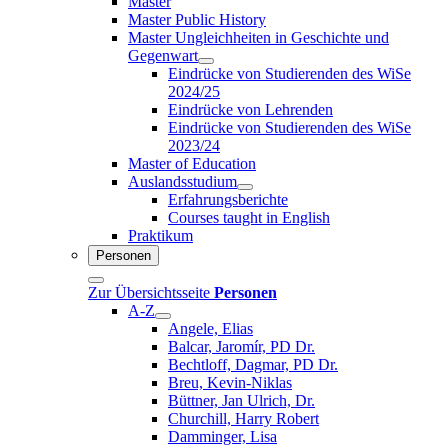
Master
Master Public History
Master Ungleichheiten in Geschichte und
Gegenwart
Eindrücke von Studierenden des WiSe
2024/25
Eindrücke von Lehrenden
Eindrücke von Studierenden des WiSe
2023/24
Master of Education
Auslandsstudium
Erfahrungsberichte
Courses taught in English
Praktikum
Personen
Zur Übersichtsseite
Personen
A-Z
Angele, Elias
Balcar, Jaromír, PD Dr.
Bechtloff, Dagmar, PD Dr.
Breu, Kevin-Niklas
Büttner, Jan Ulrich, Dr.
Churchill, Harry Robert
Damminger, Lisa