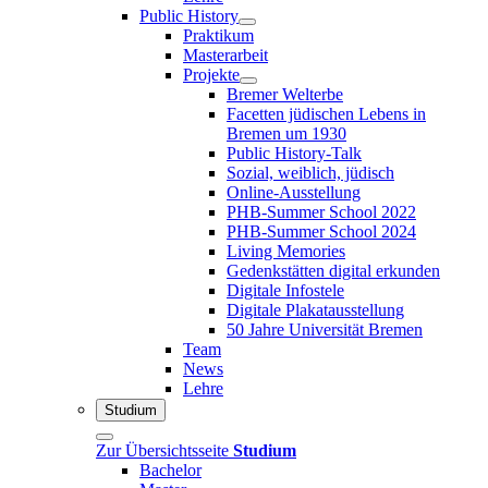
Public History
Praktikum
Masterarbeit
Projekte
Bremer Welterbe
Facetten jüdischen Lebens in
Bremen um 1930
Public History-Talk
Sozial, weiblich, jüdisch
Online-Ausstellung
PHB-Summer School 2022
PHB-Summer School 2024
Living Memories
Gedenkstätten digital erkunden
Digitale Infostele
Digitale Plakatausstellung
50 Jahre Universität Bremen
Team
News
Lehre
Studium
Zur Übersichtsseite
Studium
Bachelor