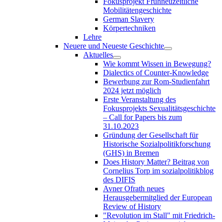
Fokusprojekt Frühneuzeitliche
Mobilitätengeschichte
German Slavery
Körpertechniken
Lehre
Neuere und Neueste Geschichte
Aktuelles
Wie kommt Wissen in Bewegung?
Dialectics of Counter-Knowledge
Bewerbung zur Rom-Studienfahrt
2024 jetzt möglich
Erste Veranstaltung des
Fokusprojekts Sexualitätsgeschichte
– Call for Papers bis zum
31.10.2023
Gründung der Gesellschaft für
Historische Sozialpolitikforschung
(GHS) in Bremen
Does History Matter? Beitrag von
Cornelius Torp im sozialpolitikblog
des DIFIS
Avner Ofrath neues
Herausgebermitglied der European
Review of History
"Revolution im Stall" mit Friedrich-