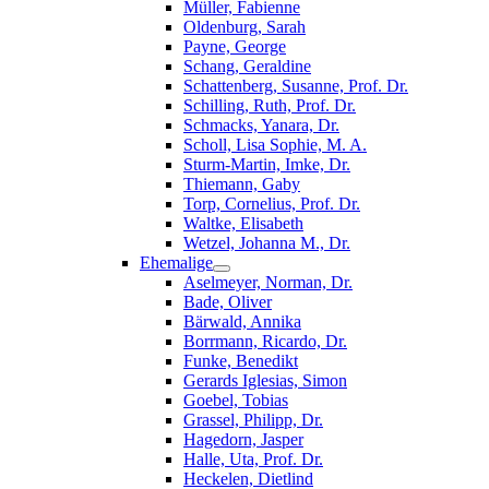
Müller, Fabienne
Oldenburg, Sarah
Payne, George
Schang, Geraldine
Schattenberg, Susanne, Prof. Dr.
Schilling, Ruth, Prof. Dr.
Schmacks, Yanara, Dr.
Scholl, Lisa Sophie, M. A.
Sturm-Martin, Imke, Dr.
Thiemann, Gaby
Torp, Cornelius, Prof. Dr.
Waltke, Elisabeth
Wetzel, Johanna M., Dr.
Ehemalige
Aselmeyer, Norman, Dr.
Bade, Oliver
Bärwald, Annika
Borrmann, Ricardo, Dr.
Funke, Benedikt
Gerards Iglesias, Simon
Goebel, Tobias
Grassel, Philipp, Dr.
Hagedorn, Jasper
Halle, Uta, Prof. Dr.
Heckelen, Dietlind