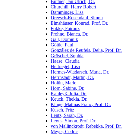
Büttner, Jan Ulrich, Dr.
Churchill, Harry Robert
Damminger, Lisa
Dreesch-Rosendahl, Simon
Elmshäuser, Konrad, Prof. Dr.
Fokke, Fairouz
Frohne, Bianca, Dr.
Gall, Dominik
Göttle, Paul
González de Reufels, Delia, Prof. Dr.
Gröschel, Sophia
Haase, Claudia
Hellriegel, Lisa
Hermes-Wladarsch, Maria, Dr.
Herrnstadt, Martin, Dr.
Holtin, Marie
Horn, Sabine, Dr.
Kahleyß, Julia, Dr.
Keuck, Thekla, Dr.
Kluge, Mathias Franc, Prof. Dr.
Kusch, Fritz
Lentz, Sarah, Dr.
Lewis, Simon, Prof. Dr.
von Mallinckrodt, Rebekka, Prof. Dr.
Meyer, Cedric