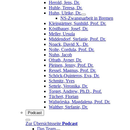
Herold, Jens, Dr.
Huhle, Teresa, Dr.
Huhn, Ulrike, Dr.
NS-Zwangsarbeit in Bremen
Kleingärtner, Sunhild, Prof. Dr.
Köstlbauer, Josef, Dr.
Meller, Ursula
Middendorf, Stefanie, Prof. Dr.
Noack, David X., Dr.
Nolte, Cordula, Prof. Dr.
Nuhn, Jacob
Ofrath, Avner, Dr.
Pleinen, Jenny, Prof. Dr.
Ressel, Magnus, Prof. Dr.
Schöck-Quinteros, Eva, Dr.
Schmitz, Yves
Settele, Veronika, Dr.
Torget, Andrew, Ph.D., Prof.
Tüchert, Florian
Waligórska, Magdalena, Prof. Dr.
Walther, Stefanie, Dr.
Podcast
Zur Übersichtsseite
Podcast
Das Team