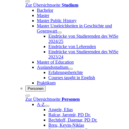
Zur Übersichtsseite
Studium
Bachelor
Master
Master Public History
Master Ungleichheiten in Geschichte und
Gegenwart
Eindrücke von Studierenden des WiSe
2024/25
Eindrücke von Lehrenden
Eindrücke von Studierenden des WiSe
2023/24
Master of Education
Auslandsstudium
Erfahrungsberichte
Courses taught in English
Praktikum
Personen
Zur Übersichtsseite
Personen
A-Z
Angele, Elias
Balcar, Jaromír, PD Dr.
Bechtloff, Dagmar, PD Dr.
Breu, Kevin-Niklas