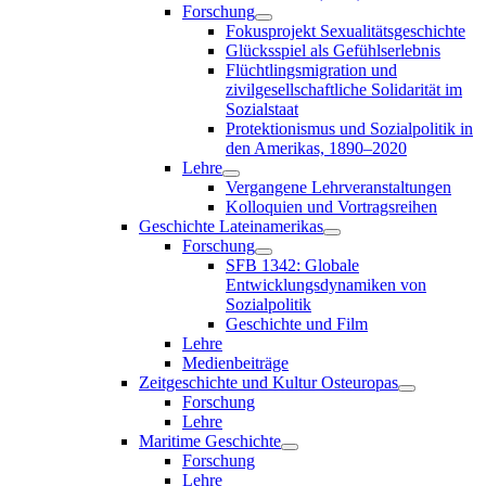
Forschung
Fokusprojekt Sexualitätsgeschichte
Glücksspiel als Gefühlserlebnis
Flüchtlingsmigration und
zivilgesellschaftliche Solidarität im
Sozialstaat
Protektionismus und Sozialpolitik in
den Amerikas, 1890–2020
Lehre
Vergangene Lehrveranstaltungen
Kolloquien und Vortragsreihen
Geschichte Lateinamerikas
Forschung
SFB 1342: Globale
Entwicklungsdynamiken von
Sozialpolitik
Geschichte und Film
Lehre
Medienbeiträge
Zeitgeschichte und Kultur Osteuropas
Forschung
Lehre
Maritime Geschichte
Forschung
Lehre