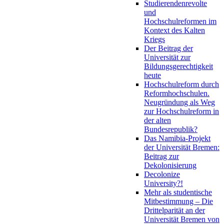
Studierendenrevolte
und
Hochschulreformen im
Kontext des Kalten
Kriegs
Der Beitrag der
Universität zur
Bildungsgerechtigkeit
heute
Hochschulreform durch
Reformhochschulen.
Neugründung als Weg
zur Hochschulreform in
der alten
Bundesrepublik?
Das Namibia-Projekt
der Universität Bremen:
Beitrag zur
Dekolonisierung
Decolonize
University?!
Mehr als studentische
Mitbestimmung – Die
Drittelparität an der
Universität Bremen von