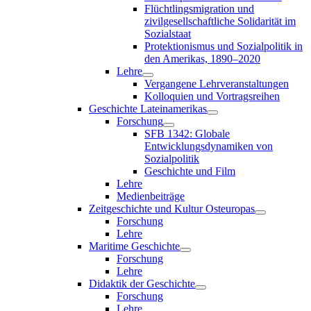
Flüchtlingsmigration und
zivilgesellschaftliche Solidarität im
Sozialstaat
Protektionismus und Sozialpolitik in
den Amerikas, 1890–2020
Lehre
Vergangene Lehrveranstaltungen
Kolloquien und Vortragsreihen
Geschichte Lateinamerikas
Forschung
SFB 1342: Globale
Entwicklungsdynamiken von
Sozialpolitik
Geschichte und Film
Lehre
Medienbeiträge
Zeitgeschichte und Kultur Osteuropas
Forschung
Lehre
Maritime Geschichte
Forschung
Lehre
Didaktik der Geschichte
Forschung
Lehre