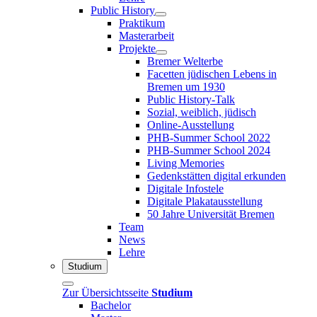
Public History
Praktikum
Masterarbeit
Projekte
Bremer Welterbe
Facetten jüdischen Lebens in
Bremen um 1930
Public History-Talk
Sozial, weiblich, jüdisch
Online-Ausstellung
PHB-Summer School 2022
PHB-Summer School 2024
Living Memories
Gedenkstätten digital erkunden
Digitale Infostele
Digitale Plakatausstellung
50 Jahre Universität Bremen
Team
News
Lehre
Studium
Zur Übersichtsseite
Studium
Bachelor