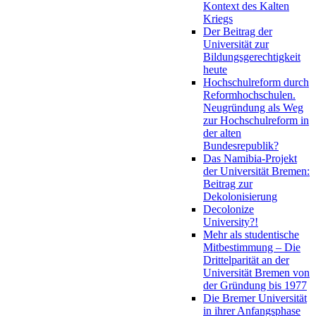
Kontext des Kalten
Kriegs
Der Beitrag der
Universität zur
Bildungsgerechtigkeit
heute
Hochschulreform durch
Reformhochschulen.
Neugründung als Weg
zur Hochschulreform in
der alten
Bundesrepublik?
Das Namibia-Projekt
der Universität Bremen:
Beitrag zur
Dekolonisierung
Decolonize
University?!
Mehr als studentische
Mitbestimmung – Die
Drittelparität an der
Universität Bremen von
der Gründung bis 1977
Die Bremer Universität
in ihrer Anfangsphase