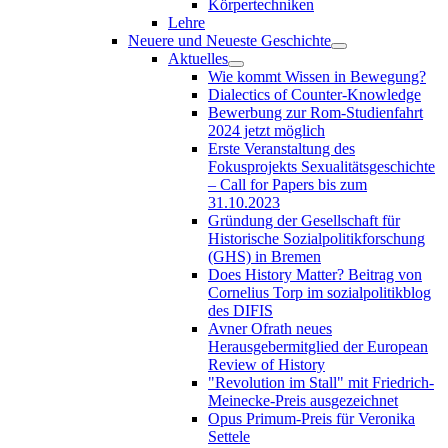
Körpertechniken
Lehre
Neuere und Neueste Geschichte
Aktuelles
Wie kommt Wissen in Bewegung?
Dialectics of Counter-Knowledge
Bewerbung zur Rom-Studienfahrt
2024 jetzt möglich
Erste Veranstaltung des
Fokusprojekts Sexualitätsgeschichte
– Call for Papers bis zum
31.10.2023
Gründung der Gesellschaft für
Historische Sozialpolitikforschung
(GHS) in Bremen
Does History Matter? Beitrag von
Cornelius Torp im sozialpolitikblog
des DIFIS
Avner Ofrath neues
Herausgebermitglied der European
Review of History
"Revolution im Stall" mit Friedrich-
Meinecke-Preis ausgezeichnet
Opus Primum-Preis für Veronika
Settele