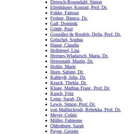
Dreesch-Rosendahl, Simon
Elmshäuser, Konrad, Prof. Dr.
Fokke, Fairouz
Frohne, Bianca, Dr.
Gall, Dominik
Göttle, Paul
González de Reufels, Delia, Prof. Dr.
Gröschel, Sophia
Haase, Claudia
Hellriegel, Lisa
Hermes-Wladarsch, Maria, Dr.
Herrnstadt, Martin, Dr.
Holtin, Marie
Horn, Sabine, Dr.
Kahleyß, Julia, Dr.
Keuck, Thekla, Dr.
Kluge, Mathias Franc, Prof. Dr.
Kusch, Fritz
Lentz, Sarah, Dr.
Lewis, Simon, Prof. Dr.
von Mallinckrodt, Rebekka, Prof. Dr.
Meyer, Cedric
Müller, Fabienne
Oldenburg, Sarah
Payne, George