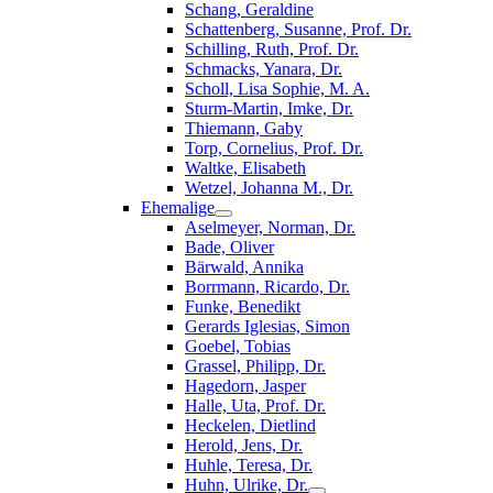
Schang, Geraldine
Schattenberg, Susanne, Prof. Dr.
Schilling, Ruth, Prof. Dr.
Schmacks, Yanara, Dr.
Scholl, Lisa Sophie, M. A.
Sturm-Martin, Imke, Dr.
Thiemann, Gaby
Torp, Cornelius, Prof. Dr.
Waltke, Elisabeth
Wetzel, Johanna M., Dr.
Ehemalige
Aselmeyer, Norman, Dr.
Bade, Oliver
Bärwald, Annika
Borrmann, Ricardo, Dr.
Funke, Benedikt
Gerards Iglesias, Simon
Goebel, Tobias
Grassel, Philipp, Dr.
Hagedorn, Jasper
Halle, Uta, Prof. Dr.
Heckelen, Dietlind
Herold, Jens, Dr.
Huhle, Teresa, Dr.
Huhn, Ulrike, Dr.