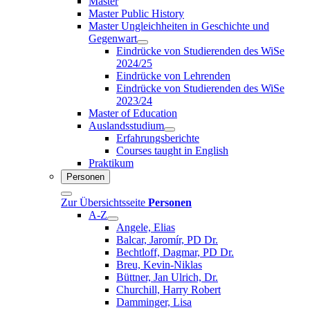
Master
Master Public History
Master Ungleichheiten in Geschichte und
Gegenwart
Eindrücke von Studierenden des WiSe
2024/25
Eindrücke von Lehrenden
Eindrücke von Studierenden des WiSe
2023/24
Master of Education
Auslandsstudium
Erfahrungsberichte
Courses taught in English
Praktikum
Personen
Zur Übersichtsseite
Personen
A-Z
Angele, Elias
Balcar, Jaromír, PD Dr.
Bechtloff, Dagmar, PD Dr.
Breu, Kevin-Niklas
Büttner, Jan Ulrich, Dr.
Churchill, Harry Robert
Damminger, Lisa