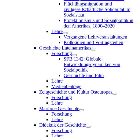
Flüchtlingsmigration und
zivilgesellschaftliche Solidarität im
Sozialstaat
Protektionismus und Sozialpolitik in
den Amerikas, 1890–2020
Lehre
Vergangene Lehrveranstaltungen
Kolloquien und Vortragsreihen
Geschichte Lateinamerikas
Forschung
SFB 1342: Globale
Entwicklungsdynamiken von
Sozialpolitik
Geschichte und Film
Lehre
Medienbeiträge
Zeitgeschichte und Kultur Osteuropas
Forschung
Lehre
Maritime Geschichte
Forschung
Lehre
Didaktik der Geschichte
Forschung
Lehre