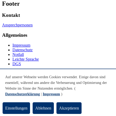
Footer
Kontakt
Ansprechpersonen
Allgemeines
Impressum
Datenschutz
Notfall
Leichte Sprache
DGS
Social Media
Auf unserer Webseite werden Cookies verwendet. Einige davon sind
essentiell, während uns andere die Verbesserung und Optimierung der
Youtube
Instagram
Website im Sinne der Nutzenden ermöglichen. (
LinkedIn
Datenschutzerklärung
|
Impressum
)
Mastodon
© Universität Bremen 2026
Einstellungen
Ablehnen
Akzeptieren
Zum Seitenende springen
Zum Seitenanfang springen