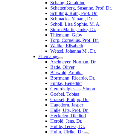
Schang, Geraldine
Schattenberg, Susanne, Prof. Dr.
Schilling, Ruth, Prof. Dr.
Schmacks, Yanara, Dr.
Scholl, Lisa Sophie, M. A.
Sturm-Martin, Imke, Dr.
Thiemann, Gaby
Torp, Cornelius, Prof. Dr.
Waltke, Elisabeth
Wetzel, Johanna M., Dr.
Ehemalige
Aselmeyer, Norman, Dr.
Bade, Oliver
Bärwald, Annika
Borrmann, Ricardo, Dr.
Funke, Benedikt
Gerards Iglesias, Simon
Goebel, Tobias
Grassel, Philipp, Dr.
Hagedorn, Jasper
Halle, Uta, Prof. Dr.
Heckelen, Dietlind
Herold, Jens, Dr.
Huhle, Teresa, Dr.
Huhn, Ulrike, Dr.