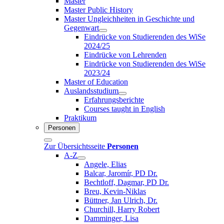
Master
Master Public History
Master Ungleichheiten in Geschichte und
Gegenwart
Eindrücke von Studierenden des WiSe
2024/25
Eindrücke von Lehrenden
Eindrücke von Studierenden des WiSe
2023/24
Master of Education
Auslandsstudium
Erfahrungsberichte
Courses taught in English
Praktikum
Personen
Zur Übersichtsseite
Personen
A-Z
Angele, Elias
Balcar, Jaromír, PD Dr.
Bechtloff, Dagmar, PD Dr.
Breu, Kevin-Niklas
Büttner, Jan Ulrich, Dr.
Churchill, Harry Robert
Damminger, Lisa