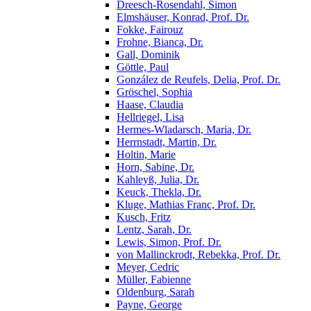
Dreesch-Rosendahl, Simon
Elmshäuser, Konrad, Prof. Dr.
Fokke, Fairouz
Frohne, Bianca, Dr.
Gall, Dominik
Göttle, Paul
González de Reufels, Delia, Prof. Dr.
Gröschel, Sophia
Haase, Claudia
Hellriegel, Lisa
Hermes-Wladarsch, Maria, Dr.
Herrnstadt, Martin, Dr.
Holtin, Marie
Horn, Sabine, Dr.
Kahleyß, Julia, Dr.
Keuck, Thekla, Dr.
Kluge, Mathias Franc, Prof. Dr.
Kusch, Fritz
Lentz, Sarah, Dr.
Lewis, Simon, Prof. Dr.
von Mallinckrodt, Rebekka, Prof. Dr.
Meyer, Cedric
Müller, Fabienne
Oldenburg, Sarah
Payne, George