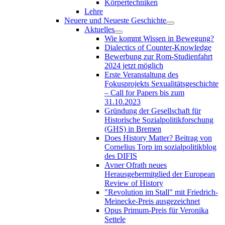
Körpertechniken
Lehre
Neuere und Neueste Geschichte
Aktuelles
Wie kommt Wissen in Bewegung?
Dialectics of Counter-Knowledge
Bewerbung zur Rom-Studienfahrt
2024 jetzt möglich
Erste Veranstaltung des
Fokusprojekts Sexualitätsgeschichte
– Call for Papers bis zum
31.10.2023
Gründung der Gesellschaft für
Historische Sozialpolitikforschung
(GHS) in Bremen
Does History Matter? Beitrag von
Cornelius Torp im sozialpolitikblog
des DIFIS
Avner Ofrath neues
Herausgebermitglied der European
Review of History
"Revolution im Stall" mit Friedrich-
Meinecke-Preis ausgezeichnet
Opus Primum-Preis für Veronika
Settele