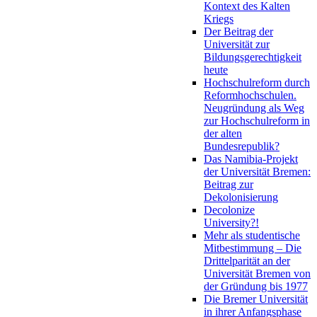
Kontext des Kalten
Kriegs
Der Beitrag der
Universität zur
Bildungsgerechtigkeit
heute
Hochschulreform durch
Reformhochschulen.
Neugründung als Weg
zur Hochschulreform in
der alten
Bundesrepublik?
Das Namibia-Projekt
der Universität Bremen:
Beitrag zur
Dekolonisierung
Decolonize
University?!
Mehr als studentische
Mitbestimmung – Die
Drittelparität an der
Universität Bremen von
der Gründung bis 1977
Die Bremer Universität
in ihrer Anfangsphase