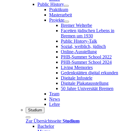
Public History
Praktikum
Masterarbeit
Projekte
Bremer Welterbe
Facetten jüdischen Lebens in
Bremen um 1930
Public History-Talk
Sozial, weiblich, jüdisch
Online-Ausstellung
PHB-Summer School 2022
PHB-Summer School 2024
Living Memories
Gedenkstätten digital erkunden
Digitale Infostele
Digitale Plakatausstellung
50 Jahre Universität Bremen
Team
News
Lehre
Studium
Zur Übersichtsseite
Studium
Bachelor