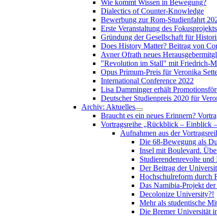
Wie kommt Wissen in Bewegung?
Dialectics of Counter-Knowledge
Bewerbung zur Rom-Studienfahrt 2024
Erste Veranstaltung des Fokusprojekts
Gründung der Gesellschaft für Histor
Does History Matter? Beitrag von Cor
Avner Ofrath neues Herausgebermitgl
"Revolution im Stall" mit Friedrich-
Opus Primum-Preis für Veronika Sette
International Conference 2022
Lisa Damminger erhält Promotionsfö
Deutscher Studienpreis 2020 für Veron
Archiv: Aktuelles
Braucht es ein neues Erinnern? Vortr
Vortragsreihe „Rückblick – Einblick 
Aufnahmen aus der Vortragsreih
Die 68-Bewegung als Dur
Insel mit Boulevard. Übe
Studierendenrevolte und
Der Beitrag der Universit
Hochschulreform durch R
Das Namibia-Projekt der 
Decolonize University?!
Mehr als studentische Mi
Die Bremer Universität i