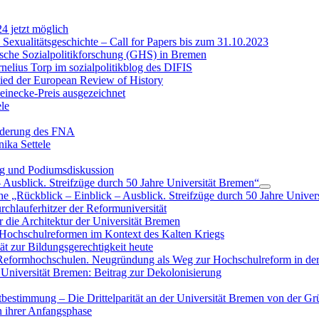
 jetzt möglich
 Sexualitätsgeschichte – Call for Papers bis zum 31.10.2023
ische Sozialpolitikforschung (GHS) in Bremen
nelius Torp im sozialpolitikblog des DIFIS
ied der European Review of History
Meinecke-Preis ausgezeichnet
le
rderung des FNA
ika Settele
ag und Podiumsdiskussion
– Ausblick. Streifzüge durch 50 Jahre Universität Bremen“
e „Rückblick – Einblick – Ausblick. Streifzüge durch 50 Jahre Univer
chlauferhitzer der Reformuniversität
r die Architektur der Universität Bremen
 Hochschulreformen im Kontext des Kalten Kriegs
ät zur Bildungsgerechtigkeit heute
eformhochschulen. Neugründung als Weg zur Hochschulreform in der
Universität Bremen: Beitrag zur Dekolonisierung
tbestimmung – Die Drittelparität an der Universität Bremen von der G
n ihrer Anfangsphase