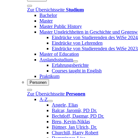
Zur Übersichtsseite
Studium
Bachelor
Master
Master Public History
Master Ungleichheiten in Geschichte und Gegenw
Eindrücke von Studierenden des WiSe 2024
Eindrücke von Lehrenden
Eindrücke von Studierenden des WiSe 2023
Master of Education
Auslandsstudium
Erfahrungsberichte
Courses taught in English
Praktikum
Personen
Zur Übersichtsseite
Personen
A-Z
Angele, Elias
Balcar, Jaromír, PD Dr.
Bechtloff, Dagmar, PD Dr.
Breu, Kevin-Niklas
Büttner, Jan Ulrich, Dr.
Churchill, Harry Robert