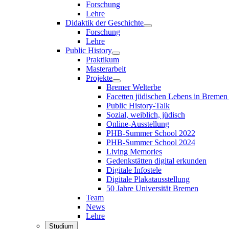
Forschung
Lehre
Didaktik der Geschichte
Forschung
Lehre
Public History
Praktikum
Masterarbeit
Projekte
Bremer Welterbe
Facetten jüdischen Lebens in Breme
Public History-Talk
Sozial, weiblich, jüdisch
Online-Ausstellung
PHB-Summer School 2022
PHB-Summer School 2024
Living Memories
Gedenkstätten digital erkunden
Digitale Infostele
Digitale Plakatausstellung
50 Jahre Universität Bremen
Team
News
Lehre
Studium