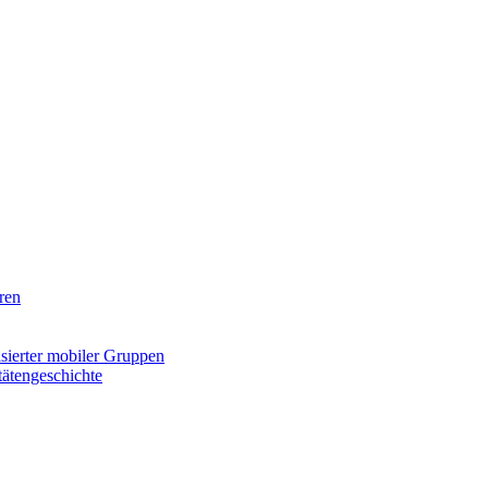
ren
isierter mobiler Gruppen
tätengeschichte