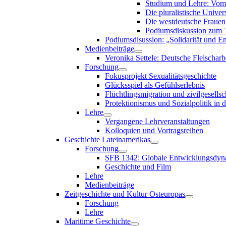
Studium und Lehre: Vom 
Die pluralistische Univers
Die westdeutsche Frauen
Podiumsdiskussion zum T
Podiumsdisussion: „Solidarität und En
Medienbeiträge
Veronika Settele: Deutsche Fleischarb
Forschung
Fokusprojekt Sexualitätsgeschichte
Glücksspiel als Gefühlserlebnis
Flüchtlingsmigration und zivilgesellsch
Protektionismus und Sozialpolitik in
Lehre
Vergangene Lehrveranstaltungen
Kolloquien und Vortragsreihen
Geschichte Lateinamerikas
Forschung
SFB 1342: Globale Entwicklungsdyna
Geschichte und Film
Lehre
Medienbeiträge
Zeitgeschichte und Kultur Osteuropas
Forschung
Lehre
Maritime Geschichte