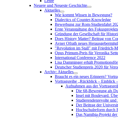
Lehre
Neuere und Neueste Geschichte
Aktuelles
Wie kommt Wissen in Bewegung?
Dialectics of Counter-Knowledge
Bewerbung zur Rom-Studienfahrt 2024
Erste Veranstaltung des Fokusprojekts
Gründung der Gesellschaft für Histor
Does History Matter? Beitrag von Cor
Avner Ofrath neues Herausgebermitgl
"Revolution im Stall" mit Friedrich-
Opus Primum-Preis für Veronika Sette
International Conference 2022
Lisa Damminger erhält Promotionsfö
Deutscher Studienpreis 2020 für Veron
Archiv: Aktuelles
Braucht es ein neues Erinnern? Vortr
Vortragsreihe „Rückblick – Einblick 
Aufnahmen aus der Vortragsreih
Die 68-Bewegung als Dur
Insel mit Boulevard. Übe
Studierendenrevolte und
Der Beitrag der Universit
Hochschulreform durch R
Das Namibia-Projekt der 