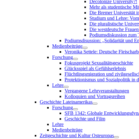
Decolonize University?!
Mehr als studentische Mi
Die Bremer Universität i
Studium und Lehre: Vom 
Die pluralistische Univers
Die westdeutsche Frauen
Podiumsdiskussion zum T
Podiumsdisussion: „Solidarität und En
Medienbeiträge
Veronika Settele: Deutsche Fleischarb
Forschung
Fokusprojekt Sexualitätsgeschichte
Glücksspiel als Gefühlserlebnis
Flüchtlingsmigration und zivilgesellsch
Protektionismus und Sozialpolitik in
Lehre
Vergangene Lehrveranstaltungen
Kolloquien und Vortragsreihen
Geschichte Lateinamerikas
Forschung
SFB 1342: Globale Entwicklungsdyna
Geschichte und Film
Lehre
Medienbeiträge
Zeitgeschichte und Kultur Osteuropas