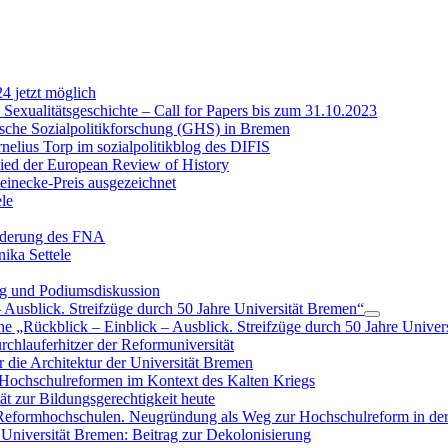
 jetzt möglich
 Sexualitätsgeschichte – Call for Papers bis zum 31.10.2023
ische Sozialpolitikforschung (GHS) in Bremen
nelius Torp im sozialpolitikblog des DIFIS
ied der European Review of History
Meinecke-Preis ausgezeichnet
le
rderung des FNA
ika Settele
ag und Podiumsdiskussion
– Ausblick. Streifzüge durch 50 Jahre Universität Bremen“
e „Rückblick – Einblick – Ausblick. Streifzüge durch 50 Jahre Univer
chlauferhitzer der Reformuniversität
r die Architektur der Universität Bremen
 Hochschulreformen im Kontext des Kalten Kriegs
ät zur Bildungsgerechtigkeit heute
eformhochschulen. Neugründung als Weg zur Hochschulreform in der
Universität Bremen: Beitrag zur Dekolonisierung