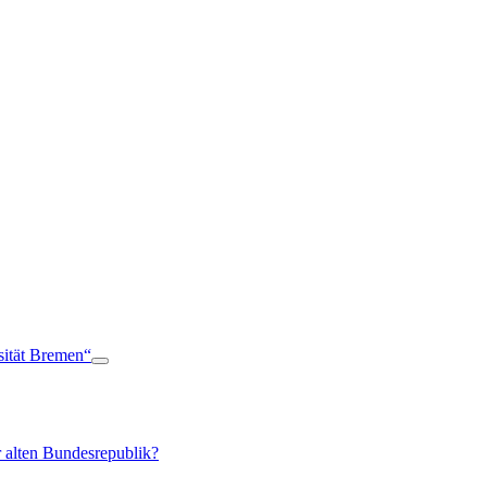
sität Bremen“
 alten Bundesrepublik?