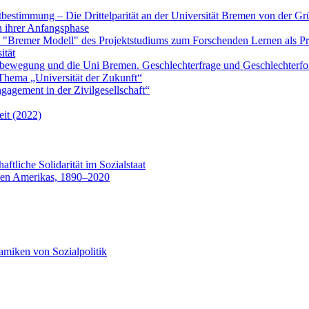
tbestimmung – Die Drittelparität an der Universität Bremen von der G
n ihrer Anfangsphase
"Bremer Modell" des Projektstudiums zum Forschenden Lernen als Pr
ität
bewegung und die Uni Bremen. Geschlechterfrage und Geschlechterf
hema „Universität der Zukunft“
gagement in der Zivilgesellschaft“
eit (2022)
aftliche Solidarität im Sozialstaat
 den Amerikas, 1890–2020
miken von Sozialpolitik