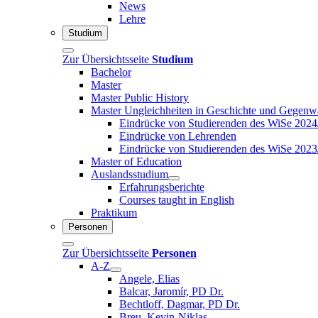
News
Lehre
Studium
Zur Übersichtsseite
Studium
Bachelor
Master
Master Public History
Master Ungleichheiten in Geschichte und Gegenw
Eindrücke von Studierenden des WiSe 2024
Eindrücke von Lehrenden
Eindrücke von Studierenden des WiSe 2023
Master of Education
Auslandsstudium
Erfahrungsberichte
Courses taught in English
Praktikum
Personen
Zur Übersichtsseite
Personen
A-Z
Angele, Elias
Balcar, Jaromír, PD Dr.
Bechtloff, Dagmar, PD Dr.
Breu, Kevin-Niklas