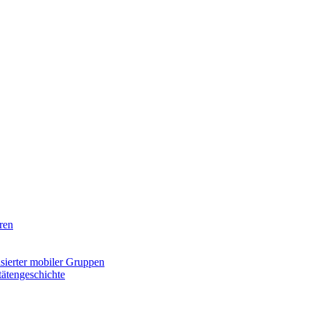
ren
isierter mobiler Gruppen
tätengeschichte